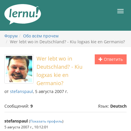
К
содержанию
Мен
Форум
Обо всём прочем
Wer lebt wo in Deutschland? - Kiu logxas kie en Germanio?
Wer lebt wo in
Ответить
Deutschland? - Kiu
logxas kie en
Germanio?
от
stefanspaul
, 5 августа 2007 г.
Сообщений:
9
Язык:
Deutsch
stefanspaul
(
Показать профиль
)
5 августа 2007 г., 10:12:01