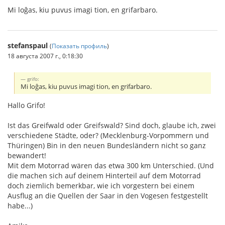
Mi loĝas, kiu puvus imagi tion, en grifarbaro.
stefanspaul
(
Показать профиль
)
18 августа 2007 г., 0:18:30
grifo:
Mi loĝas, kiu puvus imagi tion, en grifarbaro.
Hallo Grifo!
Ist das Greifwald oder Greifswald? Sind doch, glaube ich, zwei
verschiedene Städte, oder? (Mecklenburg-Vorpommern und
Thüringen) Bin in den neuen Bundesländern nicht so ganz
bewandert!
Mit dem Motorrad wären das etwa 300 km Unterschied. (Und
die machen sich auf deinem Hinterteil auf dem Motorrad
doch ziemlich bemerkbar, wie ich vorgestern bei einem
Ausflug an die Quellen der Saar in den Vogesen festgestellt
habe...)