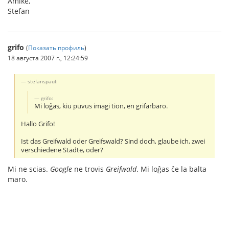
Amike,
Stefan
grifo
(
Показать профиль
)
18 августа 2007 г., 12:24:59
stefanspaul:
grifo:
Mi loĝas, kiu puvus imagi tion, en grifarbaro.
Hallo Grifo!
Ist das Greifwald oder Greifswald? Sind doch, glaube ich, zwei
verschiedene Städte, oder?
Mi ne scias.
Google
ne trovis
Greifwald
. Mi loĝas ĉe la balta
maro.