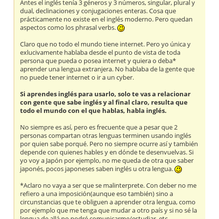
Antes el inglés tenía 3 géneros y 3 números, singular, plural y
dual, declinaciones y conjugaciones enteras. Cosa que
prácticamente no existe en el inglés moderno. Pero quedan
aspectos como los phrasal verbs.
Claro que no todo el mundo tiene internet. Pero yo única y
exlucivamente hablaba desde el punto de vista de toda
persona que pueda o posea internet y quiera o deba*
aprender una lengua extranjera. No hablaba de la gente que
no puede tener internet o ir a un cyber.
Si aprendes inglés para usarlo, solo te vas a relacionar
con gente que sabe inglés y al final claro, resulta que
todo el mundo con el que hablas, habla inglés.
No siempre es así, pero es frecuente que a pesar que 2
personas compartan otras lenguas terminen usando inglés
por quien sabe porqué. Pero no siempre ocurre así y también
depende con quienes hables y en dónde te desenvuelvas. Si
yo voy a Japón por ejemplo, no me queda de otra que saber
japonés, pocos japoneses saben inglés u otra lengua.
*Aclaro no vaya a ser que se malinterprete. Con deber no me
refiero a una imposición(aunque eso también) sino a
circunstancias que te obliguen a aprender otra lengua, como
por ejemplo que me tenga que mudar a otro país y si no sé la
lengua de allá no podré comunicarme/estudiar, etc.