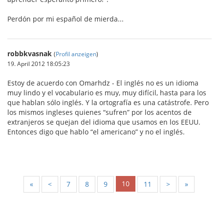
Perdón por mi español de mierda...
robbkvasnak
(
Profil anzeigen
)
19. April 2012 18:05:23
Estoy de acuerdo con Omarhdz - El inglés no es un idioma
muy lindo y el vocabulario es muy, muy difícil, hasta para los
que hablan sólo inglés. Y la ortografía es una catástrofe. Pero
los mismos ingleses quienes “sufren” por los acentos de
extranjeros se quejan del idioma que usamos en los EEUU.
Entonces digo que hablo “el americano” y no el inglés.
10
«
<
7
8
9
11
>
»