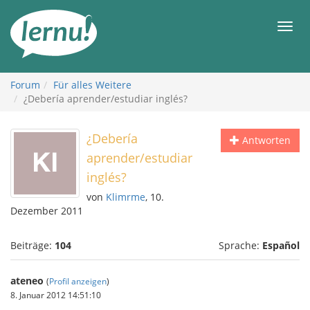
Zum
Inhalt
Men
Forum
Für alles Weitere
¿Debería aprender/estudiar inglés?
¿Debería
Antworten
aprender/estudiar
inglés?
von
Klimrme
, 10.
Dezember 2011
Beiträge:
104
Sprache:
Español
ateneo
(
Profil anzeigen
)
8. Januar 2012 14:51:10