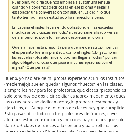
Pues bien, yo diría que nos empieza a gustar una lengua
cuando ya podemos decir cosas en ese idioma y llegar a
establecer una conversación con alguien. Es decir, lo que
tanto tiempo hemos estudiado ha merecido la pena.
En España el inglés lleva siendo obligatorio en las escuelas
muchos años y quizás ese 'odio' nuestro generalizado venga
de ahí, pero no por ello hay que despreciar el idioma.
Querría hacer esta pregunta para que me den su opinión... si
el esperanto fuera implantado como el inglés (obligatorio en
las escuelas), ¿los alumnos lo podrian llegar a ''odiar'' por ser
algo obligatorio, cosa que pasa a muchas eprsonas con el
inglés? ¿Qué pensáis?
Bueno, yo hablaré de mi propia experiencia: En los institutos
(mezlernejoj) suelen quedar algunos "huecos" en las clases,
siempre los hay para los profesores, que clases "presenciales
sólo tenemos de dos a cinco diarias (aproximadamente) pues
las otras horas se dedican acoregir, preparar exámenes y
ejercicios, et. Aunque el mínimo de clases hay que cumplirlo.
Esto pasa sobre todo con los profesores de francés, cuyos
alumnos están en extinción y entonces hay muchos que sólo
dan 5 ó 6 claes de francés a la semana y para rellenar los
huecos se dedican al"huerto escolar" o a claes de música