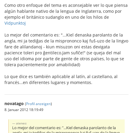
Como otro enfoque del tema es aconsejable ver lo que piensa
algún hablante nativo de la lengua de Inglaterra, como por
ejemplo el británico sudanglo en uno de los hilos de
Vidpunktoj
Lo mejor del comentario es: "...Kiel denaska parolanto de la
angla, mi ja tediĝas de la misprononco kaj fuŝ-uzo de la lingvo
fare de alilandanoj - kiun misuzon oni estas devigata
pacience toleri pro ĝentileco.Jam sufiĉe!" (se queja del mal
uso del idioma por parte de gente de otros países, lo que se
tolera pacientemente por amabilidad)
Lo que dice es también aplicable al latín, al castellano, al
francés...en diferentes lugares y momentos.
novatago
(
Profil anzeigen
)
8. Januar 2012 18:19:49
ateneo:
Lo mejor del comentario es: "...Kiel denaska parolanto de la
angla, mi ja tediĝas de la misprononco kaj fuŝ-uzo de la lingvo