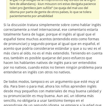
fare de alilandanoj - kiun misuzon oni estas devigata pacience
toleri pro ĝentileco.Jam sufiĉe!" (se queja del mal uso del
idioma por parte de gente de otros países, lo que se tolera
pacientemente por amabilidad
Si la discusión tratara simplemente sobre como hablar inglés
correctamente a nivel internacional, ese comentario estaría
totalmente fuera de lugar, porque el inglés al igual que el
español tiene muchos acentos (entendido esto como formas
de pronunciar) y segundo porque al igual que en español, el
acento que podría considerarse estándar y que a su vez es el
más claro al oído, no es el más extendido. Teniendo en cuenta
eso, también es posible quejarse del poco esfuerzo que
hacen los hablantes nativos de inglés para ser entendidos
por no nativos, cuando estos no tienen ningún problema para
entenderse en inglés con otros no nativos.
De todos modos, tampoco es un argumento que esté muy al
día. Para bien o para mal, ahora los niños aprenden inglés
desde muy pequeños con materiales de muy buena calidad y
su pronunciación es muy buena. Aun así, un idioma más
sencillo, no obligaría a usar tantísimo tiempo en el
aprendizaje de un segundo idioma, se empiece a la edad que