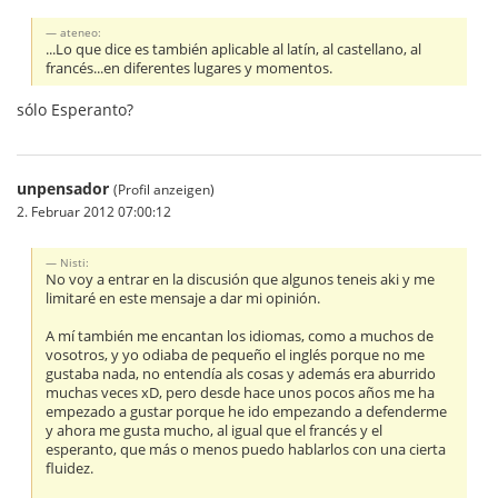
ateneo:
...Lo que dice es también aplicable al latín, al castellano, al
francés...en diferentes lugares y momentos.
sólo Esperanto?
unpensador
(Profil anzeigen)
2. Februar 2012 07:00:12
Nisti:
No voy a entrar en la discusión que algunos teneis aki y me
limitaré en este mensaje a dar mi opinión.
A mí también me encantan los idiomas, como a muchos de
vosotros, y yo odiaba de pequeño el inglés porque no me
gustaba nada, no entendía als cosas y además era aburrido
muchas veces xD, pero desde hace unos pocos años me ha
empezado a gustar porque he ido empezando a defenderme
y ahora me gusta mucho, al igual que el francés y el
esperanto, que más o menos puedo hablarlos con una cierta
fluidez.