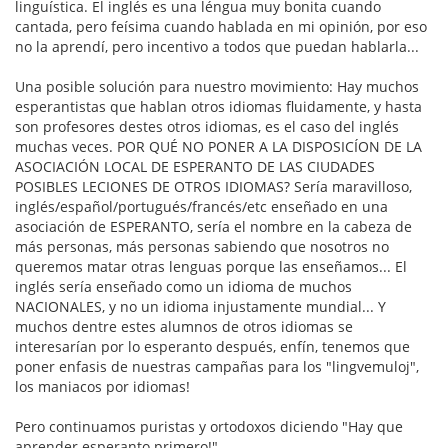
linguística. El inglés es una léngua muy bonita cuando
cantada, pero feísima cuando hablada en mi opinión, por eso
no la aprendí, pero incentivo a todos que puedan hablarla...
Una posible solución para nuestro movimiento: Hay muchos
esperantistas que hablan otros idiomas fluidamente, y hasta
son profesores destes otros idiomas, es el caso del inglés
muchas veces. POR QUÉ NO PONER A LA DISPOSICÍON DE LA
ASOCIACIÓN LOCAL DE ESPERANTO DE LAS CIUDADES
POSIBLES LECIONES DE OTROS IDIOMAS? Sería maravilloso,
inglés/español/portugués/francés/etc enseñado en una
asociación de ESPERANTO, sería el nombre en la cabeza de
más personas, más personas sabiendo que nosotros no
queremos matar otras lenguas porque las enseñamos... El
inglés sería enseñado como un idioma de muchos
NACIONALES, y no un idioma injustamente mundial... Y
muchos dentre estes alumnos de otros idiomas se
interesarían por lo esperanto después, enfín, tenemos que
poner enfasis de nuestras campañas para los "lingvemuloj",
los maniacos por idiomas!
Pero continuamos puristas y ortodoxos diciendo "Hay que
aprender esperanto primero!".