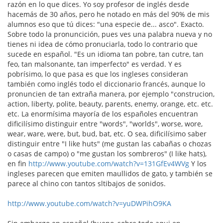
razón en lo que dices. Yo soy profesor de inglés desde
hacemás de 30 años, pero he notado en más del 90% de mis
alumnos eso que tú dices: "una especie de... asco". Exacto.
Sobre todo la pronuncición, pues ves una palabra nueva y no
tienes ni idea de cómo pronuciarla, todo lo contrario que
sucede en español. "Es un idioma tan pobre, tan cutre, tan
feo, tan malsonante, tan imperfecto" es verdad. Y es
pobrísimo, lo que pasa es que los ingleses consideran
también como inglés todo el diccionario francés, aunque lo
pronuncien de tan extraña manera, por ejemplo "construcion,
action, liberty, polite, beauty, parents, enemy, orange, etc. etc.
etc. La enormísima mayoría de los españoles encuentran
dificilísimo distinguir entre "words", "worlds", worse, wore,
wear, ware, were, but, bud, bat, etc. O sea, dificilísimo saber
distinguir entre "I like huts" (me gustan las cabañas o chozas
o casas de campo) o "me gustan los sombreros" (I like hats),
en fin
http://www.youtube.com/watch?v=131GfEv4WVg
Y los
ingleses parecen que emiten maullidos de gato, y también se
parece al chino con tantos sltibajos de sonidos.
http://www.youtube.com/watch?v=yuDWPihO9KA