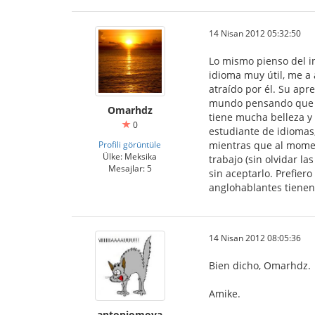
14 Nisan 2012 05:32:50
Lo mismo pienso del i
idioma muy útil, me a
atraído por él. Su apr
mundo pensando que el 
Omarhdz
tiene mucha belleza y 
0
estudiante de idiomas
Profili görüntüle
mientras que al momen
Ülke: Meksika
trabajo (sin olvidar la
Mesajlar: 5
sin aceptarlo. Prefiero
anglohablantes tienen 
14 Nisan 2012 08:05:36
Bien dicho, Omarhdz.
Amike.
antoniomoya