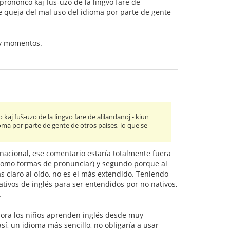
sprononco kaj fuŝ-uzo de la lingvo fare de
(se queja del mal uso del idioma por parte de gente
s y momentos.
kaj fuŝ-uzo de la lingvo fare de alilandanoj - kiun
ioma por parte de gente de otros países, lo que se
nacional, ese comentario estaría totalmente fuera
o como formas de pronunciar) y segundo porque al
s claro al oído, no es el más extendido. Teniendo
tivos de inglés para ser entendidos por no nativos,
.
hora los niños aprenden inglés desde muy
, un idioma más sencillo, no obligaría a usar