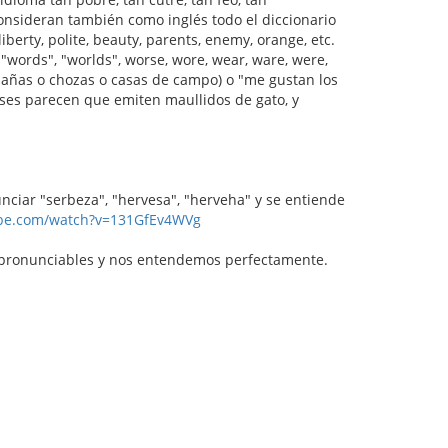
consideran también como inglés todo el diccionario
berty, polite, beauty, parents, enemy, orange, etc.
 "words", "worlds", worse, wore, wear, ware, were,
 cabañas o chozas o casas de campo) o "me gustan los
eses parecen que emiten maullidos de gato, y
ciar "serbeza", "hervesa", "herveha" y se entiende
ube.com/watch?v=131GfEv4WVg
mpronunciables y nos entendemos perfectamente.