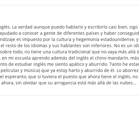
nglés. La verdad aunque puedo hablarlo y escribirlo casi bien, si
 ayudado a conocer a gente de diferentes países y haber consegui
endizaje es impuesto por la cultura y hegemonía estadounidense, y
resto de los idiomas y sus hablantes son inferiores. No es un idi
sobre todo, no tiene una cultura tradicional que no vaya más allá 
, en mi escuela aprendo además del inglés el chino mandarín, más 
to de estudiar inglés me siento apático y aburrido. Tanto he esta
s películas y música) que ya estoy harto y aburrido de él. Lo aborre
 el esperanto, que si tuviera el puesto que ahora tiene el inglés, no
ahora, sin olvidar que su arrogancia está más allá de las nubes...