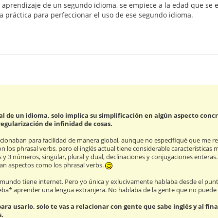
l aprendizaje de un segundo idioma, se empiece a la edad que se em
a práctica para perfeccionar el uso de ese segundo idioma.
l de un idioma, solo implica su simplificación en algún aspecto conc
egularización de infinidad de cosas.
cionaban para facilidad de manera global, aunque no especifiqué que me refe
on los phrasal verbs, pero el inglés actual tiene considerable características 
s y 3 números, singular, plural y dual, declinaciones y conjugaciones enteras
n aspectos como los phrasal verbs.
 mundo tiene internet. Pero yo única y exlucivamente hablaba desde el pun
deba* aprender una lengua extranjera. No hablaba de la gente que no puede t
para usarlo, solo te vas a relacionar con gente que sabe inglés y al fi
s.