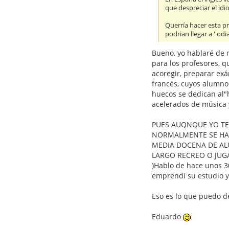
que despreciar el idi
Querría hacer esta pr
podrian llegar a ''od
Bueno, yo hablaré de m
para los profesores, q
acoregir, preparar exá
francés, cuyos alumnos
huecos se dedican al"h
acelerados de música 
PUES AUQNQUE YO TEN
NORMALMENTE SE HAC
MEDIA DOCENA DE AL
LARGO RECREO O JUGA
)Hablo de hace unos 3
emprendí su estudio 
Eso es lo que puedo de
Eduardo