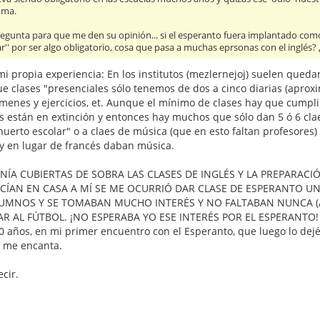
oma.
egunta para que me den su opinión... si el esperanto fuera implantado como e
iar'' por ser algo obligatorio, cosa que pasa a muchas eprsonas con el inglés
i propia experiencia: En los institutos (mezlernejoj) suelen queda
ue clases "presenciales sólo tenemos de dos a cinco diarias (apro
menes y ejercicios, et. Aunque el mínimo de clases hay que cumplir
 están en extinción y entonces hay muchos que sólo dan 5 ó 6 clae
uerto escolar" o a claes de música (que en esto faltan profesores) 
y en lugar de francés daban música.
ÍA CUBIERTAS DE SOBRA LAS CLASES DE INGLÉS Y LA PREPARACIÓN
ÍAN EN CASA A MÍ SE ME OCURRIÓ DAR CLASE DE ESPERANTO UN
UMNOS Y SE TOMABAN MUCHO INTERÉS Y NO FALTABAN NUNCA (
R AL FÚTBOL. ¡NO ESPERABA YO ESE INTERÉS POR EL ESPERANTO
0 años, en mi primer encuentro con el Esperanto, que luego lo dej
y me encanta.
cir.