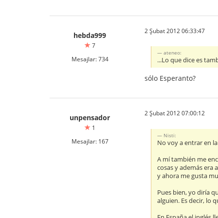
2 Şubat 2012 06:33:47
hebda999
7
ateneo:
Mesajlar: 734
...Lo que dice es tamb
sólo Esperanto?
2 Şubat 2012 07:00:12
unpensador
1
Nisti:
Mesajlar: 167
No voy a entrar en la
A mí también me enc
cosas y además era 
y ahora me gusta muc
Pues bien, yo diría 
alguien. Es decir, l
En España el inglés l