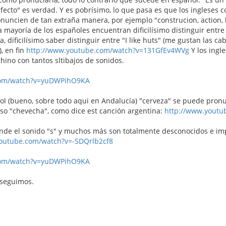
ecto" es verdad. Y es pobrísimo, lo que pasa es que los ingleses 
nuncien de tan extraña manera, por ejemplo "construcion, action, li
a mayoría de los españoles encuentran dificilísimo distinguir entre
ea, dificilísimo saber distinguir entre "I like huts" (me gustan las
), en fin
http://www.youtube.com/watch?v=131GfEv4WVg
Y los ingl
hino con tantos sltibajos de sonidos.
com/watch?v=yuDWPihO9KA
l (bueno, sobre todo aqui en Andalucía) "cerveza" se puede pronun
uso "chevecha", como dice est canción argentina:
http://www.yout
nde el sonido "s" y muchos más son totalmente desconocidos e i
youtube.com/watch?v=-SDQrlb2cf8
com/watch?v=yuDWPihO9KA
 seguimos.