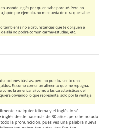
nen usando inglés por quien sabe porqué. Pero no
y a Japón por ejemplo, no me queda de otra que saber
o también) sino a circunstancias que te obliguen a
 de allá no podré comunicarme/estudiar, etc.
is nociones básicas, pero no puedo, siento una
 seguidos. Es como comer un alimento que me repugna.
ra como la americana) como a las características del
iquiera obviando lo que representa, sólo por la ventaja
lmente cualquier idioma y el inglés lo sé
de inglés desde hacemás de 30 años, pero he notado
e todo la pronuncición, pues ves una palabra nueva
idioma tan pobre, tan cutre, tan feo, tan