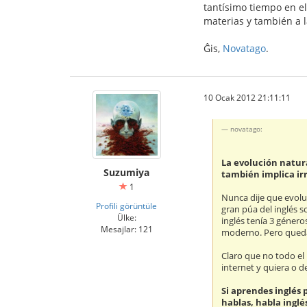
tantísimo tiempo en e
materias y también a l
Ĝis,
Novatago
.
10 Ocak 2012 21:11:11
novatago:
La evolución natura
Suzumiya
también implica irr
1
Nunca dije que evolu
Profili görüntüle
gran púa del inglés s
Ülke:
inglés tenía 3 género
Mesajlar: 121
moderno. Pero queda
Claro que no todo el
internet y quiera o 
Si aprendes inglés 
hablas, habla inglé