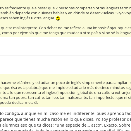
ero es frecuente que a pesar que 2 personas compartan otras lenguas termi
 también depende con quienes hables y en dónde te desenvuelvas. Si yo vo
eses saben inglés u otra lengua.
r que se malinterprete. Con deber no me refiero a una imposición(aunque es
, como por ejemplo que me tenga que mudar a otro país y si no sé la lengua
 hacerme el ánimo y estudiar un poco de inglés simplemente para ampliar m
creo que ésa es la palabra) que me impide estudiarlo más de cinco minutos
nto a lo que representa el inglés (imposición global de una cultura extranje
dioma tan pobre, tan cutre, tan feo, tan malsonante, tan imperfecto, que ni s
puedo dedicarme a él.
rdo contigo, aunque en mi caso me es indiferente, pues aprendo fáci
 parece que tienes mucha razón en lo que dices. Yo soy profesor 
 alumnos eso que tú dices: "una especie de... asco". Exacto. Sobr
 cómo pronuciarla, todo lo contrario que sucede en español. "Es un 