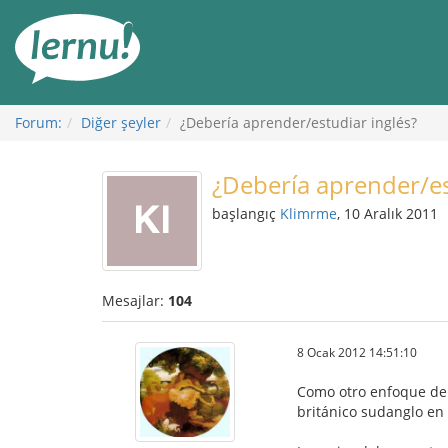
İçerik
Görüntüleme
Forum:
Diğer şeyler
¿Debería aprender/estudiar inglés?
¿Debería aprender/es
başlangıç
Klimrme
, 10 Aralık 2011
Mesajlar:
104
8 Ocak 2012 14:51:10
Como otro enfoque del
británico sudanglo en