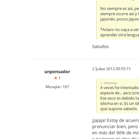
No siempre es así, p
siempre ocurre así y
japonés, pocos japon
*Aclaro no vaya a se
aprender otra lengua
Saludos.
2 Şubat 2012 00:55:15
unpensador
1
Klimrme:
Mesajlar: 167
A veces he intentado
especie de... asco (
Ese asco es debido ta
idioma en si. Es un i
que supone saberlo, 
¡Jajaja! Estoy de acue
pronunciar bien, pero
en más del 90% de mis
y no tienes ni idea de