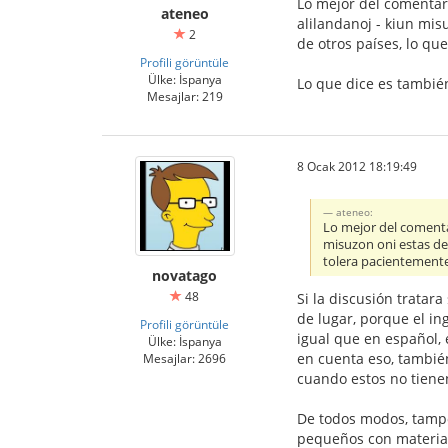
Lo mejor del comentari
ateneo
alilandanoj - kiun mis
2
de otros países, lo qu
Profili görüntüle
Ülke: İspanya
Lo que dice es también 
Mesajlar: 219
8 Ocak 2012 18:19:49
ateneo:
Lo mejor del comentar
misuzon oni estas dev
tolera pacientement
novatago
48
Si la discusión tratar
de lugar, porque el i
Profili görüntüle
igual que en español, 
Ülke: İspanya
en cuenta eso, también
Mesajlar: 2696
cuando estos no tiene
De todos modos, tampo
pequeños con material