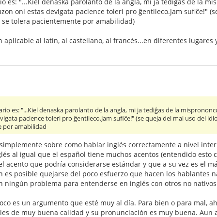
o es: "...Kiel denaska parolanto de la angla, mi ja tediĝas de la mi
uzon oni estas devigata pacience toleri pro ĝentileco.Jam sufiĉe!" 
e se tolera pacientemente por amabilidad)
aplicable al latín, al castellano, al francés...en diferentes lugare
io es: "...Kiel denaska parolanto de la angla, mi ja tediĝas de la misprononco 
igata pacience toleri pro ĝentileco.Jam sufiĉe!" (se queja del mal uso del id
e por amabilidad
a simplemente sobre como hablar inglés correctamente a nivel inter
nglés al igual que el español tiene muchos acentos (entendido est
el acento que podría considerarse estándar y que a su vez es el má
 es posible quejarse del poco esfuerzo que hacen los hablantes na
n ningún problema para entenderse en inglés con otros no nativos
co es un argumento que esté muy al día. Para bien o para mal, a
es de muy buena calidad y su pronunciación es muy buena. Aun así