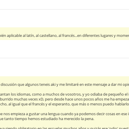
ién aplicable al latín, al castellano, al francés...en diferentes lugares y mome
 discusión que algunos teneis aki y me limitaré en este mensaje a dar mi opi
antan los idiomas, como a muchos de vosotros, y yo odiaba de pequeño el 
aburrido muchas veces xD, pero desde hace unos pocos años me ha empez
ho, al igual que el francés y el esperanto, que más o menos puedo hablarlos
que nos empieza a gustar una lengua cuando ya podemos decir cosas en ese i
o que tanto tiempo hemos estudiado ha merecido la pena.
leva siendo obligatorio en las escuelas muchos años y quizás ese 'odio' nues