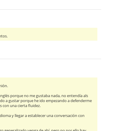
ntos.
nión.
inglés porque no me gustaba nada, no entendía als
ado a gustar porque he ido empezando a defenderme
 con una cierta fluidez.
dioma y llegar a establecer una conversación con
tro generalizado venga de ahí, pero no por ello hay