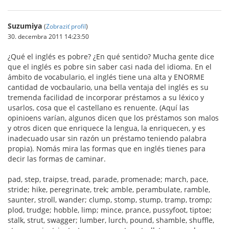
Suzumiya
(
Zobraziť profil
)
30. decembra 2011 14:23:50
¿Qué el inglés es pobre? ¿En qué sentido? Mucha gente dice
que el inglés es pobre sin saber casi nada del idioma. En el
ámbito de vocabulario, el inglés tiene una alta y ENORME
cantidad de vocbaulario, una bella ventaja del inglés es su
tremenda facilidad de incorporar préstamos a su léxico y
usarlos, cosa que el castellano es renuente. (Aquí las
opinioens varían, algunos dicen que los préstamos son malos
y otros dicen que enriquece la lengua, la enriquecen, y es
inadecuado usar sin razón un préstamo teniendo palabra
propia). Nomás mira las formas que en inglés tienes para
decir las formas de caminar.
pad, step, traipse, tread, parade, promenade; march, pace,
stride; hike, peregrinate, trek; amble, perambulate, ramble,
saunter, stroll, wander; clump, stomp, stump, tramp, tromp;
plod, trudge; hobble, limp; mince, prance, pussyfoot, tiptoe;
stalk, strut, swagger; lumber, lurch, pound, shamble, shuffle,