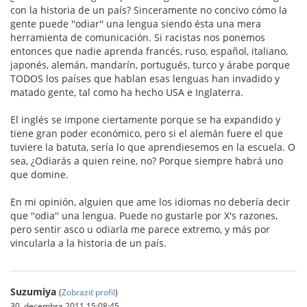
con la historia de un país? Sinceramente no concivo cómo la
gente puede ''odiar'' una lengua siendo ésta una mera
herramienta de comunicación. Si racistas nos ponemos
entonces que nadie aprenda francés, ruso, español, italiano,
japonés, alemán, mandarín, portugués, turco y árabe porque
TODOS los países que hablan esas lenguas han invadido y
matado gente, tal como ha hecho USA e Inglaterra.
El inglés se impone ciertamente porque se ha expandido y
tiene gran poder económico, pero si el alemán fuere el que
tuviere la batuta, sería lo que aprendiesemos en la escuela. O
sea, ¿Odiarás a quien reine, no? Porque siempre habrá uno
que domine.
En mi opinión, alguien que ame los idiomas no debería decir
que ''odia'' una lengua. Puede no gustarle por X's razones,
pero sentir asco u odiarla me parece extremo, y más por
vincularla a la historia de un país.
Suzumiya
(
Zobraziť profil
)
30. decembra 2011 15:08:45