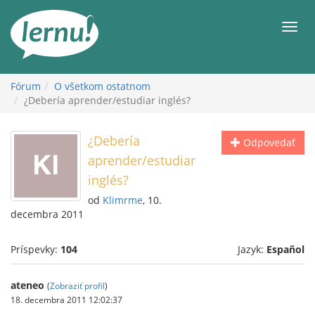
Späť
na
Men
obsah
Fórum
O všetkom ostatnom
¿Debería aprender/estudiar inglés?
¿Debería
Odpovedať
aprender/estudiar
inglés?
od
Klimrme
, 10.
decembra 2011
Príspevky:
104
Jazyk:
Español
ateneo
(
Zobraziť profil
)
18. decembra 2011 12:02:37