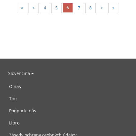
6
«
<
4
5
7
8
>
»
Slovenčina
O nás
Tím
Podporte nás
Libro
Zásady ochrany osobných údajov