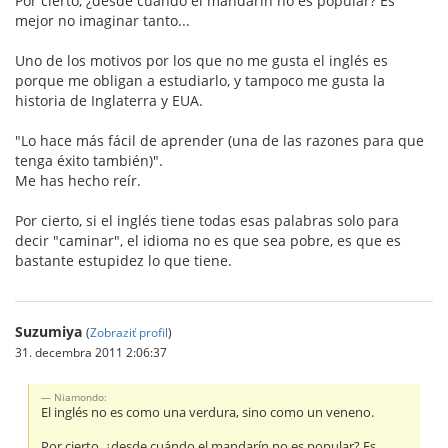
Por cierto, ¿desde cuándo el mandarín no es popular? Es
mejor no imaginar tanto...
Uno de los motivos por los que no me gusta el inglés es
porque me obligan a estudiarlo, y tampoco me gusta la
historia de Inglaterra y EUA.
"Lo hace más fácil de aprender (una de las razones para que
tenga éxito también)".
Me has hecho reír.
Por cierto, si el inglés tiene todas esas palabras solo para
decir "caminar", el idioma no es que sea pobre, es que es
bastante estupidez lo que tiene.
Suzumiya
(
Zobraziť profil
)
31. decembra 2011 2:06:37
Niamondo:
El inglés no es como una verdura, sino como un veneno.
Por cierto, ¿desde cuándo el mandarín no es popular? Es