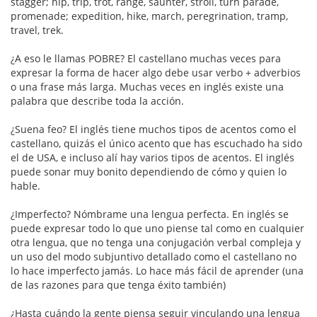
stagger; nip, trip, trot, range, saunter, stroll, turn parade,
promenade; expedition, hike, march, peregrination, tramp,
travel, trek.
¿A eso le llamas POBRE? El castellano muchas veces para
expresar la forma de hacer algo debe usar verbo + adverbios
o una frase más larga. Muchas veces en inglés existe una
palabra que describe toda la acción.
¿Suena feo? El inglés tiene muchos tipos de acentos como el
castellano, quizás el único acento que has escuchado ha sido
el de USA, e incluso alí hay varios tipos de acentos. El inglés
puede sonar muy bonito dependiendo de cómo y quien lo
hable.
¿Imperfecto? Nómbrame una lengua perfecta. En inglés se
puede expresar todo lo que uno piense tal como en cualquier
otra lengua, que no tenga una conjugación verbal compleja y
un uso del modo subjuntivo detallado como el castellano no
lo hace imperfecto jamás. Lo hace más fácil de aprender (una
de las razones para que tenga éxito también)
¿Hasta cuándo la gente piensa seguir vinculando una lengua