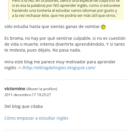
Pero a la vez, en ocasiones, siento una especie de culpa (no sé
si es esa la palabra) por NO aprender inglés, como si estuviese
haciendo una tontería al estudiar varios idiomas por gusto y
a la vez rechazar éste, que me podría ser más útil que otros.´
sólo estudia hasta que sientas ganas de vomitar
Es broma, no hay por qué sentirse culpable, si no es cuestión
de vida o muerte, intenta divertirte aprendiéndolo. Y si tanto
te molesta, pues déjalo. No pasa nada.
mira este blog me parece muy motivador para aprender
inglés -> /
http://elblogdelingles.blogspot.com/
victornino
(Montri la profilon)
2011-decembro-17 19:25:27
Del blog que citaba
Cómo empezar a estudiar inglés