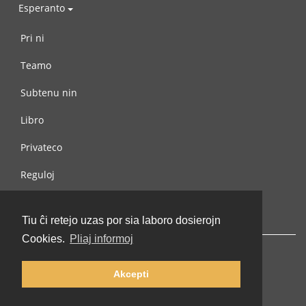
Esperanto
Pri ni
Teamo
Subtenu nin
Libro
Privateco
Reguloj
Kontaktu nin
Tiu ĉi retejo uzas por sia laboro dosierojn
Cookies.
Pliaj informoj
Akcepti
© 2002-2026 lernu.net |
Impressum