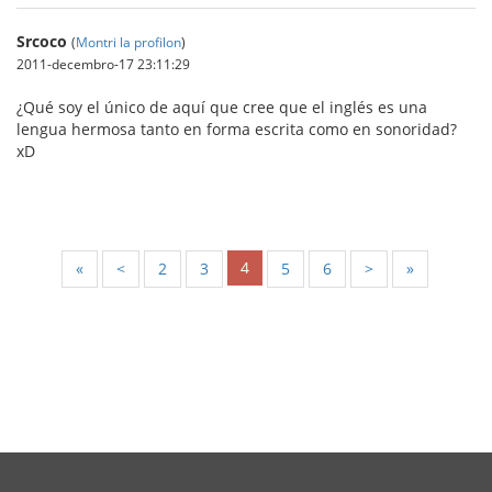
Srcoco
(
Montri la profilon
)
2011-decembro-17 23:11:29
¿Qué soy el único de aquí que cree que el inglés es una
lengua hermosa tanto en forma escrita como en sonoridad?
xD
4
«
<
2
3
5
6
>
»