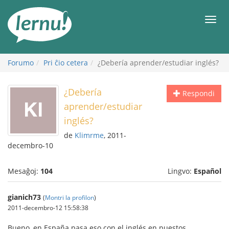
Al
la
Men
enhavo
Forumo
Pri ĉio cetera
¿Debería aprender/estudiar inglés?
¿Debería
Respondi
aprender/estudiar
inglés?
de
Klimrme
, 2011-
decembro-10
Mesaĝoj:
104
Lingvo:
Español
gianich73
(
Montri la profilon
)
2011-decembro-12 15:58:38
Bueno, en España pasa eso con el inglés en puestos