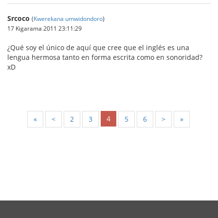
Srcoco
(
Kwerekana umwidondoro
)
17 Kigarama 2011 23:11:29
¿Qué soy el único de aquí que cree que el inglés es una
lengua hermosa tanto en forma escrita como en sonoridad?
xD
4
«
<
2
3
5
6
>
»