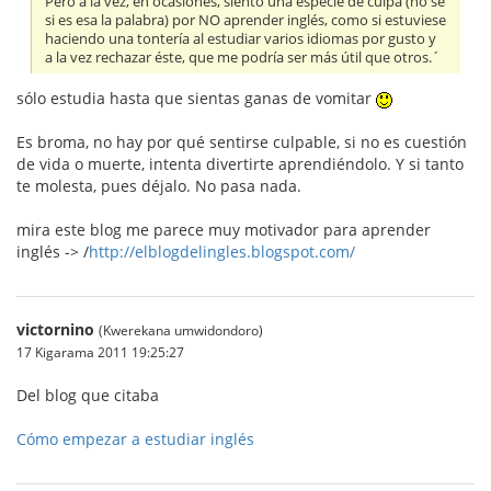
Pero a la vez, en ocasiones, siento una especie de culpa (no sé
si es esa la palabra) por NO aprender inglés, como si estuviese
haciendo una tontería al estudiar varios idiomas por gusto y
a la vez rechazar éste, que me podría ser más útil que otros.´
sólo estudia hasta que sientas ganas de vomitar
Es broma, no hay por qué sentirse culpable, si no es cuestión
de vida o muerte, intenta divertirte aprendiéndolo. Y si tanto
te molesta, pues déjalo. No pasa nada.
mira este blog me parece muy motivador para aprender
inglés -> /
http://elblogdelingles.blogspot.com/
victornino
(Kwerekana umwidondoro)
17 Kigarama 2011 19:25:27
Del blog que citaba
Cómo empezar a estudiar inglés