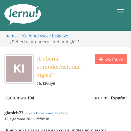
Ku
rupapuro
Urut
rw'ibirimwo
Inama
Ku bindi vyose bisigaye
¿Debería aprender/estudiar inglés?
¿Debería
Kwishura
aprender/estudiar
inglés?
ca, kivuye
Ubutumwa
104
ururimi:
Español
gianich73
(
Kwerekana umwidondoro
)
12 Kigarama 2011 15:58:38
Bueno, en España pasa eso con el inglés en puestos