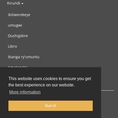
Kirundi
ibitwerekeye
umugwi
Dushigikire
Libro
Ibanga ry'umuntu
Amategeko
Turondere
This website uses cookies to ensure you get
the best experience on our website.
More information
Got it!
© 2002-2026 lernu.net |
Impressum