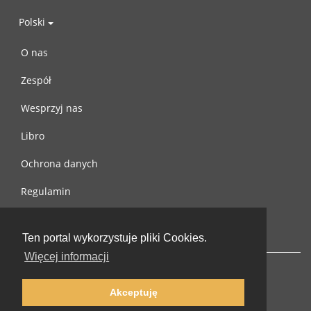
Polski
O nas
Zespół
Wesprzyj nas
Libro
Ochrona danych
Regulamin
Skontaktuj się z nami
Ten portal wykorzystuje pliki Cookies.
Więcej informacji
Akceptuję
© 2002-2026 lernu.net |
Impressum