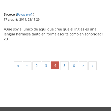
Srcoco
(
Pokaż profil
)
17 grudnia 2011, 23:11:29
¿Qué soy el único de aquí que cree que el inglés es una
lengua hermosa tanto en forma escrita como en sonoridad?
xD
4
«
<
2
3
5
6
>
»