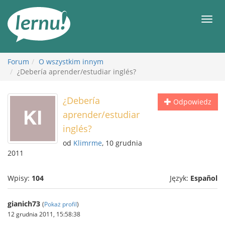
Więcej
Men
Forum
O wszystkim innym
¿Debería aprender/estudiar inglés?
¿Debería
Odpowiedz
aprender/estudiar
inglés?
od
Klimrme
, 10 grudnia
2011
Wpisy:
104
Język:
Español
gianich73
(
Pokaż profil
)
12 grudnia 2011, 15:58:38