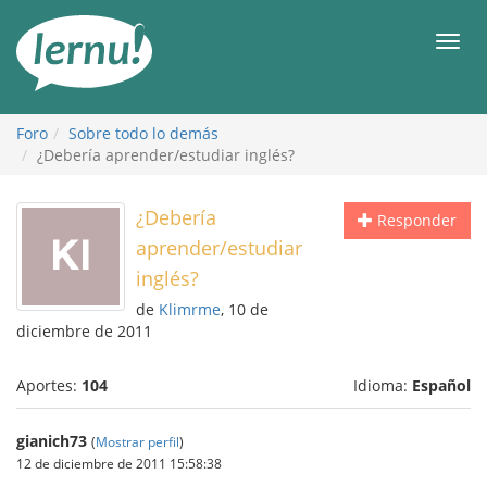
Contenido
Men
Foro
Sobre todo lo demás
¿Debería aprender/estudiar inglés?
¿Debería
Responder
aprender/estudiar
inglés?
de
Klimrme
, 10 de
diciembre de 2011
Aportes:
104
Idioma:
Español
gianich73
(
Mostrar perfil
)
12 de diciembre de 2011 15:58:38