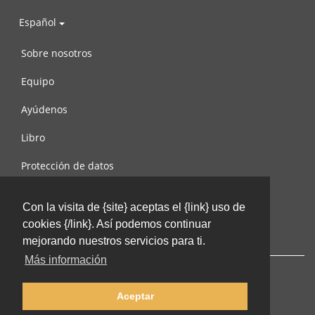
Español
Sobre nosotros
Equipo
Ayúdenos
Libro
Protección de datos
Condiciones de uso
Con la visita de {site} aceptas el {link} uso de
Contáctenos
cookies {/link}. Así podemos continuar
mejorando nuestros servicios para ti.
Más información
Aceptar
© 2002-2026 lernu.net |
Impressum