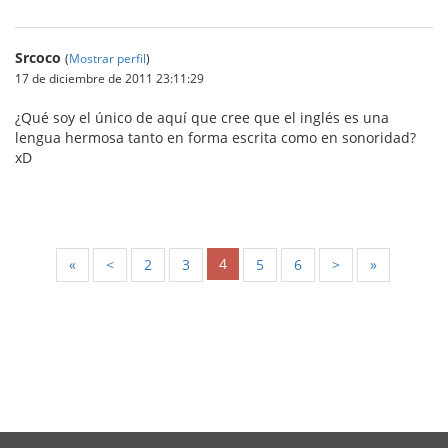
Srcoco
(
Mostrar perfil
)
17 de diciembre de 2011 23:11:29
¿Qué soy el único de aquí que cree que el inglés es una
lengua hermosa tanto en forma escrita como en sonoridad?
xD
4
«
<
2
3
5
6
>
»