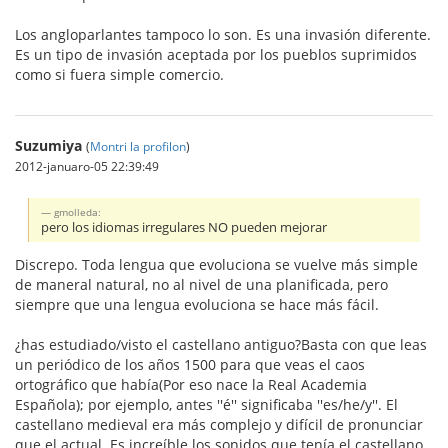
Los angloparlantes tampoco lo son. Es una invasión diferente.
Es un tipo de invasión aceptada por los pueblos suprimidos
como si fuera simple comercio.
Suzumiya
(
Montri la profilon
)
2012-januaro-05 22:39:49
gmolleda:
pero los idiomas irregulares NO pueden mejorar
Discrepo. Toda lengua que evoluciona se vuelve más simple
de maneral natural, no al nivel de una planificada, pero
siempre que una lengua evoluciona se hace más fácil.
¿has estudiado/visto el castellano antiguo?Basta con que leas
un periódico de los años 1500 para que veas el caos
ortográfico que había(Por eso nace la Real Academia
Española); por ejemplo, antes ''é'' significaba ''es/he/y''. El
castellano medieval era más complejo y difícil de pronunciar
que el actual. Es increíble los sonidos que tenía el castellano