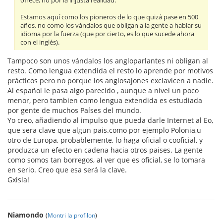
ofrece, no por la injusta realidad.
Estamos aquí como los pioneros de lo que quizá pase en 500
años, no como los vándalos que obligan a la gente a hablar su
idioma por la fuerza (que por cierto, es lo que sucede ahora
con el inglés).
Tampoco son unos vándalos los angloparlantes ni obligan al
resto. Como lengua extendida el resto lo aprende por motivos
prácticos pero no porque los anglosajones exclavicen a nadie.
Al español le pasa algo parecido , aunque a nivel un poco
menor, pero tambien como lengua extendida es estudiada
por gente de muchos Países del mundo.
Yo creo, añadiendo al impulso que pueda darle Internet al Eo,
que sera clave que algun pais.como por ejemplo Polonia,u
otro de Europa, probablemente, lo haga oficial o cooficial, y
produzca un efecto en cadena hacia otros paises. La gente
como somos tan borregos, al ver que es oficial, se lo tomara
en serio. Creo que esa será la clave.
Gxisla!
Niamondo
(
Montri la profilon
)