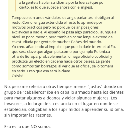
a la gente a hablar su idioma por la fuerza (que por
cierto, es lo que sucede ahora con el inglés).
Tampoco son unos vándalos los angloparlantes ni obligan al
resto. Como lengua extendida el resto lo aprende por
motivos prácticos pero no porque los anglosajones
exclavicen a nadie. Al español le pasa algo parecido , aunque a
nivel un poco menor, pero tambien como lengua extendida
es estudiada por gente de muchos Países del mundo.
Yo creo, añadiendo al impulso que pueda darle Internet al Eo,
que sera clave que algun pais.como por ejemplo Polonia,u
otro de Europa, probablemente, lo haga oficial o cooficial, y
produzca un efecto en cadena hacia otros paises. La gente
como somos tan borregos, al ver que es oficial, se lo tomara
en serio. Creo que esa será la clave.
Gxisla!
No, pero me refería a otros tiempos menos "justos" donde un
grupo de "caballeros" iba en caballo armado hasta los dientes
para matar algunos aldeanos y violar algunas mujeres. Los
invasores, a lo largo de su estancia en el lugar en donde se
establecían, obligaban a los suprimidos a aprender su idioma,
sin importar las razones.
Eso es lo que NO somos.