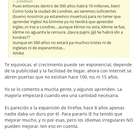
JUANMA40:
Pues entonces dentro de 500 años habrá 10 millones, bien!
Como toda la ciudad de Londres, asi seremos suficientes
(bueno nosotros ya estaremos muertos) para no tener que
aprender ingles! Asi kirmme ya no tendrá que aprender
ingles..ni irse a Londres... aunque klirme no esta, klirme se fue,
klirme no aguanta la censura...(laura pajini..jiji) Se habrá ido a
londres??
Aunque en 500 años no estará pa muchos trotes ni de
ingleses ni de esperantistas...
Amike
Te equivocas, el crecimiento puede ser exponencial, depende
de la publicidad y la facilidad de llegar, ahora con Internet se
abren puertas que no existían hace 100, no, ni 15 años.
Yo se lo comento a mucha gente, y algunos aprenden. La
mayoría empezará cuando vea una cantidad necesaria.
Es parecido a la expansión de Firefox, hace 8 años apenas
nadie daba un duro por él. Para pararlo IE ha tenido que
mejorar mucho, y ni por esas, pero los idiomas irregulares NO
pueden mejorar, ten eso en cuenta.