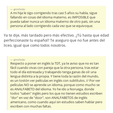
gmolleda:
A mi hija le sigo corrigiendo tras casi 5 años su habla, sigue
fallando en cosas del idioma materno, es IMPOSIBLE que
pueda saber nunca un idioma materno de otro país, sin una
persona al lado corrigiendo cada vez que se equivoque.
Ya te dije, más tardado pero más efectivo. ¿Tú hasta que edad
perfeccionaste tu español? Te aseguro que no fue antes del
liceo, igual que como todos nosotros.
gmolleda:
Respecto a poner en inglés la TDT, ya te aviso que no es tan
fácil cuando vivas con pareja que la otra persona, tras estar
todo el día estresada y trabajando tenga ganas de oír una
lengua distinta a la propia. Y tiene toda la razón del mundo,
es un tostón ver películas en inglés con subtítulos. // Por ver
películas NO se aprende un idioma, porque como mucho se
es ANALFABETO del idioma. Yo he ido a Noruega, donde
todos "saben" inglés pero los que no tienen estudios escriben
"dor" en vez de "door", son ANALFABETOS de inglés
americano, como cuando aquí sin estudios saben hablar pero
escriben con muchas faltas.