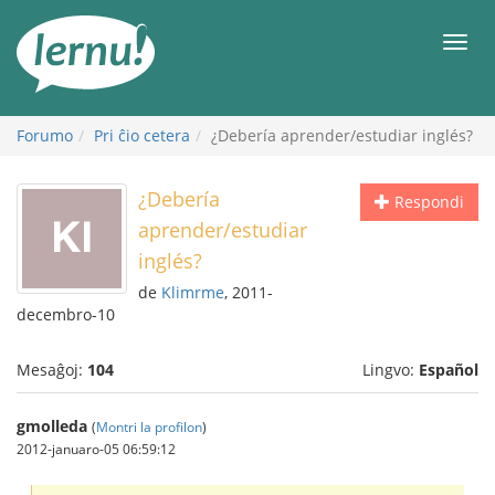
Al
la
Men
enhavo
Forumo
Pri ĉio cetera
¿Debería aprender/estudiar inglés?
¿Debería
Respondi
aprender/estudiar
inglés?
de
Klimrme
, 2011-
decembro-10
Mesaĝoj:
104
Lingvo:
Español
gmolleda
(
Montri la profilon
)
2012-januaro-05 06:59:12