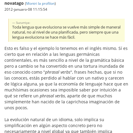
novatago
(
Montri la profilon
)
2012-januaro-08 11:15:54
Suzumiya:
Toda lengua que evoluciona se vuelve más simple de maneral
natural, no al nivel de una planificada, pero siempre que una
lengua evoluciona se hace más fácil.
Esto es falso y el ejemplo lo tenemos en el inglés mismo. Sí es
cierto que en relación a las lenguas germánicas
continentales, es más sencillo a nivel de la gramática básica
pero a cambio se ha convertido en una tortura inundada de
eso conocido como "
phrasal verbs
", frases hechas, que si no
las conoces, estás perdido al hablar con un nativo y carecen
de lógica alguna, ya que la economía de lenguaje hace que en
muchísimas ocasiones sea imposible saber por intuición a
qué se refiere un
phrasal verbs
, aparte de que muchos
simplemente han nacido de la caprichosa imaginación de
unos pocos.
La evolución natural de un idioma, solo implica su
simplificación en algún aspecto concreto pero no
necesariamente a nivel global ya que también implica