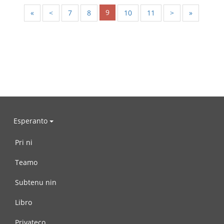
9
«
<
7
8
10
11
>
»
Esperanto
Pri ni
Teamo
Subtenu nin
Libro
Privateco