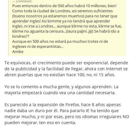
JUANMA40:
Pues entonces dentro de 500 años habrá 10 millones, bien!
Como toda la ciudad de Londres, asi seremos suficientes
(bueno nosotros ya estaremos muertos) para no tener que
aprender ingles! Asi kirmme ya no tendrá que aprender
ingles..ni irse a Londres... aunque klirme no esta, klirme se fue,
klirme no aguanta la censura...(laura pajini..jiji) Se habrá ido a
londres??
Aunque en 500 años no estará pa muchos trotes ni de
ingleses ni de esperantistas...
Amike
Te equivocas, el crecimiento puede ser exponencial, depende
de la publicidad y la facilidad de llegar, ahora con Internet se
abren puertas que no existían hace 100, no, ni 15 años.
Yo se lo comento a mucha gente, y algunos aprenden. La
mayoría empezará cuando vea una cantidad necesaria.
Es parecido a la expansión de Firefox, hace 8 años apenas
nadie daba un duro por él. Para pararlo IE ha tenido que
mejorar mucho, y ni por esas, pero los idiomas irregulares NO
pueden mejorar, ten eso en cuenta.