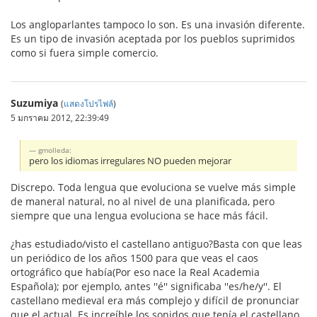
Los angloparlantes tampoco lo son. Es una invasión diferente.
Es un tipo de invasión aceptada por los pueblos suprimidos
como si fuera simple comercio.
Suzumiya
(
แสดงโปรไฟล์
)
5 มกราคม 2012, 22:39:49
gmolleda:
pero los idiomas irregulares NO pueden mejorar
Discrepo. Toda lengua que evoluciona se vuelve más simple
de maneral natural, no al nivel de una planificada, pero
siempre que una lengua evoluciona se hace más fácil.
¿has estudiado/visto el castellano antiguo?Basta con que leas
un periódico de los años 1500 para que veas el caos
ortográfico que había(Por eso nace la Real Academia
Española); por ejemplo, antes ''é'' significaba ''es/he/y''. El
castellano medieval era más complejo y difícil de pronunciar
que el actual. Es increíble los sonidos que tenía el castellano