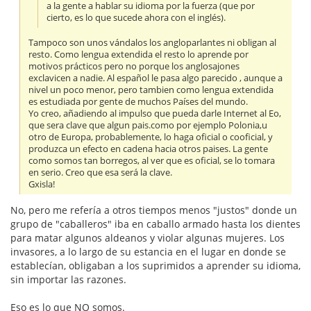
a la gente a hablar su idioma por la fuerza (que por
cierto, es lo que sucede ahora con el inglés).
Tampoco son unos vándalos los angloparlantes ni obligan al
resto. Como lengua extendida el resto lo aprende por
motivos prácticos pero no porque los anglosajones
exclavicen a nadie. Al español le pasa algo parecido , aunque a
nivel un poco menor, pero tambien como lengua extendida
es estudiada por gente de muchos Países del mundo.
Yo creo, añadiendo al impulso que pueda darle Internet al Eo,
que sera clave que algun pais.como por ejemplo Polonia,u
otro de Europa, probablemente, lo haga oficial o cooficial, y
produzca un efecto en cadena hacia otros paises. La gente
como somos tan borregos, al ver que es oficial, se lo tomara
en serio. Creo que esa será la clave.
Gxisla!
No, pero me refería a otros tiempos menos "justos" donde un
grupo de "caballeros" iba en caballo armado hasta los dientes
para matar algunos aldeanos y violar algunas mujeres. Los
invasores, a lo largo de su estancia en el lugar en donde se
establecían, obligaban a los suprimidos a aprender su idioma,
sin importar las razones.
Eso es lo que NO somos.