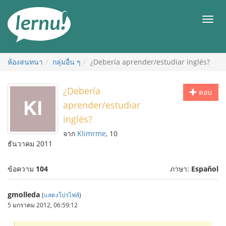
ไป
ยัง
เมนู
สารบัญ
ห้องสนทนา
กลุ่มอื่น ๆ
¿Debería aprender/estudiar inglés?
¿Debería
ตอบ
aprender/estudiar
inglés?
จาก
Klimrme
, 10
ธันวาคม 2011
ข้อความ
104
ภาษา:
Español
gmolleda
(
แสดงโปรไฟล์
)
5 มกราคม 2012, 06:59:12