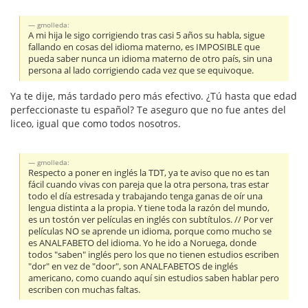
gmolleda:
A mi hija le sigo corrigiendo tras casi 5 años su habla, sigue
fallando en cosas del idioma materno, es IMPOSIBLE que
pueda saber nunca un idioma materno de otro país, sin una
persona al lado corrigiendo cada vez que se equivoque.
Ya te dije, más tardado pero más efectivo. ¿Tú hasta que edad
perfeccionaste tu español? Te aseguro que no fue antes del
liceo, igual que como todos nosotros.
gmolleda:
Respecto a poner en inglés la TDT, ya te aviso que no es tan
fácil cuando vivas con pareja que la otra persona, tras estar
todo el día estresada y trabajando tenga ganas de oír una
lengua distinta a la propia. Y tiene toda la razón del mundo,
es un tostón ver películas en inglés con subtítulos. // Por ver
películas NO se aprende un idioma, porque como mucho se
es ANALFABETO del idioma. Yo he ido a Noruega, donde
todos "saben" inglés pero los que no tienen estudios escriben
"dor" en vez de "door", son ANALFABETOS de inglés
americano, como cuando aquí sin estudios saben hablar pero
escriben con muchas faltas.