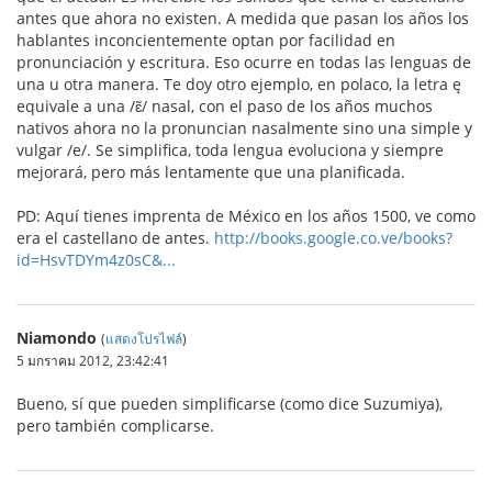
antes que ahora no existen. A medida que pasan los años los
hablantes inconcientemente optan por facilidad en
pronunciación y escritura. Eso ocurre en todas las lenguas de
una u otra manera. Te doy otro ejemplo, en polaco, la letra ę
equivale a una /ɛ̃/ nasal, con el paso de los años muchos
nativos ahora no la pronuncian nasalmente sino una simple y
vulgar /e/. Se simplifica, toda lengua evoluciona y siempre
mejorará, pero más lentamente que una planificada.
PD: Aquí tienes imprenta de México en los años 1500, ve como
era el castellano de antes.
http://books.google.co.ve/books?
id=HsvTDYm4z0sC&...
Niamondo
(
แสดงโปรไฟล์
)
5 มกราคม 2012, 23:42:41
Bueno, sí que pueden simplificarse (como dice Suzumiya),
pero también complicarse.