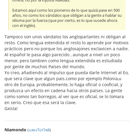
ofrece, no por la injusta realidad.
Estamos aquí como los pioneros de lo que quizá pase en 500
años, no como los vándalos que obligan a la gente a hablar su
idioma por la fuerza (que por cierto, es lo que sucede ahora
con el inglés).
Tampoco son unos vándalos los angloparlantes ni obligan al
resto. Como lengua extendida el resto lo aprende por motivos
prácticos pero no porque los anglosajones exclavicen a nadie.
Al español le pasa algo parecido , aunque a nivel un poco
menor, pero tambien como lengua extendida es estudiada
por gente de muchos Países del mundo.
Yo creo, añadiendo al impulso que pueda darle Internet al Eo,
que sera clave que algun pais.como por ejemplo Polonia,u
otro de Europa, probablemente, lo haga oficial o cooficial, y
produzca un efecto en cadena hacia otros paises. La gente
como somos tan borregos, al ver que es oficial, se lo tomara
en serio. Creo que esa será la clave.
Gxisla!
Niamondo
(
แสดงโปรไฟล์
)