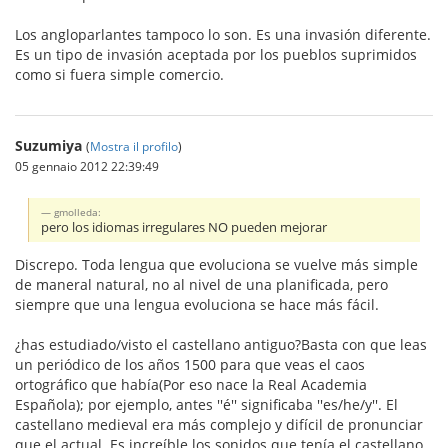
Los angloparlantes tampoco lo son. Es una invasión diferente.
Es un tipo de invasión aceptada por los pueblos suprimidos
como si fuera simple comercio.
Suzumiya
(
Mostra il profilo
)
05 gennaio 2012 22:39:49
gmolleda:
pero los idiomas irregulares NO pueden mejorar
Discrepo. Toda lengua que evoluciona se vuelve más simple
de maneral natural, no al nivel de una planificada, pero
siempre que una lengua evoluciona se hace más fácil.
¿has estudiado/visto el castellano antiguo?Basta con que leas
un periódico de los años 1500 para que veas el caos
ortográfico que había(Por eso nace la Real Academia
Española); por ejemplo, antes ''é'' significaba ''es/he/y''. El
castellano medieval era más complejo y difícil de pronunciar
que el actual. Es increíble los sonidos que tenía el castellano