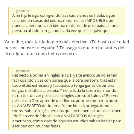
gmolleda:
A mi hija le sigo corrigiendo tras casi 5 años su habla, sigue
fallando en cosas del idioma materno, es IMPOSIBLE que
pueda saber nunca un idioma materno de otro país, sin una
persona al lado corrigiendo cada vez que se equivoque.
Ya te dije, más tardado pero más efectivo. ¿Tú hasta que edad
perfeccionaste tu español? Te aseguro que no fue antes del
liceo, igual que como todos nosotros.
gmolleda:
Respecto a poner en inglés la TDT, ya te aviso que no es tan
fácil cuando vivas con pareja que la otra persona, tras estar
todo el día estresada y trabajando tenga ganas de oír una
lengua distinta a la propia. Y tiene toda la razón del mundo,
es un tostón ver películas en inglés con subtítulos. // Por ver
películas NO se aprende un idioma, porque como mucho se
es ANALFABETO del idioma. Yo he ido a Noruega, donde
todos "saben" inglés pero los que no tienen estudios escriben
"dor" en vez de "door", son ANALFABETOS de inglés
americano, como cuando aquí sin estudios saben hablar pero
escriben con muchas faltas.