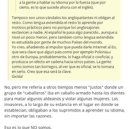
a la gente a hablar su idioma por la fuerza (que por
cierto, es lo que sucede ahora con el inglés).
Tampoco son unos vándalos los angloparlantes ni obligan al
resto. Como lengua extendida el resto lo aprende por
motivos prácticos pero no porque los anglosajones
exclavicen a nadie. Al español le pasa algo parecido , aunque a
nivel un poco menor, pero tambien como lengua extendida
es estudiada por gente de muchos Países del mundo.
Yo creo, añadiendo al impulso que pueda darle Internet al Eo,
que sera clave que algun pais.como por ejemplo Polonia,u
otro de Europa, probablemente, lo haga oficial o cooficial, y
produzca un efecto en cadena hacia otros paises. La gente
como somos tan borregos, al ver que es oficial, se lo tomara
en serio. Creo que esa será la clave.
Gxisla!
No, pero me refería a otros tiempos menos "justos" donde un
grupo de "caballeros" iba en caballo armado hasta los dientes
para matar algunos aldeanos y violar algunas mujeres. Los
invasores, a lo largo de su estancia en el lugar en donde se
establecían, obligaban a los suprimidos a aprender su idioma,
sin importar las razones.
Eso es lo que NO somos.