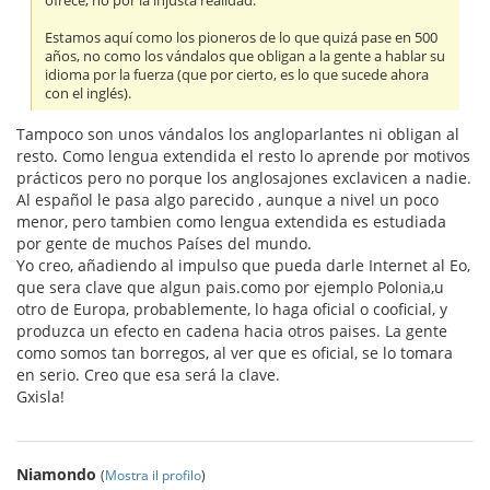
ofrece, no por la injusta realidad.
Estamos aquí como los pioneros de lo que quizá pase en 500
años, no como los vándalos que obligan a la gente a hablar su
idioma por la fuerza (que por cierto, es lo que sucede ahora
con el inglés).
Tampoco son unos vándalos los angloparlantes ni obligan al
resto. Como lengua extendida el resto lo aprende por motivos
prácticos pero no porque los anglosajones exclavicen a nadie.
Al español le pasa algo parecido , aunque a nivel un poco
menor, pero tambien como lengua extendida es estudiada
por gente de muchos Países del mundo.
Yo creo, añadiendo al impulso que pueda darle Internet al Eo,
que sera clave que algun pais.como por ejemplo Polonia,u
otro de Europa, probablemente, lo haga oficial o cooficial, y
produzca un efecto en cadena hacia otros paises. La gente
como somos tan borregos, al ver que es oficial, se lo tomara
en serio. Creo que esa será la clave.
Gxisla!
Niamondo
(
Mostra il profilo
)