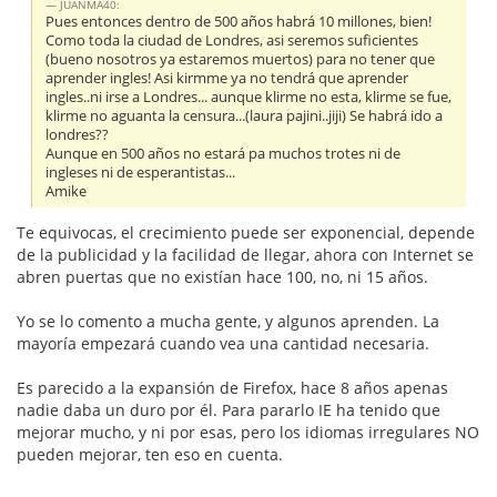
JUANMA40:
Pues entonces dentro de 500 años habrá 10 millones, bien!
Como toda la ciudad de Londres, asi seremos suficientes
(bueno nosotros ya estaremos muertos) para no tener que
aprender ingles! Asi kirmme ya no tendrá que aprender
ingles..ni irse a Londres... aunque klirme no esta, klirme se fue,
klirme no aguanta la censura...(laura pajini..jiji) Se habrá ido a
londres??
Aunque en 500 años no estará pa muchos trotes ni de
ingleses ni de esperantistas...
Amike
Te equivocas, el crecimiento puede ser exponencial, depende
de la publicidad y la facilidad de llegar, ahora con Internet se
abren puertas que no existían hace 100, no, ni 15 años.
Yo se lo comento a mucha gente, y algunos aprenden. La
mayoría empezará cuando vea una cantidad necesaria.
Es parecido a la expansión de Firefox, hace 8 años apenas
nadie daba un duro por él. Para pararlo IE ha tenido que
mejorar mucho, y ni por esas, pero los idiomas irregulares NO
pueden mejorar, ten eso en cuenta.