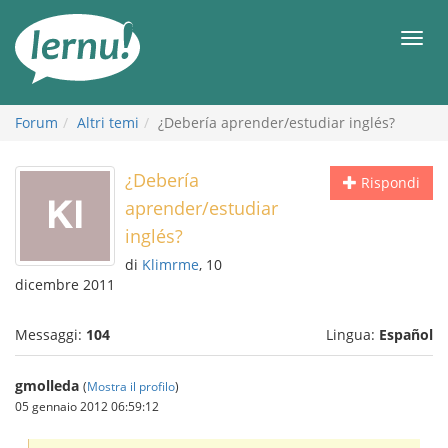
Vai
all’indice
Men
Forum
Altri temi
¿Debería aprender/estudiar inglés?
¿Debería
Rispondi
aprender/estudiar
inglés?
di
Klimrme
, 10
dicembre 2011
Messaggi:
104
Lingua:
Español
gmolleda
(
Mostra il profilo
)
05 gennaio 2012 06:59:12