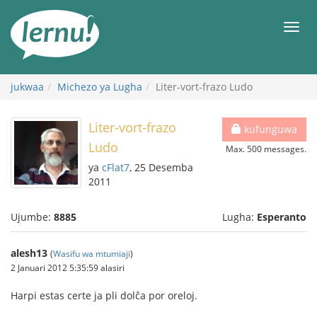
Kwa
maudhui
orod
jukwaa
Michezo ya Lugha
Liter-vort-frazo Ludo
Liter-vort-frazo
kufunguwa
Ludo
Max. 500 messages.
ya
cFlat7
, 25 Desemba
2011
Ujumbe:
8885
Lugha:
Esperanto
alesh13
(
Wasifu wa mtumiaji
)
2 Januari 2012 5:35:59 alasiri
Harpi estas certe ja pli dolĉa por oreloj.