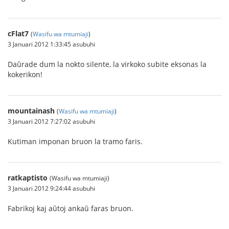
cFlat7
(
Wasifu wa mtumiaji
)
3 Januari 2012 1:33:45 asubuhi
Daŭrade dum la nokto silente, la virkoko subite eksonas la
kokerikon!
mountainash
(
Wasifu wa mtumiaji
)
3 Januari 2012 7:27:02 asubuhi
Kutiman imponan bruon la tramo faris.
ratkaptisto
(Wasifu wa mtumiaji)
3 Januari 2012 9:24:44 asubuhi
Fabrikoj kaj aŭtoj ankaŭ faras bruon.