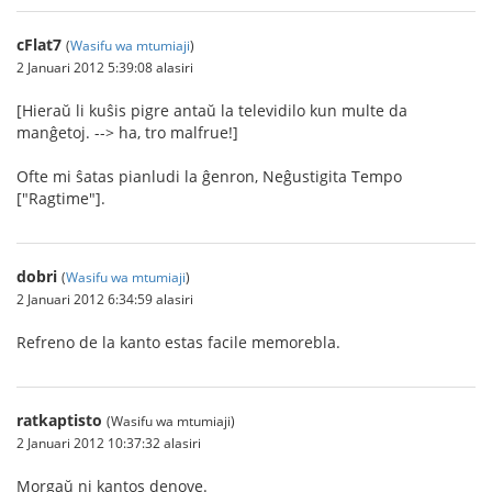
cFlat7
(
Wasifu wa mtumiaji
)
2 Januari 2012 5:39:08 alasiri
[Hieraŭ li kuŝis pigre antaŭ la televidilo kun multe da
manĝetoj. --> ha, tro malfrue!]
Ofte mi ŝatas pianludi la ĝenron, Neĝustigita Tempo
["Ragtime"].
dobri
(
Wasifu wa mtumiaji
)
2 Januari 2012 6:34:59 alasiri
Refreno de la kanto estas facile memorebla.
ratkaptisto
(Wasifu wa mtumiaji)
2 Januari 2012 10:37:32 alasiri
Morgaŭ ni kantos denove.