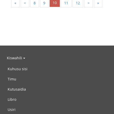
10
«
<
8
9
11
12
>
»
Kiswahili
Kuhusu sisi
Timu
Kutusaidia
Libro
Usiri