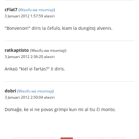
cFlat7
(
Wasifu wa mtumiaji
)
3 Januari 2012 1:57:59 alasiri
"Bonvenon!" diris la ĉefulo, kiam la dungitoj alvenis.
ratkaptisto
(Wasifu wa mtumiaji)
3 Januari 2012 2:36:20 alasiri
Ankaŭ "kiel vi fartas?" li diris.
dobri
(
Wasifu wa mtumiaji
)
3 Januari 2012 2:50:04 alasiri
Domaĝe, ke vi ne povas grimpi kun mi al tiu ĉi monto.