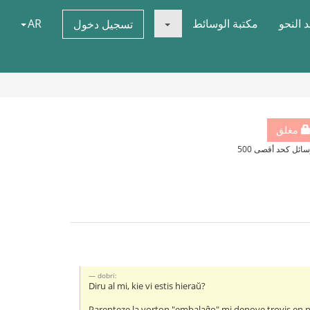
 النحو
مكتبة الوسائط
AR
تسجيل دخول
مغلق
سائل كحد أقصى 500
dobri:
Diru al mi, kie vi estis hieraŭ?
Parenteze la vorton "embalaĝo" mi denove trovis en n