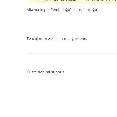
Alia vorto por "embalaĝo" estas "pakaĝo".
Teacoj ne kreskas en mia ĝardeno.
Ĝuste tion mi supozis.