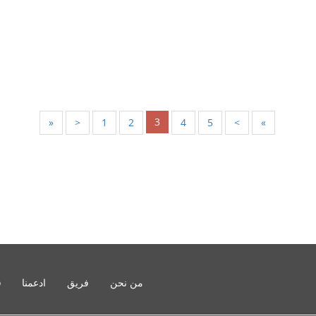
3
«
<
1
2
4
5
>
»
من نحن
فريق
ادعمنا
o