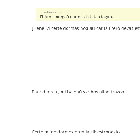
ratkaptisto:
Eble mi morgaŭ dormos la tutan tagon.
[Hehe, vi certe dormas hodiaŭ ĉar la litero devas esti
P a r d o n u , mi baldaŭ skribos alian frazon.
Certe mi ne dormos dum la silvestronokto.