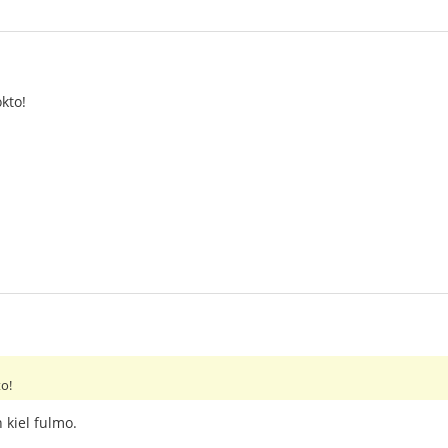
kto!
o!
 kiel fulmo.