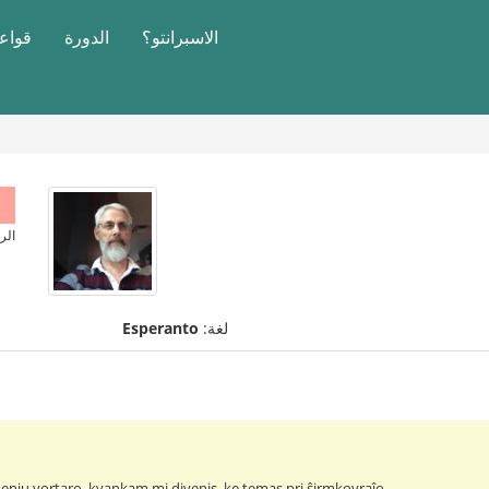
الاسبرانتو؟
الدورة
قواعد
الر
لغة:
Esperanto
eniu vortaro, kvankam mi divenis, ke temas pri ŝirmkovraĵo.