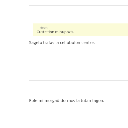
dobri:
Ĝuste tion mi supozis.
Sageto trafas la celtabulon centre.
Eble mi morgaŭ dormos la tutan tagon.