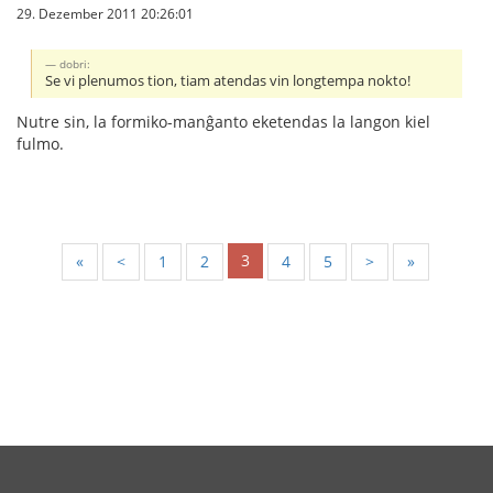
29. Dezember 2011 20:26:01
dobri:
Se vi plenumos tion, tiam atendas vin longtempa nokto!
Nutre sin, la formiko-manĝanto eketendas la langon kiel
fulmo.
3
«
<
1
2
4
5
>
»