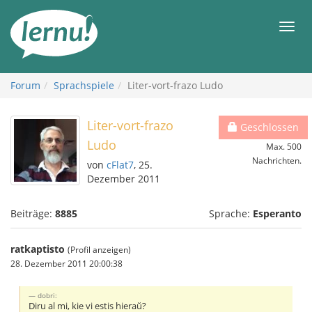
Zum
Inhalt
Men
Forum
Sprachspiele
Liter-vort-frazo Ludo
Liter-vort-frazo
Geschlossen
Ludo
Max. 500
Nachrichten.
von
cFlat7
, 25.
Dezember 2011
Beiträge:
8885
Sprache:
Esperanto
ratkaptisto
(Profil anzeigen)
28. Dezember 2011 20:00:38
dobri:
Diru al mi, kie vi estis hieraŭ?