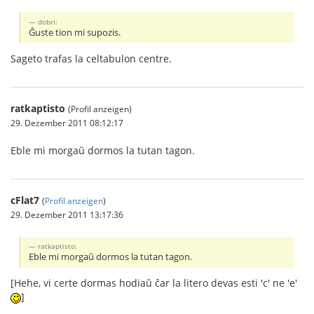
dobri:
Ĝuste tion mi supozis.
Sageto trafas la celtabulon centre.
ratkaptisto
(Profil anzeigen)
29. Dezember 2011 08:12:17
Eble mi morgaŭ dormos la tutan tagon.
cFlat7
(
Profil anzeigen
)
29. Dezember 2011 13:17:36
ratkaptisto:
Eble mi morgaŭ dormos la tutan tagon.
[Hehe, vi certe dormas hodiaŭ ĉar la litero devas esti 'c' ne 'e'
]