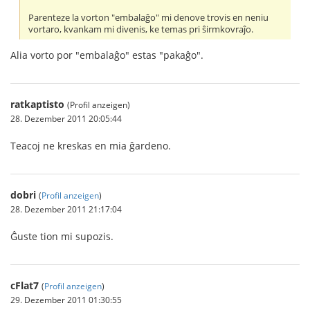
Parenteze la vorton "embalaĝo" mi denove trovis en neniu
vortaro, kvankam mi divenis, ke temas pri ŝirmkovraĵo.
Alia vorto por "embalaĝo" estas "pakaĝo".
ratkaptisto
(Profil anzeigen)
28. Dezember 2011 20:05:44
Teacoj ne kreskas en mia ĝardeno.
dobri
(
Profil anzeigen
)
28. Dezember 2011 21:17:04
Ĝuste tion mi supozis.
cFlat7
(
Profil anzeigen
)
29. Dezember 2011 01:30:55