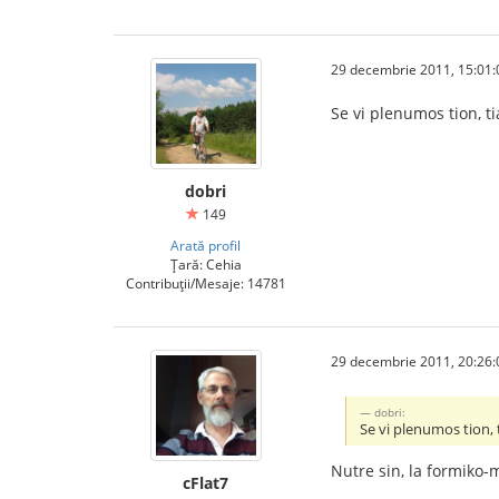
29 decembrie 2011, 15:01:
Se vi plenumos tion, 
dobri
149
Arată profil
Țară: Cehia
Contribuții/Mesaje: 14781
29 decembrie 2011, 20:26:
dobri:
Se vi plenumos tion,
Nutre sin, la formiko-
cFlat7