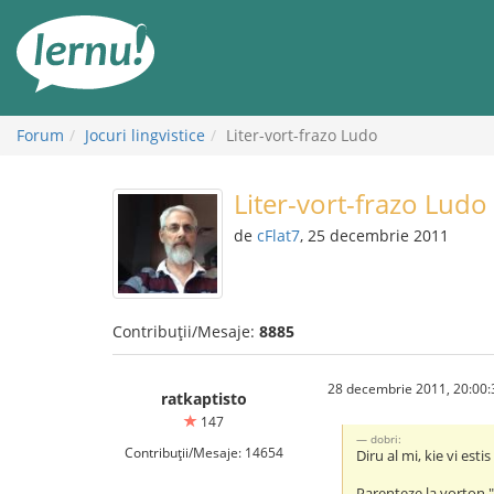
Mergi
la
conținut
Forum
Jocuri lingvistice
Liter-vort-frazo Ludo
Liter-vort-frazo Ludo
de
cFlat7
, 25 decembrie 2011
Contribuții/Mesaje:
8885
28 decembrie 2011, 20:00:
ratkaptisto
147
dobri:
Contribuții/Mesaje: 14654
Diru al mi, kie vi esti
Parenteze la vorton 