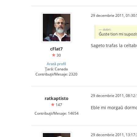
29 decembrie 2011, 01:30:
dobri:
Ĝuste tion mi supozi
Sageto trafas la celta
cFlat7
30
Arată profil
Țară: Canada
Contribuții/Mesaje: 2320
29 decembrie 2011, 08:12:
ratkaptisto
147
Eble mi morgaŭ dormos
Contribuții/Mesaje: 14654
29 decembrie 2011, 13:17: