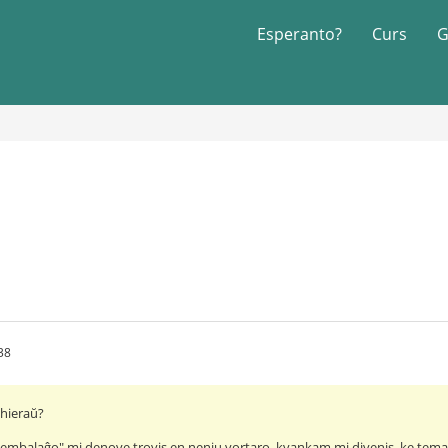
Esperanto?
Curs
G
38
s hieraŭ?
"embalaĝo" mi denove trovis en neniu vortaro, kvankam mi divenis, ke temas