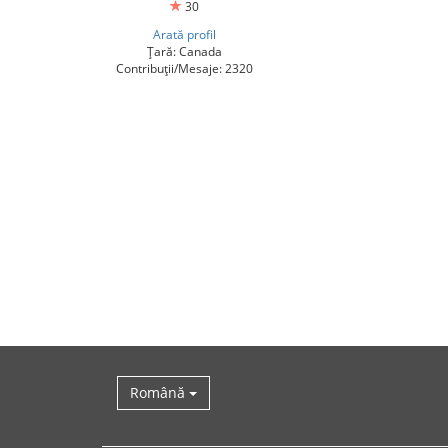
30
Arată profil
Țară: Canada
Contribuții/Mesaje: 2320
Română