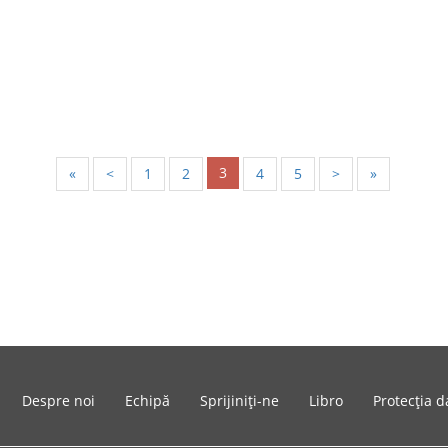
3
«
<
1
2
4
5
>
»
Despre noi
Echipă
Sprijiniți-ne
Libro
Protecția d