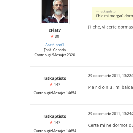
ratkaptisto:
Eble mi morgaŭ dorm
[Hehe, vi certe dormas 
cFlat7
30
Arată profil
Țară: Canada
Contribuții/Mesaje: 2320
29 decembrie 2011, 13:22:
ratkaptisto
147
P a r d o n u , mi bald
Contribuții/Mesaje: 14654
29 decembrie 2011, 13:24:
ratkaptisto
147
Certe mi ne dormos du
Contribuții/Mesaje: 14654