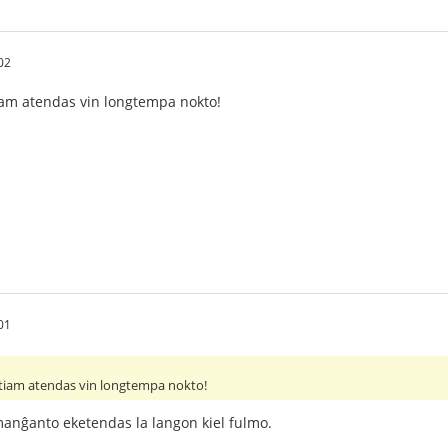
02
tiam atendas vin longtempa nokto!
01
 tiam atendas vin longtempa nokto!
manĝanto eketendas la langon kiel fulmo.