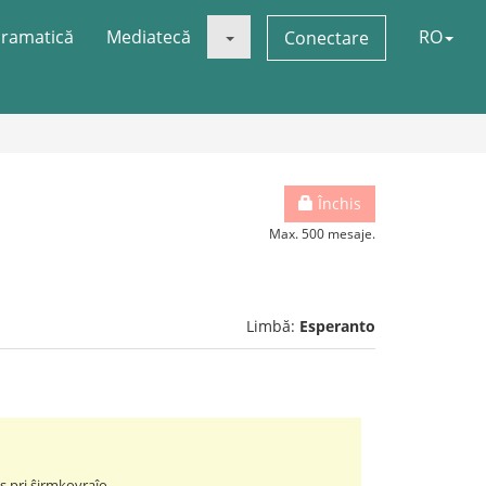
ramatică
Mediatecă
RO
Conectare
Închis
Max. 500 mesaje.
Limbă:
Esperanto
 pri ŝirmkovraĵo.