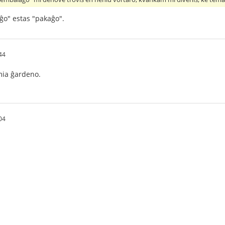
ĝo" estas "pakaĝo".
44
mia ĝardeno.
04