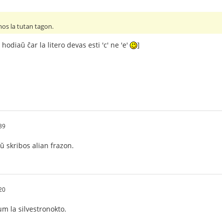
os la tutan tagon.
hodiaŭ ĉar la litero devas esti 'c' ne 'e'
]
39
aŭ skribos alian frazon.
20
m la silvestronokto.