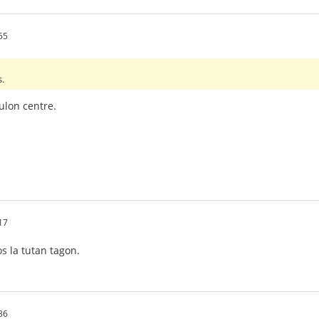
55
s.
bulon centre.
17
 la tutan tagon.
36