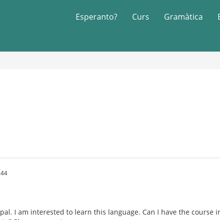
Esperanto?
Curs
Gramàtica
.44
pal. I am interested to learn this language. Can I have the course i