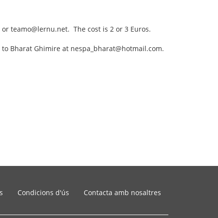
g or teamo@lernu.net. The cost is 2 or 3 Euros.
ng to Bharat Ghimire at nespa_bharat@hotmail.com.
s
Condicions d'ús
Contacta amb nosaltres