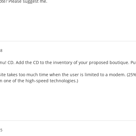
ote? Please suggest me.
48
rnu! CD. Add the CD to the inventory of your proposed boutique. Put
te takes too much time when the user is limited to a modem. (2
 one of the high-speed technologies.)
45