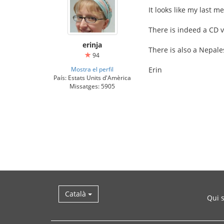
It looks like my last m
There is indeed a CD v
erinja
There is also a Nepal
94
Mostra el perfil
Erin
País: Estats Units d'Amèrica
Missatges: 5905
Català
Qui 