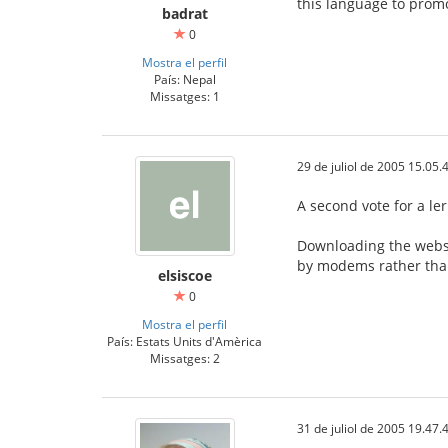
this language to prom
badrat
0
Mostra el perfil
País: Nepal
Missatges: 1
29 de juliol de 2005 15.05.
A second vote for a le
Downloading the websi
by modems rather than
elsiscoe
0
Mostra el perfil
País: Estats Units d'Amèrica
Missatges: 2
31 de juliol de 2005 19.47.