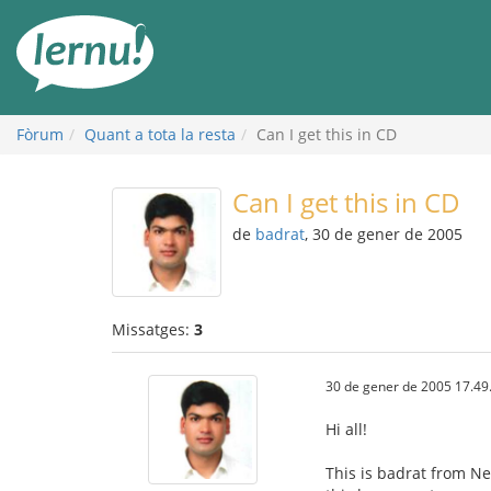
Al
contingut
Fòrum
Quant a tota la resta
Can I get this in CD
Can I get this in CD
de
badrat
, 30 de gener de 2005
Missatges:
3
30 de gener de 2005 17.49
Hi all!
This is badrat from Ne