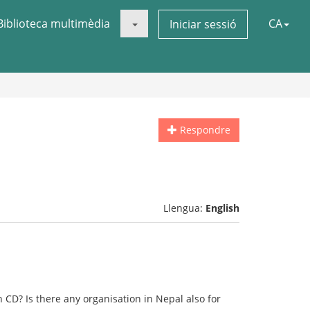
Biblioteca multimèdia
CA
Iniciar sessió
Respondre
Llengua:
English
n CD? Is there any organisation in Nepal also for