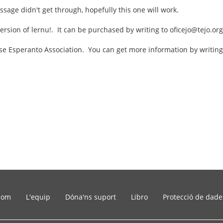
essage didn't get through, hopefully this one will work.
ersion of lernu!. It can be purchased by writing to oficejo@tejo.or
ese Esperanto Association. You can get more information by writi
som
L'equip
Dóna'ns suport
Libro
Protecció de dade