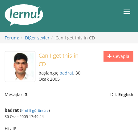
İçerik
Görüntüleme
Men
Forum:
Diğer şeyler
Can I get this in CD
Can I get this in
Cevapla
CD
başlangıç
badrat
, 30
Ocak 2005
Mesajlar:
3
Dil:
English
badrat
(
Profili görüntüle
)
30 Ocak 2005 17:49:44
Hi all!