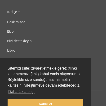
Türkçe
Hakkımızda
Ekip
Bizi destekleyin
Libro
Gizlilik Politikası
Sitemizi {site} ziyaret etmekle çerez {/link}
Kullanım Koşulları
kullanımımızı {link} kabul etmiş oluyorsunuz.
Bize ulaşın
Böylelikle size sunduğumuz hizmetin
kalitesini iyileştirmeye devam edebileceğiz.
Daha fazla bilgi
Kabul et