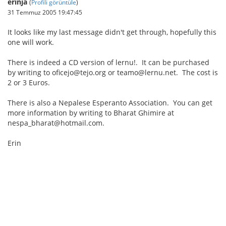
erinja
(
Profili görüntüle
)
31 Temmuz 2005 19:47:45
It looks like my last message didn't get through, hopefully this
one will work.
There is indeed a CD version of lernu!. It can be purchased
by writing to oficejo@tejo.org or teamo@lernu.net. The cost is
2 or 3 Euros.
There is also a Nepalese Esperanto Association. You can get
more information by writing to Bharat Ghimire at
nespa_bharat@hotmail.com.
Erin