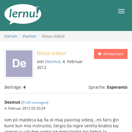
Zum
Inhalt
Men
Forum
Humor
Nova video!
Nova video!
Antworten
von
Desmut
, 4. Februar
2012
Beiträge:
4
Sprache:
Esperanto
Desmut
(
Profil anzeigen
)
4. Februar 2012 05:20:29
Iom pli maldeca kaj fia ol miaj pasintaj videoj...mi faris ĝin
kune kun mia instruisto, Sergio (la nigre vestita knabo) kaj
aperas iu ulo kies nomo ne menciindas kaj helpis la