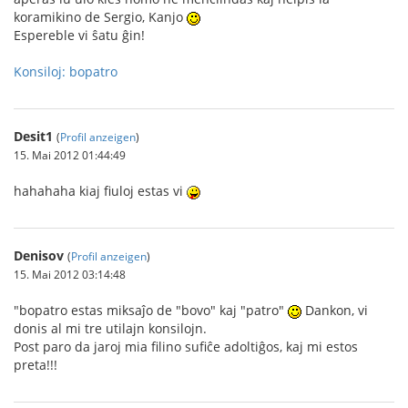
koramikino de Sergio, Kanjo
Espereble vi ŝatu ĝin!
Konsiloj: bopatro
Desit1
(
Profil anzeigen
)
15. Mai 2012 01:44:49
hahahaha kiaj fiuloj estas vi
Denisov
(
Profil anzeigen
)
15. Mai 2012 03:14:48
"bopatro estas miksaĵo de "bovo" kaj "patro"
Dankon, vi
donis al mi tre utilajn konsilojn.
Post paro da jaroj mia filino sufiĉe adoltiĝos, kaj mi estos
preta!!!