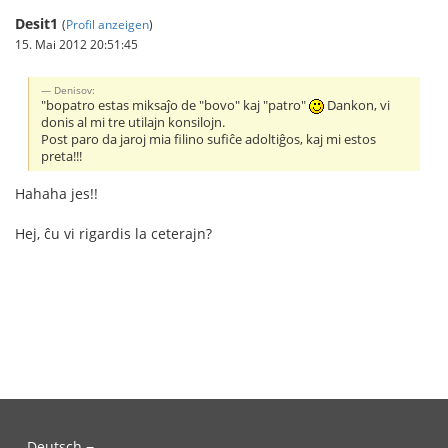
Desit1
(
Profil anzeigen
)
15. Mai 2012 20:51:45
Denisov:
"bopatro estas miksaĵo de "bovo" kaj "patro"
Dankon, vi
donis al mi tre utilajn konsilojn.
Post paro da jaroj mia filino sufiĉe adoltiĝos, kaj mi estos
preta!!!
Hahaha jes!!
Hej, ĉu vi rigardis la ceterajn?
Deutsch