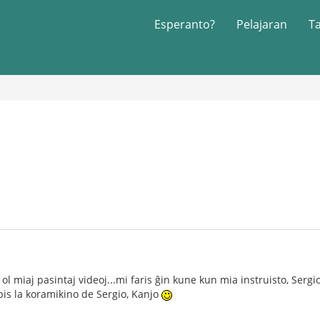
Esperanto?
Pelajaran
T
 ol miaj pasintaj videoj...mi faris ĝin kune kun mia instruisto, Sergi
is la koramikino de Sergio, Kanjo