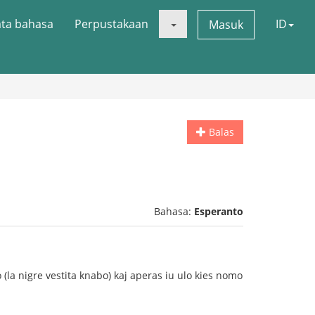
ata bahasa
Perpustakaan
ID
Masuk
Balas
Bahasa:
Esperanto
o (la nigre vestita knabo) kaj aperas iu ulo kies nomo