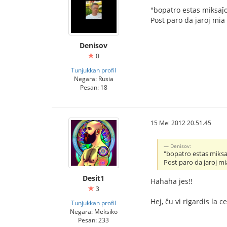
"bopatro estas miksaĵo
Post paro da jaroj mia f
Denisov
0
Tunjukkan profil
Negara: Rusia
Pesan: 18
15 Mei 2012 20.51.45
Denisov:
"bopatro estas miksa
Post paro da jaroj mia
Desit1
Hahaha jes!!
3
Hej, ĉu vi rigardis la c
Tunjukkan profil
Negara: Meksiko
Pesan: 233