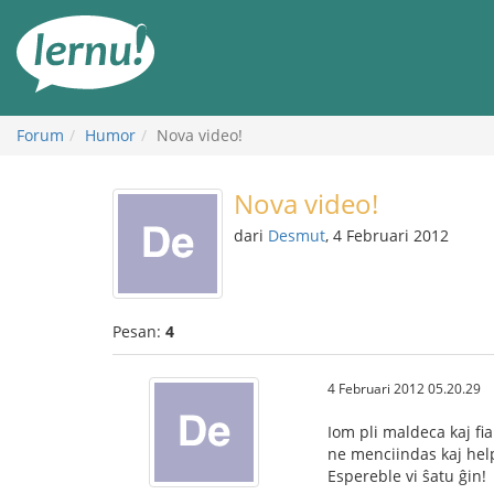
Ke
daftar
isi
Forum
Humor
Nova video!
Nova video!
dari
Desmut
, 4 Februari 2012
Pesan:
4
4 Februari 2012 05.20.29
Iom pli maldeca kaj fia
ne menciindas kaj help
Espereble vi ŝatu ĝin!