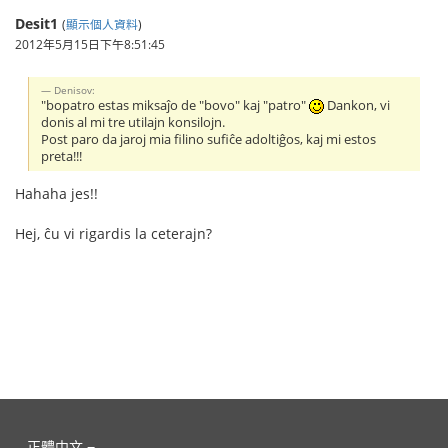
Desit1
(
顯示個人資料
)
2012年5月15日下午8:51:45
Denisov:
"bopatro estas miksaĵo de "bovo" kaj "patro"
Dankon, vi
donis al mi tre utilajn konsilojn.
Post paro da jaroj mia filino sufiĉe adoltiĝos, kaj mi estos
preta!!!
Hahaha jes!!
Hej, ĉu vi rigardis la ceterajn?
正體中文