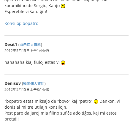
koramikino de Sergio, Kanjo
Espereble vi ŝatu ĝin!
Konsiloj: bopatro
Desit1
(
顯示個人資料
)
2012年5月15日上午1:44:49
hahahaha kiaj fiuloj estas vi
Denisov
(
顯示個人資料
)
2012年5月15日上午3:14:48
"bopatro estas miksaĵo de "bovo" kaj "patro"
Dankon, vi
donis al mi tre utilajn konsilojn.
Post paro da jaroj mia filino sufiĉe adoltiĝos, kaj mi estos
preta!!!