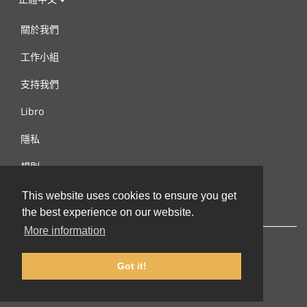
關於我們
工作小組
支持我們
Libro
隱私
規則
連絡我們
This website uses cookies to ensure you get
the best experience on our website.
More information
Got it!
© 2002-2026 lernu.net |
Impressum