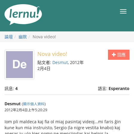
前
往
目
目
錄
錄
論壇
幽默
Nova video!
Nova video!
回應
貼文者:
Desmut
, 2012年
2月4日
訊息:
4
語言:
Esperanto
Desmut
(
顯示個人資料
)
2012年2月4日上午5:20:29
Iom pli maldeca kaj fia ol miaj pasintaj videoj...mi faris ĝin
kune kun mia instruisto, Sergio (la nigre vestita knabo) kaj
aperas iu ulo kies nomo ne menciindas kaj helpis la