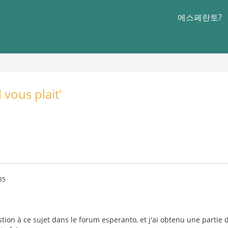
에스페란토?
l vous plait'
35
stion à ce sujet dans le forum esperanto, et j'ai obtenu une partie 