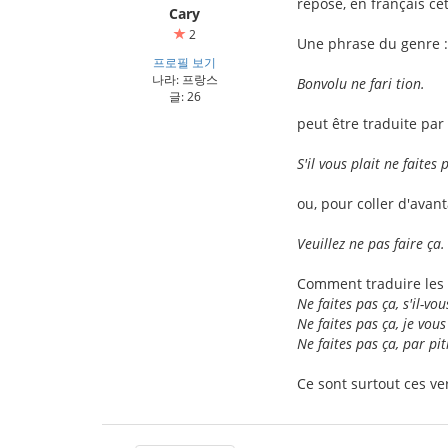
repose, en français cett
Cary
2
Une phrase du genre :
프로필 보기
나라: 프랑스
Bonvolu ne fari tion.
글: 26
peut être traduite par 
S'il vous plait ne faites 
ou, pour coller d'avan
Veuillez ne pas faire ça.
Comment traduire les 
Ne faites pas ça, s'il-vou
Ne faites pas ça, je vous
Ne faites pas ça, par pit
Ce sont surtout ces ve