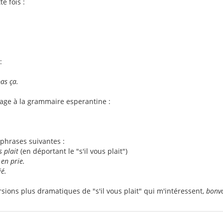
e fois :
:
pas ça.
tage à la grammaire esperantine :
phrases suivantes :
s plait
(en déportant le "s'il vous plait")
 en prie.
ié.
rsions plus dramatiques de "s'il vous plait" qui m'intéressent,
bonv