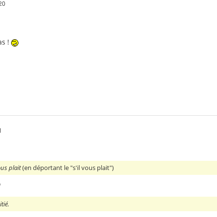
20
:
as !
1
ous plait
(en déportant le "s'il vous plait")
"
tié.