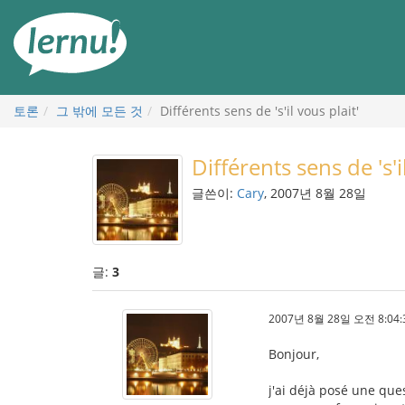
본
문
으
로
토론
그 밖에 모든 것
Différents sens de 's'il vous plait'
Différents sens de 's'i
글쓴이:
Cary
, 2007년 8월 28일
글:
3
2007년 8월 28일 오전 8:04:
Bonjour,
j'ai déjà posé une que