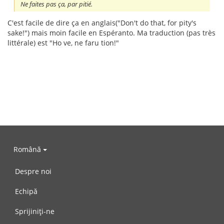
Ne faites pas ça, par pitié.
C'est facile de dire ça en anglais("Don't do that, for pity's
sake!") mais moin facile en Espéranto. Ma traduction (pas très
littérale) est "Ho ve, ne faru tion!"
Română
Despre noi
Echipă
Sprijiniți-ne