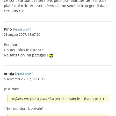
Ce sont surtout ces versions plus dramatiques de "s'il vous
plait" qui m'intéressent,
bonvolu
me semble trop gentil dans
certains cas...
Pino
(
Arată profil
)
28 august 2007, 18:07:20
Bonjour,
Un peu plus insistant :
Ne faru tion, mi petegas !
erinja
(
Arată profil
)
5 septembrie 2007, 20:31:11
Je dirais:
Ne faites pas ça, s'il-vous plait
(en déportant le "s'il vous plait")
"Ne faru tion, bonvole"