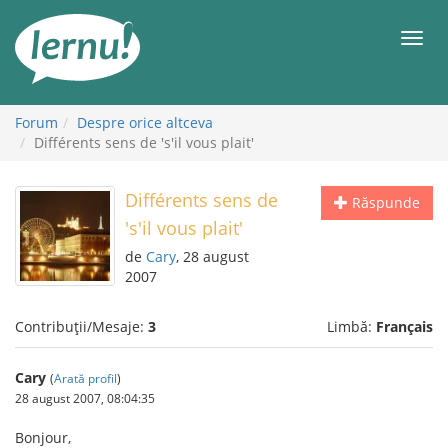
Mergi
la
Meni
conținut
Forum
Despre orice altceva
Différents sens de 's'il vous plait'
Différents sens de
Răspunde
's'il vous plait'
de
Cary
, 28 august
2007
Contribuții/Mesaje:
3
Limbă:
Français
Cary
(
Arată profil
)
28 august 2007, 08:04:35
Bonjour,