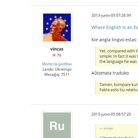
2013-junio-05 07:26:39
Where English is an E
Kie angla lingvo estas
vincas
Yet, compared with t
76
simple. In fact it wa
the language he was 
Montri la profilon
Lando: Ukrainujo
Aŭtomata traduko
Mesaĝoj: 7511
Tamen, kompare kun la
Fakte estis tiu relati
2013-junio-05 08:57:20
vincas: