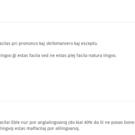
acilas pri prononco kaj skribmaniero kaj escepto.
ngvo ĝi estas facila sed ne estas plej facila natura lingvo.
acila! Eble nur por anglalingvanoj (do kial 40% da ili ne povas bone sk
lingvoj estas malfacilaj por alilingvanoj.