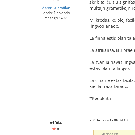
skribita, ĉu tiu signif
Montri la profilon
multajn gramatikajn re
Lando: Finnlando
Mesaĝoj: 407
Mi kredas, ke plej faci
lingvoplanado.
La finna estis planita 
La afrikansa, kiu prae 
La svahila havas lingva
estas planita lingvo.
La ĉina ne estas facil
kiel la fraza farado.
*Redaktita
2013-majo-05 08:34:03
x1004
0
MarlonX19: