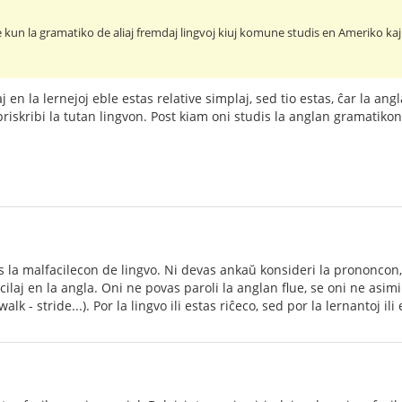
un la gramatiko de aliaj fremdaj lingvoj kiuj komune studis en Ameriko kaj 
j en la lernejoj eble estas relative simplaj, sed tio estas, ĉar la ang
iskribi la tutan lingvon. Post kiam oni studis la anglan gramatikon,
s la malfacilecon de lingvo. Ni devas ankaŭ konsideri la prononcon,
cilaj en la angla. Oni ne povas paroli la anglan flue, se oni ne asimi
walk - stride...). Por la lingvo ili estas riĉeco, sed por la lernantoj ili