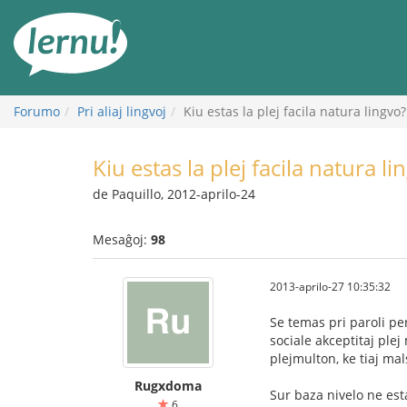
Al
la
enhavo
Forumo
Pri aliaj lingvoj
Kiu estas la plej facila natura lingvo?
Kiu estas la plej facila natura li
de Paquillo, 2012-aprilo-24
Mesaĝoj:
98
2013-aprilo-27 10:35:32
Se temas pri paroli per
sociale akceptitaj plej
plejmulton, ke tiaj mals
Rugxdoma
Sur baza nivelo ne esta
6