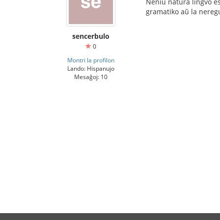
Neniu natura lingvo est
gramatiko aŭ la neregu
sencerbulo
0
Montri la profilon
Lando: Hispanujo
Mesaĝoj: 10