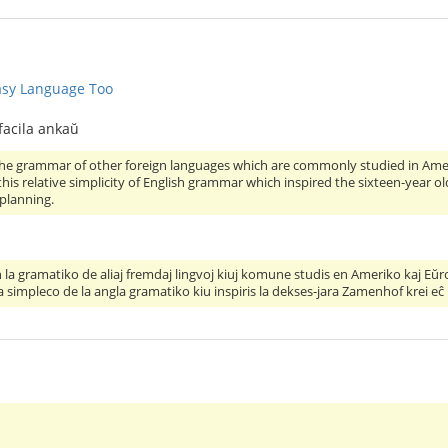
asy Language Too
 facila ankaŭ
he grammar of other foreign languages which are commonly studied in Ameri
s this relative simplicity of English grammar which inspired the sixteen-yea
planning.
 gramatiko de aliaj fremdaj lingvoj kiuj komune studis en Ameriko kaj Eŭrop
va simpleco de la angla gramatiko kiu inspiris la dekses-jara Zamenhof krei eĉ p