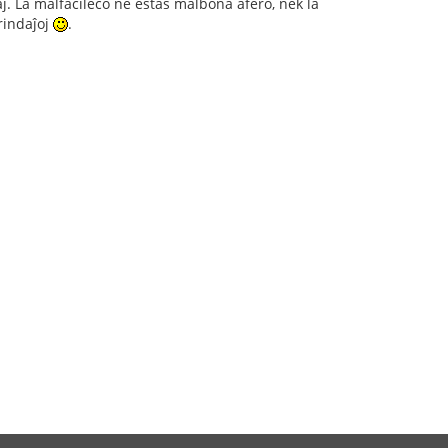
aj. La malfacileco ne estas malbona afero, nek la
irindaĵoj
.