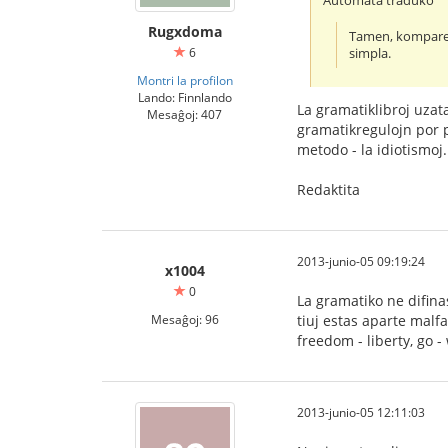
Aŭtomata traduko
Rugxdoma
Tamen, kompare k
6
simpla.
Montri la profilon
Lando: Finnlando
La gramatiklibroj uzata
Mesaĝoj: 407
gramatikregulojn por pr
metodo - la idiotismoj.
Redaktita
2013-junio-05 09:19:24
x1004
0
La gramatiko ne difina
Mesaĝoj: 96
tiuj estas aparte malfa
freedom - liberty, go - 
2013-junio-05 12:11:03