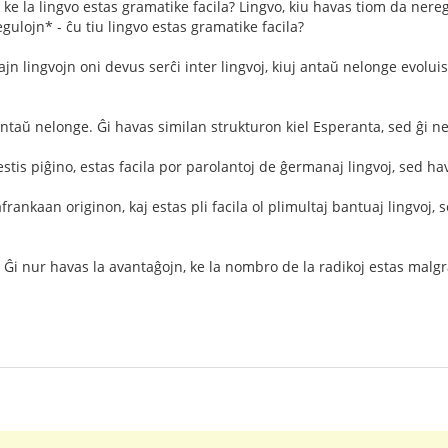
as ke la lingvo estas gramatike facila? Lingvo, kiu havas tiom da ner
gulojn* - ĉu tiu lingvo estas gramatike facila?
lajn lingvojn oni devus serĉi inter lingvoj, kiuj antaŭ nelonge evoluis
antaŭ nelonge. Ĝi havas similan strukturon kiel Esperanta, sed ĝi ne 
estis piĝino, estas facila por parolantoj de ĝermanaj lingvoj, sed hav
frankaan originon, kaj estas pli facila ol plimultaj bantuaj lingvoj, s
a. Ĝi nur havas la avantaĝojn, ke la nombro de la radikoj estas malg