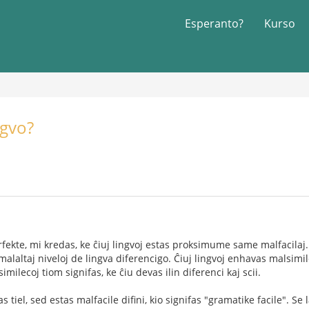
Esperanto?
Kurso
ngvo?
fekte, mi kredas, ke ĉiuj lingvoj estas proksimume same malfacilaj. 
 malaltaj niveloj de lingva diferencigo. Ĉiuj lingvoj enhavas malsimi
imilecoj tiom signifas, ke ĉiu devas ilin diferenci kaj scii.
s tiel, sed estas malfacile difini, kio signifas "gramatike facile". S