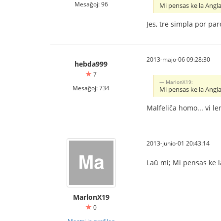
Mesaĝoj: 96
Mi pensas ke la Angla 
Jes, tre simpla por paro
2013-majo-06 09:28:30
hebda999
7
MarlonX19:
Mesaĝoj: 734
Mi pensas ke la Angla 
Malfeliĉa homo... vi ler
2013-junio-01 20:43:14
Laŭ mi; Mi pensas ke la
MarlonX19
0
Montri la profilon