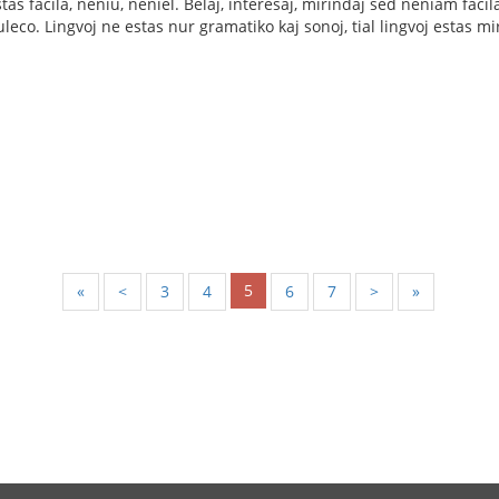
as facila, neniu, neniel. Belaj, interesaj, mirindaj sed neniam facil
leco. Lingvoj ne estas nur gramatiko kaj sonoj, tial lingvoj estas m
5
«
<
3
4
6
7
>
»