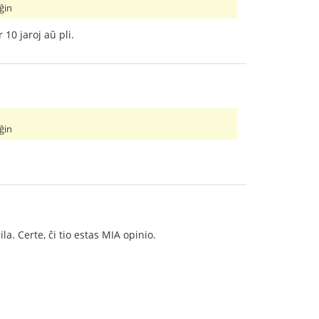
 ĝin
 10 jaroj aŭ pli.
 ĝin
la. Certe, ĉi tio estas MIA opinio.