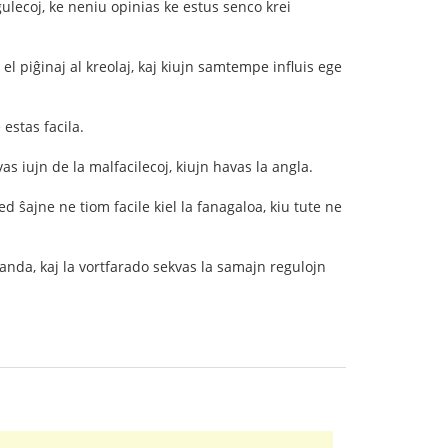
egulecoj, ke neniu opinias ke estus senco krei
 el piĝinaj al kreolaj, kaj kiujn samtempe influis ege
estas facila.
as iujn de la malfacilecoj, kiujn havas la angla.
ed ŝajne ne tiom facile kiel la fanagaloa, kiu tute ne
randa, kaj la vortfarado sekvas la samajn regulojn