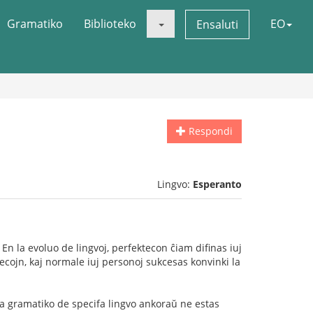
Gramatiko
Biblioteko
EO
Ensaluti
Respondi
Lingvo:
Esperanto
En la evoluo de lingvoj, perfektecon ĉiam difinas iuj
lecojn, kaj normale iuj personoj sukcesas konvinki la
e la gramatiko de specifa lingvo ankoraŭ ne estas