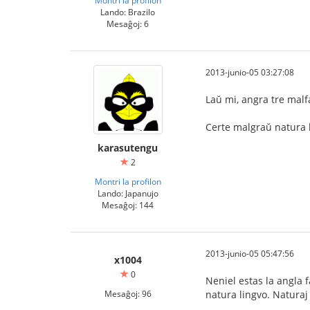
Lando: Brazilo
Mesaĝoj: 6
2013-junio-05 03:27:08
Laŭ mi, angra tre malf
Certe malgraŭ natura li
karasutengu
2
Montri la profilon
Lando: Japanujo
Mesaĝoj: 144
2013-junio-05 05:47:56
x1004
0
Neniel estas la angla f
Mesaĝoj: 96
natura lingvo. Naturaj 