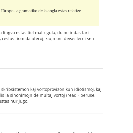
Eŭropo, la gramatiko de la angla estas relative
la lingvo estas tiel malregula, do ne indas fari
 restas tiom da aferoj, kiujn oni devas lerni sen
 skribsistemon kaj vortoprovizon kun idiotismoj, kaj
lis la sinonimojn de multaj vortoj (read - peruse,
 estas nur jugo.