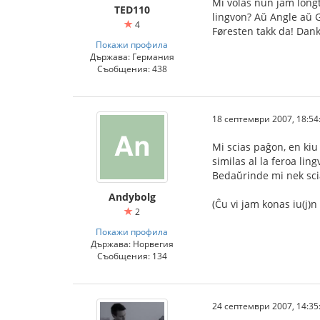
Mi volas nun jam longt
TED110
lingvon? Aŭ Angle aŭ 
4
Føresten takk da! Dan
Покажи профила
Държава: Германия
Съобщения: 438
18 септември 2007, 18:54
Mi scias paĝon, en kiu 
similas al la feroa ling
Bedaŭrinde mi nek scia
Andybolg
(Ĉu vi jam konas iu(j)n
2
Покажи профила
Държава: Норвегия
Съобщения: 134
24 септември 2007, 14:35