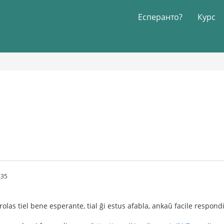
Есперанто?
Курс
:35
las tiel bene esperante, tial ĝi estus afabla, ankaŭ facile respondi