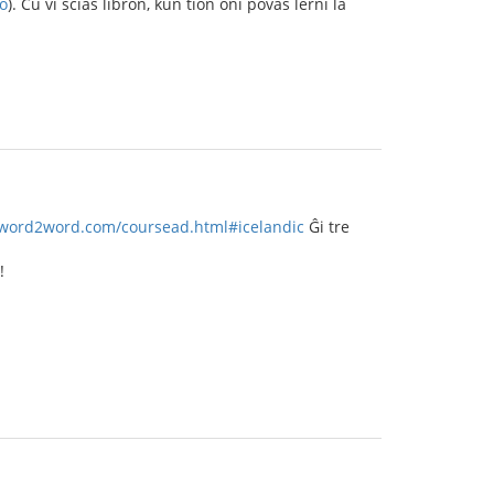
vo
). Ĉu vi scias libron, kun tion oni povas lerni la
.word2word.com/coursead.html#icelandic
Ĝi tre
!