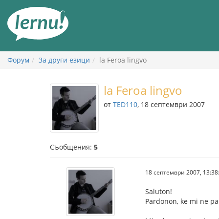
Към
съдържанието
Форум
За други езици
la Feroa lingvo
la Feroa lingvo
от
TED110
, 18 септември 2007
Съобщения:
5
18 септември 2007, 13:38
Saluton!
Pardonon, ke mi ne paro