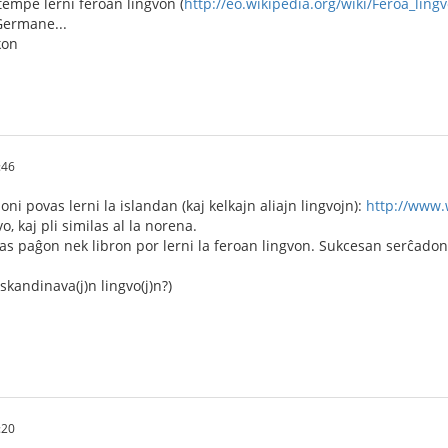
empe lerni feroan lingvon (
http://eo.wikipedia.org/wiki/Feroa_ling
Germane...
kon
:46
oni povas lerni la islandan (kaj kelkajn aliajn lingvojn):
http://www
vo, kaj pli similas al la norena.
s paĝon nek libron por lerni la feroan lingvon. Sukcesan serĉadon
 skandinava(j)n lingvo(j)n?)
:20