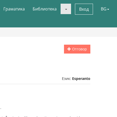
Граматика
Библиотека
BG
Вход
Отговор
Език:
Esperanto
.