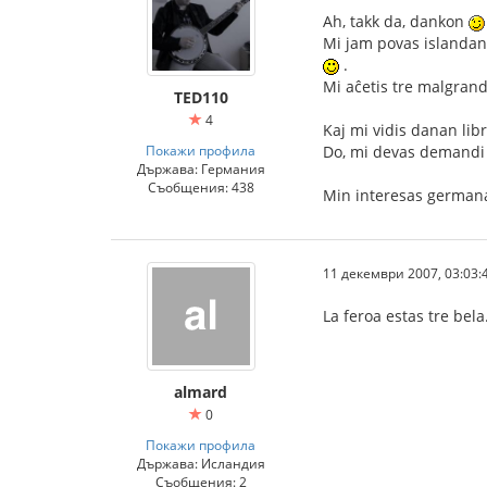
Ah, takk da, dankon
Mi jam povas islandan k
.
Mi aĉetis tre malgrand
TED110
4
Kaj mi vidis danan lib
Покажи профила
Do, mi devas demandi
Държава: Германия
Съобщения: 438
Min interesas germanaj
11 декември 2007, 03:03:
La feroa estas tre bel
almard
0
Покажи профила
Държава: Исландия
Съобщения: 2