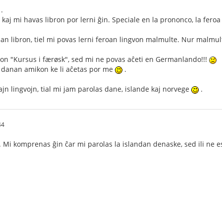
.
aj mi havas libron por lerni ĝin. Speciale en la prononco, la feroa l
an libron, tiel mi povas lerni feroan lingvon malmulte. Nur malmult
ron "Kursus i færøsk", sed mi ne povas aĉeti en Germanlando!!!
 danan amikon ke li aĉetas por me
.
n lingvojn, tial mi jam parolas dane, islande kaj norvege
.
44
a. Mi komprenas ĝin ĉar mi parolas la islandan denaske, sed ili ne e