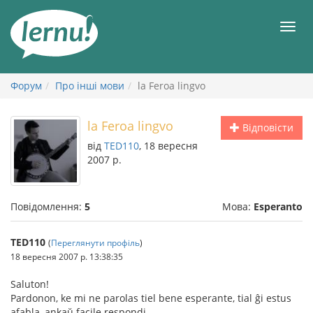
До
змісту
Мен
Форум
Про інші мови
la Feroa lingvo
la Feroa lingvo
Відповісти
від
TED110
, 18 вересня
2007 р.
Повідомлення:
5
Мова:
Esperanto
TED110
(
Переглянути профіль
)
18 вересня 2007 р. 13:38:35
Saluton!
Pardonon, ke mi ne parolas tiel bene esperante, tial ĝi estus
afabla, ankaŭ facile respondi.