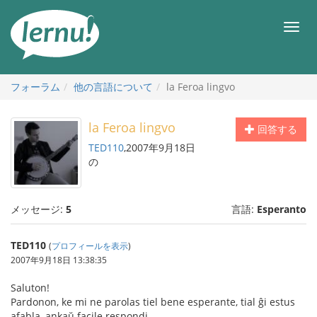
目
次
メ
へ
ニ
ュ
ー
フォーラム
他の言語について
la Feroa lingvo
la Feroa lingvo
回答する
TED110
,2007年9月18日
の
メッセージ:
5
言語:
Esperanto
TED110
(
プロフィールを表示
)
2007年9月18日 13:38:35
Saluton!
Pardonon, ke mi ne parolas tiel bene esperante, tial ĝi estus
afabla, ankaŭ facile respondi.