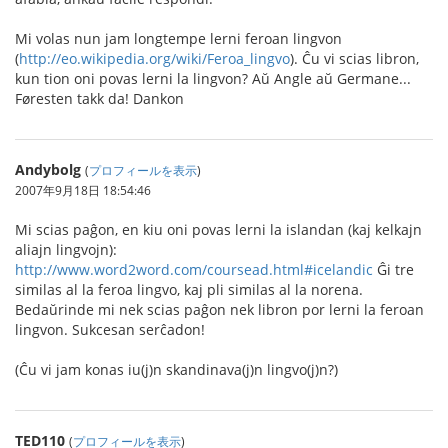
Mi volas nun jam longtempe lerni feroan lingvon
(
http://eo.wikipedia.org/wiki/Feroa_lingvo
). Ĉu vi scias libron,
kun tion oni povas lerni la lingvon? Aŭ Angle aŭ Germane...
Føresten takk da! Dankon
Andybolg
(
プロフィールを表示
)
2007年9月18日 18:54:46
Mi scias paĝon, en kiu oni povas lerni la islandan (kaj kelkajn
aliajn lingvojn):
http://www.word2word.com/coursead.html#icelandic
Ĝi tre
similas al la feroa lingvo, kaj pli similas al la norena.
Bedaŭrinde mi nek scias paĝon nek libron por lerni la feroan
lingvon. Sukcesan serĉadon!
(Ĉu vi jam konas iu(j)n skandinava(j)n lingvo(j)n?)
TED110
(
プロフィールを表示
)