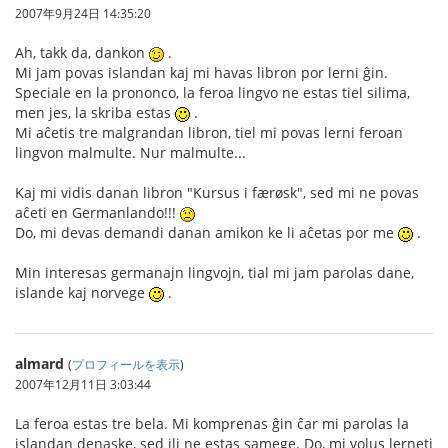
2007年9月24日 14:35:20
Ah, takk da, dankon
.
Mi jam povas islandan kaj mi havas libron por lerni ĝin.
Speciale en la prononco, la feroa lingvo ne estas tiel silima,
men jes, la skriba estas
.
Mi aĉetis tre malgrandan libron, tiel mi povas lerni feroan
lingvon malmulte. Nur malmulte...
Kaj mi vidis danan libron "Kursus i færøsk", sed mi ne povas
aĉeti en Germanlando!!!
Do, mi devas demandi danan amikon ke li aĉetas por me
.
Min interesas germanajn lingvojn, tial mi jam parolas dane,
islande kaj norvege
.
almard
(
プロフィールを表示
)
2007年12月11日 3:03:44
La feroa estas tre bela. Mi komprenas ĝin ĉar mi parolas la
islandan denaske, sed ili ne estas samege. Do, mi volus lerneti