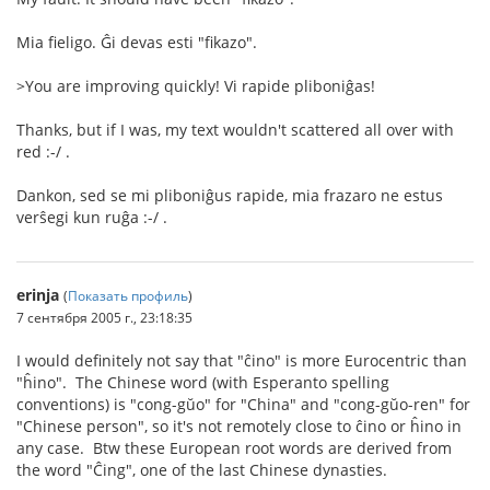
Mia fieligo. Ĝi devas esti "fikazo".
>You are improving quickly! Vi rapide pliboniĝas!
Thanks, but if I was, my text wouldn't scattered all over with
red :-/ .
Dankon, sed se mi pliboniĝus rapide, mia frazaro ne estus
verŝegi kun ruĝa :-/ .
erinja
(
Показать профиль
)
7 сентября 2005 г., 23:18:35
I would definitely not say that "ĉino" is more Eurocentric than
"ĥino". The Chinese word (with Esperanto spelling
conventions) is "cong-gŭo" for "China" and "cong-gŭo-ren" for
"Chinese person", so it's not remotely close to ĉino or ĥino in
any case. Btw these European root words are derived from
the word "Ĉing", one of the last Chinese dynasties.