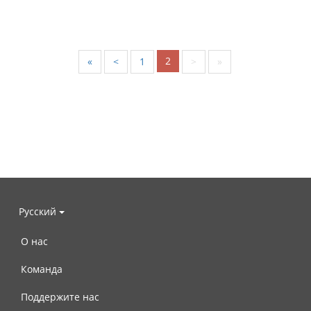
2
«
<
1
>
»
Русский
О нас
Команда
Поддержите нас