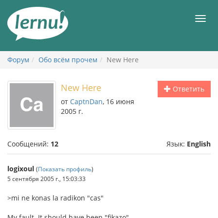
К
содержанию
Мен
Форум
Обо всём прочем
New Here
New Here
Ответить
от
CaptnDan
, 16 июня
2005 г.
Сообщений:
12
Язык:
English
logixoul
(
Показать профиль
)
5 сентября 2005 г., 15:03:33
>mi ne konas la radikon "cas"
My fault. It should have been "fikazo".