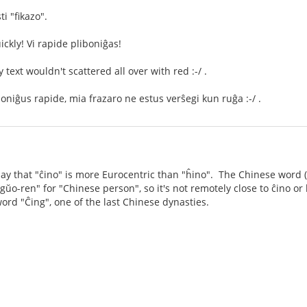
ti "fikazo".
ckly! Vi rapide pliboniĝas!
 text wouldn't scattered all over with red :-/ .
oniĝus rapide, mia frazaro ne estus verŝegi kun ruĝa :-/ .
 say that "ĉino" is more Eurocentric than "ĥino". The Chinese word 
gŭo-ren" for "Chinese person", so it's not remotely close to ĉino 
ord "Ĉing", one of the last Chinese dynasties.