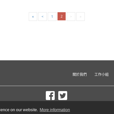
2
«
<
1
>
»
關於我們
工作小組
© 2002-2026 lernu.net |
Impressum
rience on our website.
More information