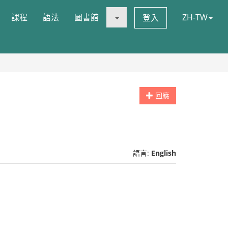
課程
語法
圖書館
ZH-TW
登入
回應
語言:
English