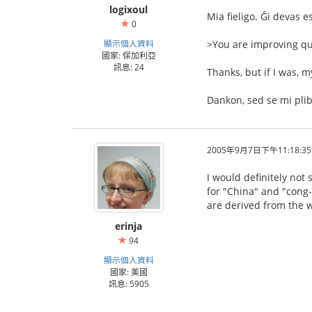
logixoul
Mia fieligo. Ĝi devas es
0
顯示個人資料
>You are improving qui
國家: 保加利亞
訊息: 24
Thanks, but if I was, my
Dankon, sed se mi plib
2005年9月7日下午11:18:35
I would definitely not
for "China" and "cong-
are derived from the w
erinja
94
顯示個人資料
國家: 美國
訊息: 5905