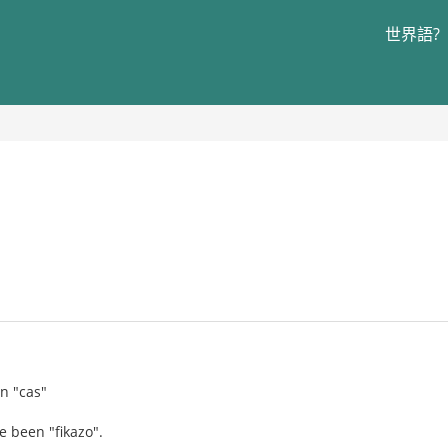
世界語?
n "cas"
e been "fikazo".