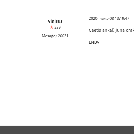
2020-marto-08 13:19:47
Vinisus
239
Ĉeetis ankaŭ juna orak
Mesaĝoj: 20031
LNBV