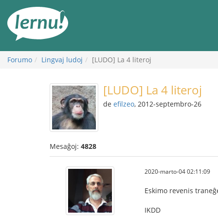
Al
la
enhavo
Forumo
Lingvaj ludoj
[LUDO] La 4 literoj
[LUDO] La 4 literoj
de
efilzeo
, 2012-septembro-26
Mesaĝoj:
4828
2020-marto-04 02:11:09
Eskimo revenis traneĝ
IKDD