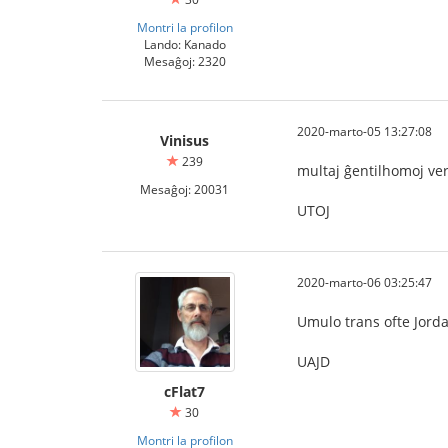
Montri la profilon
Lando: Kanado
Mesaĝoj: 2320
2020-marto-05 13:27:08
Vinisus
239
multaj ĝentilhomoj ve
Mesaĝoj: 20031
UTOJ
2020-marto-06 03:25:47
Umulo trans ofte Jord
UAJD
cFlat7
30
Montri la profilon