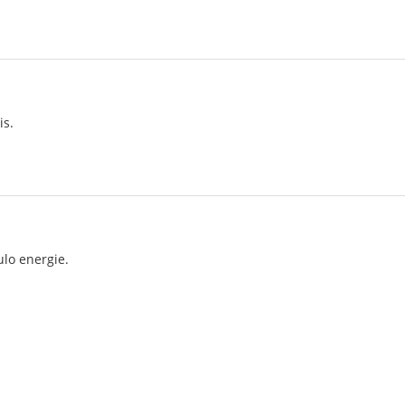
is.
lo energie.