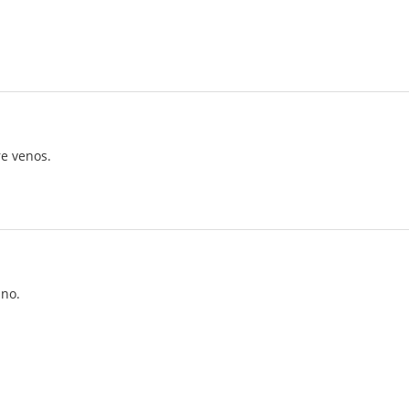
re venos.
ano.