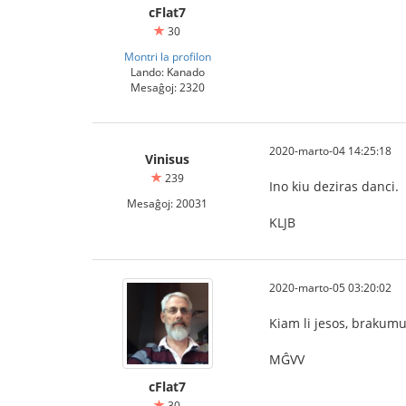
cFlat7
30
Montri la profilon
Lando: Kanado
Mesaĝoj: 2320
2020-marto-04 14:25:18
Vinisus
239
Ino kiu deziras danci.
Mesaĝoj: 20031
KLJB
2020-marto-05 03:20:02
Kiam li jesos, brakumu
MĜVV
cFlat7
30