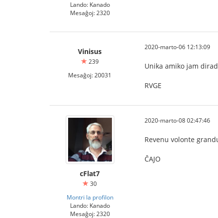
Lando: Kanado
Mesaĝoj: 2320
2020-marto-06 12:13:09
Vinisus
239
Unika amiko jam dirad
Mesaĝoj: 20031
RVGE
2020-marto-08 02:47:46
Revenu volonte grandu
ĈAJO
cFlat7
30
Montri la profilon
Lando: Kanado
Mesaĝoj: 2320