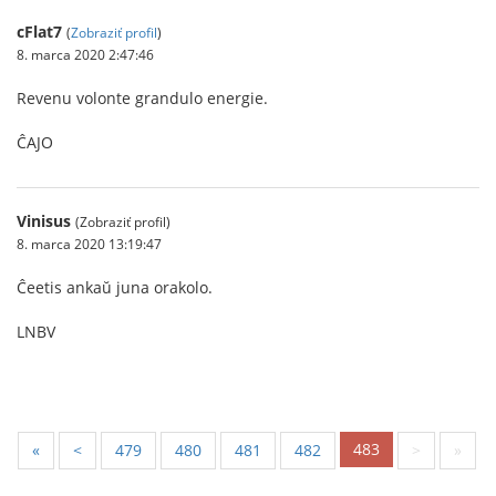
cFlat7
(
Zobraziť profil
)
8. marca 2020 2:47:46
Revenu volonte grandulo energie.
ĈAJO
Vinisus
(Zobraziť profil)
8. marca 2020 13:19:47
Ĉeetis ankaŭ juna orakolo.
LNBV
483
«
<
479
480
481
482
>
»