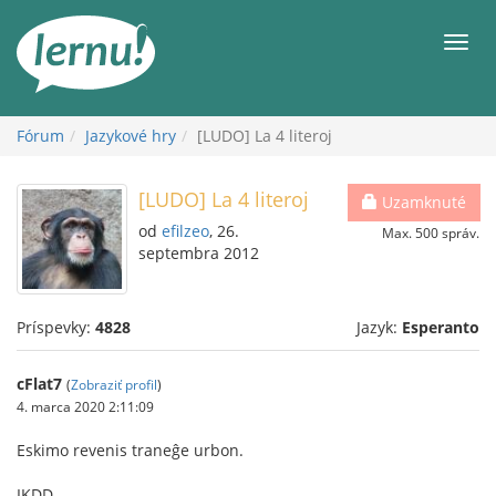
Späť
na
Men
obsah
Fórum
Jazykové hry
[LUDO] La 4 literoj
[LUDO] La 4 literoj
Uzamknuté
od
efilzeo
, 26.
Max. 500 správ.
septembra 2012
Príspevky:
4828
Jazyk:
Esperanto
cFlat7
(
Zobraziť profil
)
4. marca 2020 2:11:09
Eskimo revenis traneĝe urbon.
IKDD