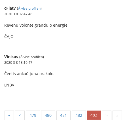
cFlat7
(
Å vise profilen
)
2020 3 8 02:47:46
Revenu volonte grandulo energie.
ĈAJO
Vinisus
(Å vise profilen)
2020 3 8 13:19:47
Ĉeetis ankaŭ juna orakolo.
LNBV
483
«
<
479
480
481
482
>
»