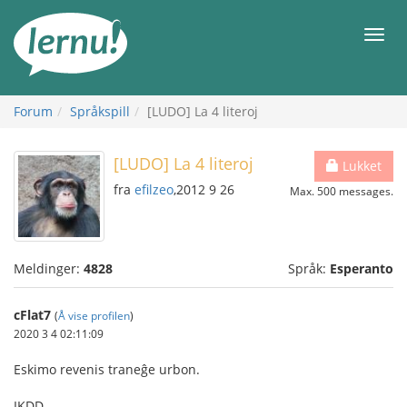
Til
innholdet
Meny
Forum
Språkspill
[LUDO] La 4 literoj
[LUDO] La 4 literoj
Lukket
fra
efilzeo
,2012 9 26
Max. 500 messages.
Meldinger:
4828
Språk:
Esperanto
cFlat7
(
Å vise profilen
)
2020 3 4 02:11:09
Eskimo revenis traneĝe urbon.
IKDD