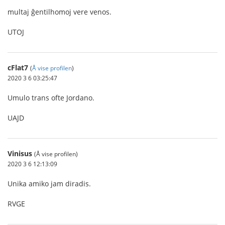
multaj ĝentilhomoj vere venos.
UTOJ
cFlat7
(
Å vise profilen
)
2020 3 6 03:25:47
Umulo trans ofte Jordano.
UAJD
Vinisus
(Å vise profilen)
2020 3 6 12:13:09
Unika amiko jam diradis.
RVGE