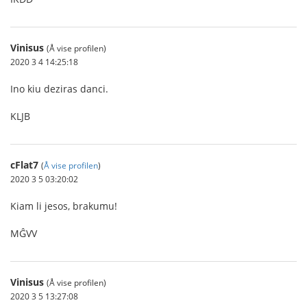
Vinisus
(Å vise profilen)
2020 3 4 14:25:18
Ino kiu deziras danci.
KLJB
cFlat7
(
Å vise profilen
)
2020 3 5 03:20:02
Kiam li jesos, brakumu!
MĜVV
Vinisus
(Å vise profilen)
2020 3 5 13:27:08