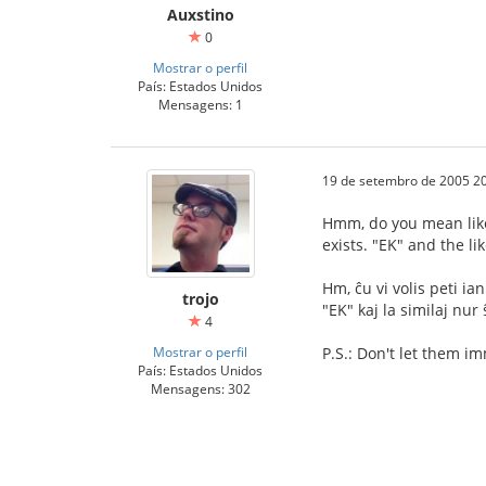
Auxstino
0
Mostrar o perfil
País: Estados Unidos
Mensagens: 1
19 de setembro de 2005 20
Hmm, do you mean like 
exists. "EK" and the l
Hm, ĉu vi volis peti ia
trojo
"EK" kaj la similaj nur 
4
Mostrar o perfil
P.S.: Don't let them i
País: Estados Unidos
Mensagens: 302