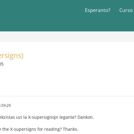
Esperanto?
Curso
rsigns)
05
:59:29
kzistas uzi la X-supersignojn legante? Dankon.
e the X-supersigns for reading? Thanks.