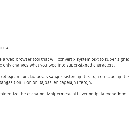
:00:45
a web-browser tool that will convert x-system text to super-signed 
ike only changes what you type into super-signed characters.
n retlegilan ilon, kiu povas ŝanĝi x-sistemajn tekstojn en ĉapelajn te
ŝanĝas tion, kion oni tajpas, en ĉapelajn literojn.
mminentize the eschaton. Malpermesu al ili venontigi la mondfinon.