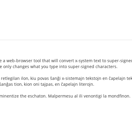
a web-browser tool that will convert x-system text to super-signed 
ike only changes what you type into super-signed characters.
n retlegilan ilon, kiu povas ŝanĝi x-sistemajn tekstojn en ĉapelajn te
ŝanĝas tion, kion oni tajpas, en ĉapelajn literojn.
mminentize the eschaton. Malpermesu al ili venontigi la mondfinon.