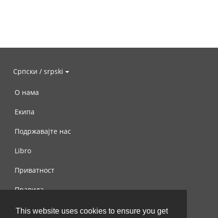
Српски / srpski
О нама
Екипа
Подржавајте нас
Libro
Приватност
Правила
Контактирајте нас
This website uses cookies to ensure you get