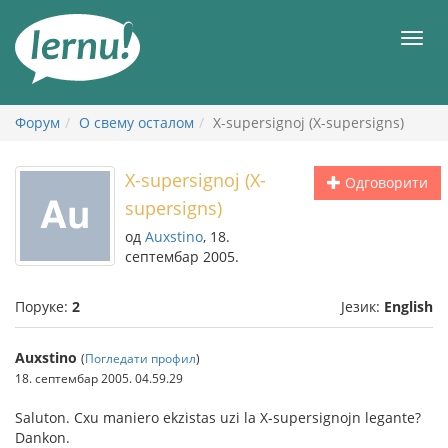
У
садржају
Мен
Форум
О свему осталом
X-supersignoj (X-supersigns)
X-supersignoj (X-
Одговорити
supersigns)
од
Auxstino
, 18.
септембар 2005.
Поруке:
2
Језик:
English
Auxstino
(
Погледати профил
)
18. септембар 2005. 04.59.29
Saluton. Cxu maniero ekzistas uzi la X-supersignojn legante?
Dankon.