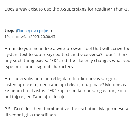
Does a way exist to use the X-supersigns for reading? Thanks.
trojo
(
Погледати профил
)
19. септембар 2005. 20.00.45
Hmm, do you mean like a web-browser tool that will convert x-
system text to super-signed text, and vice versa? I don't think
any such thing exists. "EK" and the like only changes what you
type into super-signed characters.
Hm, ĉu vi volis peti ian retlegilan ilon, kiu povas ŝanĝi x-
sistemajn tekstojn en ĉapelajn tekstojn, kaj male? Mi pensas,
ke nenio tia ekzistas. "EK" kaj la similaj nur ŝanĝas tion, kion
oni tajpas, en ĉapelajn literojn.
P.S.: Don't let them imminentize the eschaton. Malpermesu al
ili venontigi la mondfinon.