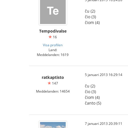
ĉu (2)
ĉio (3)
ĉiom (4)
Tempodivalse
16
Visa profilen
Land:
Meddelanden: 1619
5 januari 2013 16:29:14
ratkaptisto
147
ĉu (2)
Meddelanden: 14654
ĉio (3)
ĉiom (4)
ĉanto (5)
7 januari 2013 20:39:11