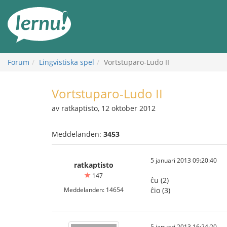
Till
sidans
innehåll
Forum
Lingvistiska spel
Vortstuparo-Ludo II
Vortstuparo-Ludo II
av ratkaptisto, 12 oktober 2012
Meddelanden:
3453
5 januari 2013 09:20:40
ratkaptisto
147
ĉu (2)
Meddelanden: 14654
ĉio (3)
5 januari 2013 16:24:20