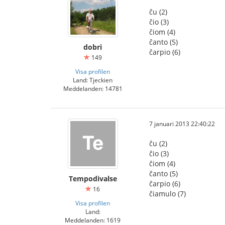
ĉu (2)
ĉio (3)
ĉiom (4)
ĉanto (5)
dobri
ĉarpio (6)
149
Visa profilen
Land: Tjeckien
Meddelanden: 14781
7 januari 2013 22:40:22
ĉu (2)
ĉio (3)
ĉiom (4)
ĉanto (5)
Tempodivalse
ĉarpio (6)
16
ĉiamulo (7)
Visa profilen
Land:
Meddelanden: 1619