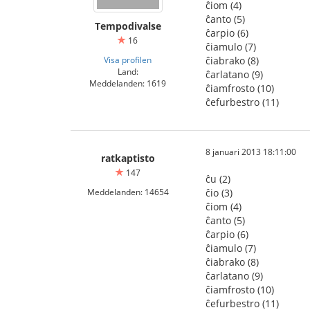
ĉiom (4)
ĉanto (5)
Tempodivalse
ĉarpio (6)
16
ĉiamulo (7)
Visa profilen
ĉiabrako (8)
Land:
ĉarlatano (9)
Meddelanden: 1619
ĉiamfrosto (10)
ĉefurbestro (11)
8 januari 2013 18:11:00
ratkaptisto
147
ĉu (2)
Meddelanden: 14654
ĉio (3)
ĉiom (4)
ĉanto (5)
ĉarpio (6)
ĉiamulo (7)
ĉiabrako (8)
ĉarlatano (9)
ĉiamfrosto (10)
ĉefurbestro (11)