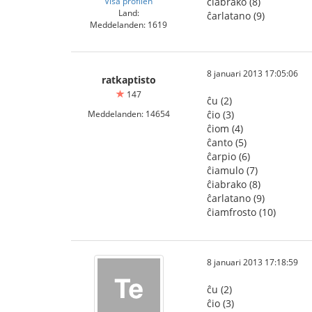
Visa profilen
ĉiabrako (8)
Land:
ĉarlatano (9)
Meddelanden: 1619
8 januari 2013 17:05:06
ratkaptisto
147
ĉu (2)
Meddelanden: 14654
ĉio (3)
ĉiom (4)
ĉanto (5)
ĉarpio (6)
ĉiamulo (7)
ĉiabrako (8)
ĉarlatano (9)
ĉiamfrosto (10)
8 januari 2013 17:18:59
ĉu (2)
ĉio (3)