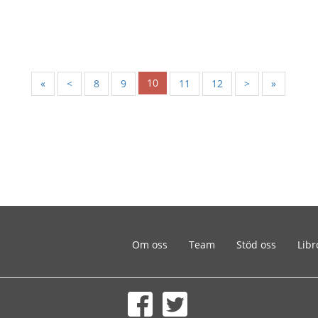
10
«
<
8
9
11
12
>
»
Om oss
Team
Stöd oss
Libr