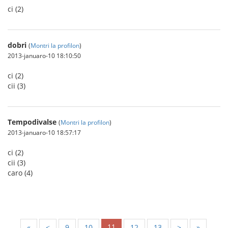
ci (2)
dobri
(
Montri la profilon
)
2013-januaro-10 18:10:50
ci (2)
cii (3)
Tempodivalse
(
Montri la profilon
)
2013-januaro-10 18:57:17
ci (2)
cii (3)
caro (4)
11
«
<
9
10
12
13
>
»