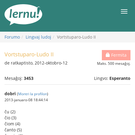
Al
la
Men
enhavo
Forumo
Lingvaj ludoj
Vortstuparo-Ludo II
Vortstuparo-Ludo II
Fermita
de ratkaptisto, 2012-oktobro-12
Maks. 500 mesaĝoj.
Mesaĝoj:
3453
Lingvo:
Esperanto
dobri
(
Montri la profilon
)
2013-januaro-08 18:44:14
ĉu (2)
ĉio (3)
ĉiom (4)
ĉanto (5)