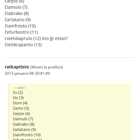
ĉarpio (6)
ĉiamulo (7)
ĉiabrako (8)
ĉarlatano (9)
ĉiamfrosto (10)
ĉefurbestro (11)
cxielskaprulo (12) Kio ĝi estas?
ĉielskrapanto (13)
ratkaptisto
(Montri la profilon)
2013-januaro-08 20:41:49
dobri:
ĉu (2)
ĉio (3)
ĉiom (4)
ĉanto (5)
ĉarpio (6)
ĉiamulo (7)
ĉiabrako (8)
ĉarlatano (9)
ĉiamfrosto (10)