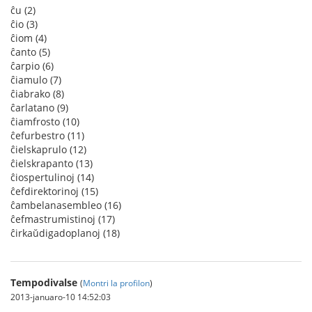
ĉu (2)
ĉio (3)
ĉiom (4)
ĉanto (5)
ĉarpio (6)
ĉiamulo (7)
ĉiabrako (8)
ĉarlatano (9)
ĉiamfrosto (10)
ĉefurbestro (11)
ĉielskaprulo (12)
ĉielskrapanto (13)
ĉiospertulinoj (14)
ĉefdirektorinoj (15)
ĉambelanasembleo (16)
ĉefmastrumistinoj (17)
ĉirkaŭdigadoplanoj (18)
Tempodivalse
(
Montri la profilon
)
2013-januaro-10 14:52:03