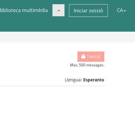
Biblioteca multimèdia
CA
Iniciar sessió
Tancat
Max. 500 messages.
Llengua:
Esperanto