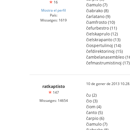
16
ĉiamulo (7)
Mostra el perfil
ĉiabrako (8)
País:
ĉarlatano (9)
Missatges: 1619
ĉiamfrosto (10)
ĉefurbestro (11)
ĉielskaprulo (12)
ĉielskrapanto (13)
ĉiospertulinoj (14)
ĉefdirektorinoj (15)
ĉambelanasembleo (1
ĉefmastrumistinoj (17)
10 de gener de 2013 10.28
ratkaptisto
147
ĉu (2)
Missatges: 14654
ĉio (3)
ĉiom (4)
ĉanto (5)
ĉarpio (6)
ĉiamulo (7)
ĉiabrako (8)