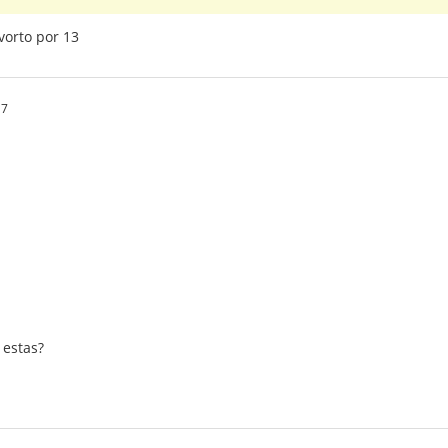
 vorto por 13
17
 estas?