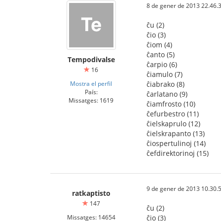
8 de gener de 2013 22.46.
ĉu (2)
ĉio (3)
ĉiom (4)
ĉanto (5)
Tempodivalse
ĉarpio (6)
16
ĉiamulo (7)
Mostra el perfil
ĉiabrako (8)
País:
ĉarlatano (9)
Missatges: 1619
ĉiamfrosto (10)
ĉefurbestro (11)
ĉielskaprulo (12)
ĉielskrapanto (13)
ĉiospertulinoj (14)
ĉefdirektorinoj (15)
9 de gener de 2013 10.30.
ratkaptisto
147
ĉu (2)
Missatges: 14654
ĉio (3)