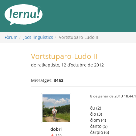
Al
contingut
Fòrum
Jocs lingüístics
Vortstuparo-Ludo II
Vortstuparo-Ludo II
de ratkaptisto, 12 d’octubre de 2012
Missatges:
3453
8 de gener de 2013 18.44.
ĉu (2)
ĉio (3)
ĉiom (4)
ĉanto (5)
dobri
ĉarpio (6)
149