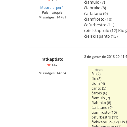
ĉiamulo (7)
Mostra el perfil
ĉiabrako (8)
País: Txèquia
ĉarlatano (9)
Missatges: 14781
ĉiamfrosto (10)
ĉefurbestro (11)
cxielskaprulo (12) Kio 
ĉielskrapanto (13)
8 de gener de 2013 20.41.
ratkaptisto
147
dobri:
Missatges: 14654
ĉu (2)
ĉio (3)
ĉiom (4)
ĉanto (5)
ĉarpio (6)
ĉiamulo (7)
ĉiabrako (8)
ĉarlatano (9)
ĉiamfrosto (10)
ĉefurbestro (11)
ĉielskaprulo (12) Kio 
ĉielskrapanto (13)