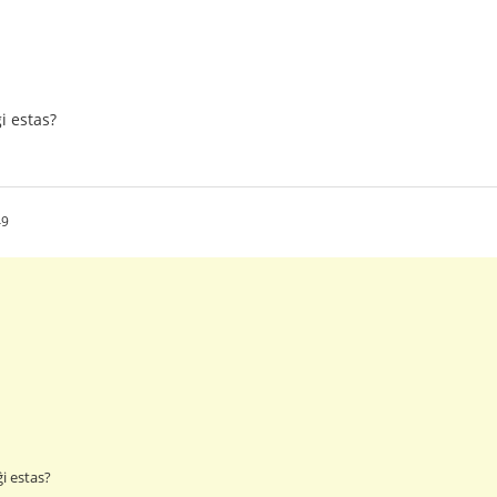
ĝi estas?
49
ĝi estas?