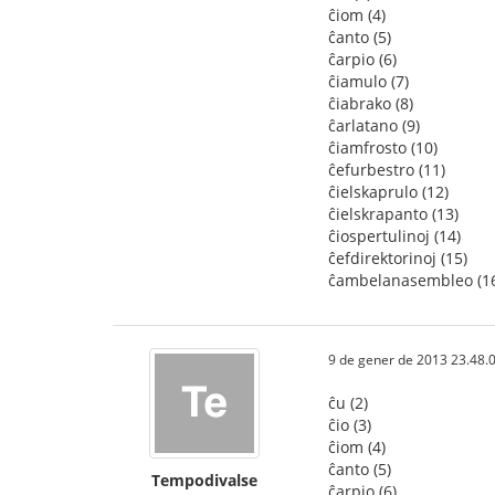
ĉiom (4)
ĉanto (5)
ĉarpio (6)
ĉiamulo (7)
ĉiabrako (8)
ĉarlatano (9)
ĉiamfrosto (10)
ĉefurbestro (11)
ĉielskaprulo (12)
ĉielskrapanto (13)
ĉiospertulinoj (14)
ĉefdirektorinoj (15)
ĉambelanasembleo (1
9 de gener de 2013 23.48.
ĉu (2)
ĉio (3)
ĉiom (4)
ĉanto (5)
Tempodivalse
ĉarpio (6)