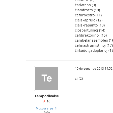
ĉarlatano (9)
ĉiamfrosto (10)
ĉefurbestro (11)
ĉielskaprulo (12)
ĉielskrapanto (13)
ĉiospertulinoj (14)
ĉefdirektorinoj (15)
ĉambelanasembleo (1
ĉefmastrumistinoj (17)
ĉirkaŭdigadoplanoj (18
10 de gener de 2013 14.52
ci (2)
Tempodivalse
16
Mostra el perfil
País: