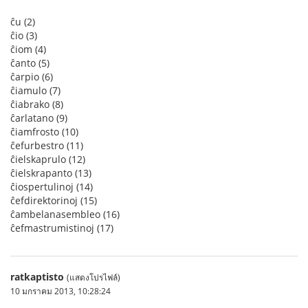
ĉu (2)
ĉio (3)
ĉiom (4)
ĉanto (5)
ĉarpio (6)
ĉiamulo (7)
ĉiabrako (8)
ĉarlatano (9)
ĉiamfrosto (10)
ĉefurbestro (11)
ĉielskaprulo (12)
ĉielskrapanto (13)
ĉiospertulinoj (14)
ĉefdirektorinoj (15)
ĉambelanasembleo (16)
ĉefmastrumistinoj (17)
ratkaptisto
(แสดงโปรไฟล์)
10 มกราคม 2013, 10:28:24