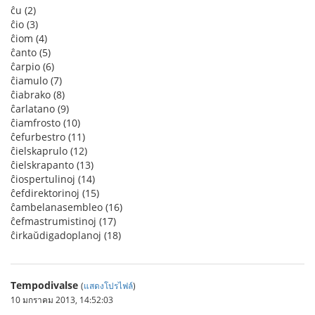
ĉu (2)
ĉio (3)
ĉiom (4)
ĉanto (5)
ĉarpio (6)
ĉiamulo (7)
ĉiabrako (8)
ĉarlatano (9)
ĉiamfrosto (10)
ĉefurbestro (11)
ĉielskaprulo (12)
ĉielskrapanto (13)
ĉiospertulinoj (14)
ĉefdirektorinoj (15)
ĉambelanasembleo (16)
ĉefmastrumistinoj (17)
ĉirkaŭdigadoplanoj (18)
Tempodivalse
(
แสดงโปรไฟล์
)
10 มกราคม 2013, 14:52:03