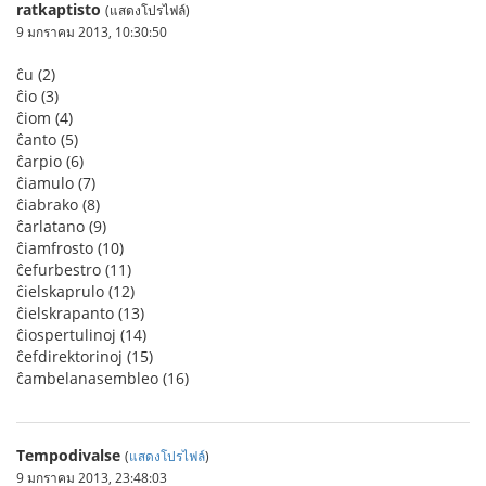
ratkaptisto
(แสดงโปรไฟล์)
9 มกราคม 2013, 10:30:50
ĉu (2)
ĉio (3)
ĉiom (4)
ĉanto (5)
ĉarpio (6)
ĉiamulo (7)
ĉiabrako (8)
ĉarlatano (9)
ĉiamfrosto (10)
ĉefurbestro (11)
ĉielskaprulo (12)
ĉielskrapanto (13)
ĉiospertulinoj (14)
ĉefdirektorinoj (15)
ĉambelanasembleo (16)
Tempodivalse
(
แสดงโปรไฟล์
)
9 มกราคม 2013, 23:48:03