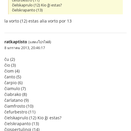
ĉefurbestro (11)
ĉielskaprulo (12) Kio ĝi estas?
ĉielskrapanto (13)
la vorto (12) estas alia vorto por 13
ratkaptisto
(แสดงโปรไฟล์)
8 มกราคม 2013, 20:46:17
ĉu (2)
ĉio (3)
ĉiom (4)
ĉanto (5)
ĉarpio (6)
ĉiamulo (7)
ĉiabrako (8)
ĉarlatano (9)
ĉiamfrosto (10)
ĉefurbestro (11)
ĉielskaprulo (12) Kio ĝi estas?
ĉielskrapanto (13)
ĉiospertulinoj (14)