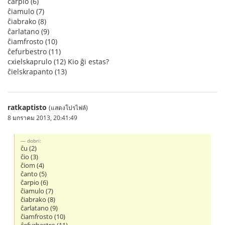
ĉarpio (6)
ĉiamulo (7)
ĉiabrako (8)
ĉarlatano (9)
ĉiamfrosto (10)
ĉefurbestro (11)
cxielskaprulo (12) Kio ĝi estas?
ĉielskrapanto (13)
ratkaptisto
(แสดงโปรไฟล์)
8 มกราคม 2013, 20:41:49
dobri:
ĉu (2)
ĉio (3)
ĉiom (4)
ĉanto (5)
ĉarpio (6)
ĉiamulo (7)
ĉiabrako (8)
ĉarlatano (9)
ĉiamfrosto (10)