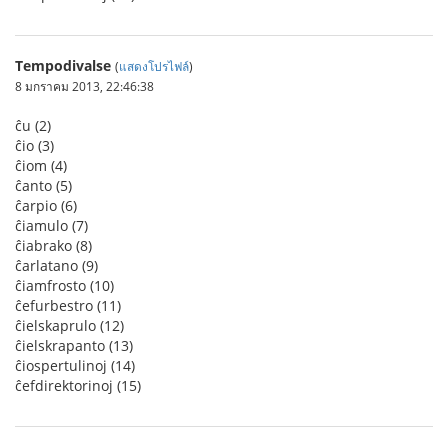
Tempodivalse
(
แสดงโปรไฟล์
)
8 มกราคม 2013, 22:46:38
ĉu (2)
ĉio (3)
ĉiom (4)
ĉanto (5)
ĉarpio (6)
ĉiamulo (7)
ĉiabrako (8)
ĉarlatano (9)
ĉiamfrosto (10)
ĉefurbestro (11)
ĉielskaprulo (12)
ĉielskrapanto (13)
ĉiospertulinoj (14)
ĉefdirektorinoj (15)