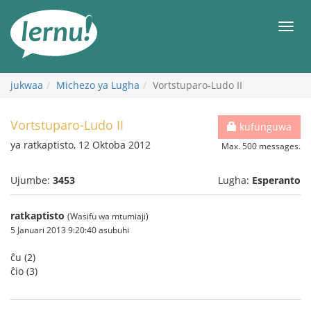
Kwa
maudhui
orod
jukwaa
Michezo ya Lugha
Vortstuparo-Ludo II
Vortstuparo-Ludo II
kufunguwa
ya ratkaptisto, 12 Oktoba 2012
Max. 500 messages.
Ujumbe:
3453
Lugha:
Esperanto
ratkaptisto
(Wasifu wa mtumiaji)
5 Januari 2013 9:20:40 asubuhi
ĉu (2)
ĉio (3)