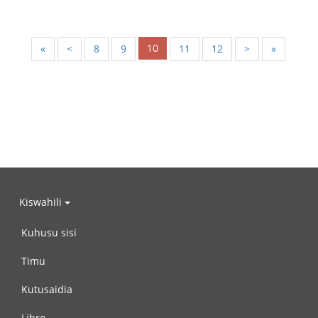
10
«
<
8
9
11
12
>
»
Kiswahili
Kuhusu sisi
Timu
Kutusaidia
Libro