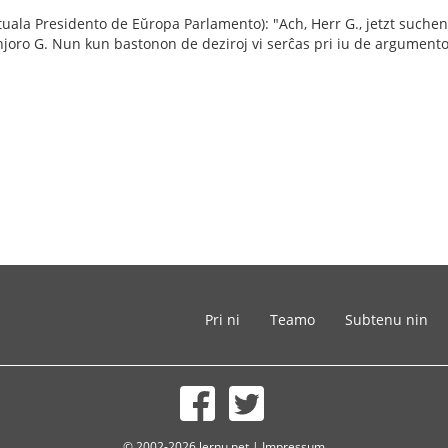
ktuala Presidento de Eŭropa Parlamento): "Ach, Herr G., jetzt suche
joro G. Nun kun bastonon de deziroj vi serĉas pri iu de argumento
Pri ni
Teamo
Subtenu nin
© 2002-2026 lernu.net |
Impressum