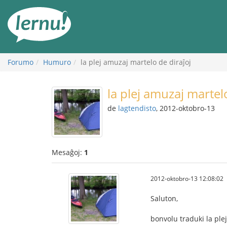
Al
la
enhavo
Forumo
Humuro
la plej amuzaj martelo de diraĵoj
la plej amuzaj martel
de
lagtendisto
, 2012-oktobro-13
Mesaĝoj:
1
2012-oktobro-13 12:08:02
Saluton,
bonvolu traduki la ple