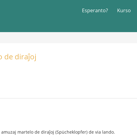
Esperanto?
Kurso
o de diraĵoj
j amuzaj martelo de diraĵoj (Spücheklopfer) de via lando.