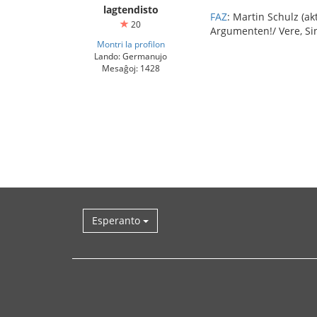
lagtendisto
FAZ
: Martin Schulz (a
20
Argumenten!/ Vere, Sin
Montri la profilon
Lando: Germanujo
Mesaĝoj: 1428
Esperanto