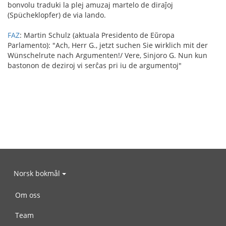
bonvolu traduki la plej amuzaj martelo de diraĵoj
(Spücheklopfer) de via lando.
FAZ
: Martin Schulz (aktuala Presidento de Eŭropa
Parlamento): "Ach, Herr G., jetzt suchen Sie wirklich mit der
Wünschelrute nach Argumenten!/ Vere, Sinjoro G. Nun kun
bastonon de deziroj vi serĉas pri iu de argumentoj"
Norsk bokmål
Om oss
Team