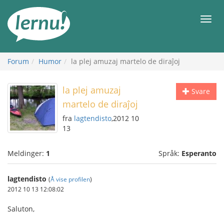
Til
innholdet
Meny
Forum
Humor
la plej amuzaj martelo de diraĵoj
la plej amuzaj
Svare
martelo de diraĵoj
fra
lagtendisto
,2012 10
13
Meldinger:
1
Språk:
Esperanto
lagtendisto
(
Å vise profilen
)
2012 10 13 12:08:02
Saluton,