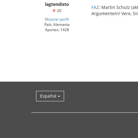
lagtendisto
FAZ
: Martin Schulz (a
20
Argumenten!/ Vere, Sin
Mostrar perfil
País: Alemania
Aportes: 1428
Español