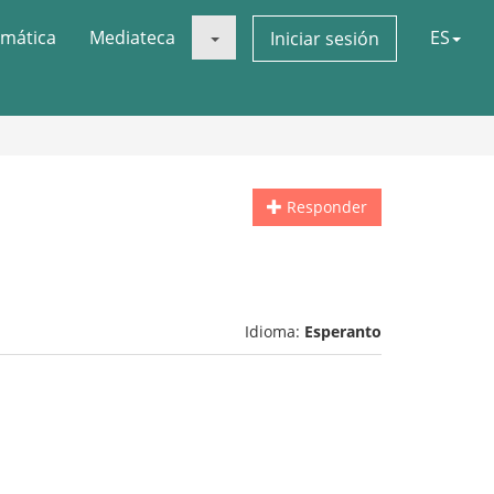
mática
Mediateca
ES
Iniciar sesión
Responder
Idioma:
Esperanto