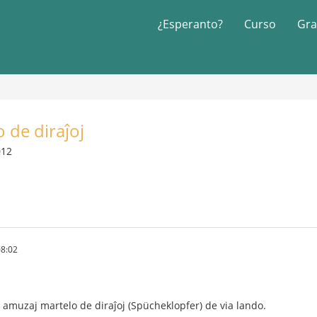
¿Esperanto?
Curso
Gra
o de diraĵoj
012
08:02
j amuzaj martelo de diraĵoj (Spücheklopfer) de via lando.