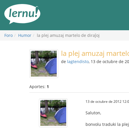
Contenido
Foro
Humor
la plej amuzaj martelo de diraĵoj
la plej amuzaj martel
de
lagtendisto
, 13 de octubre de 2
Aportes:
1
13 de octubre de 2012 12:
Saluton,
bonvolu traduki la ple