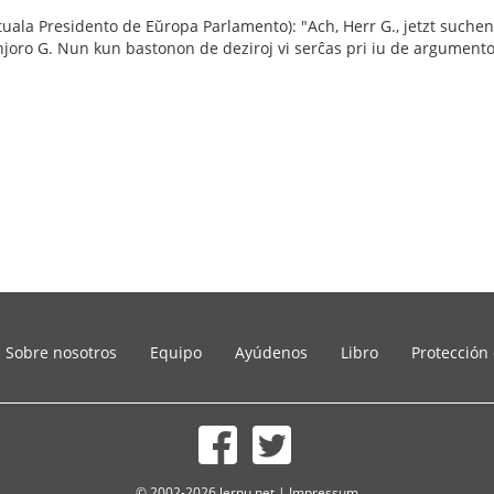
ktuala Presidento de Eŭropa Parlamento): "Ach, Herr G., jetzt suche
joro G. Nun kun bastonon de deziroj vi serĉas pri iu de argumento
Sobre nosotros
Equipo
Ayúdenos
Libro
Protección
© 2002-2026 lernu.net |
Impressum