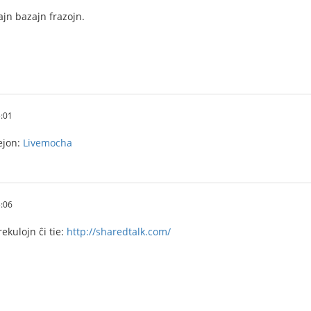
ajn bazajn frazojn.
:01
tejon:
Livemocha
:06
ekulojn ĉi tie:
http://sharedtalk.com/