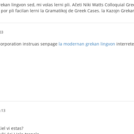
ekan lingvon sed, mi volas lerni pli. Aĉeti Niki Watts Colloquial Gr
or pli facilan lerni la Gramatikoj de Greek Cases. la Kazojn Grekan
03
Corporation instruas senpage
la modernan grekan lingvon
interrete
:13
iel vi estas?