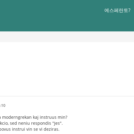
에스페란토?
:10
 la moderngrekan kaj instruus min?
kcio, sed neniu respondis "Jes".
povus instrui vin se vi deziras.