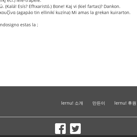
/kj éci.) Iele-trapele.
 (Kalá! Esís? Efhxaristó.) Bone! Kaj vi (kiel fartas)? Dankon.
υζίνα (agapáo tin ellinikí kuzína) Mi amas la grekan kuirarton.
ndosigno estas la ;
lernu! 소개
만든이
lernu! 후원