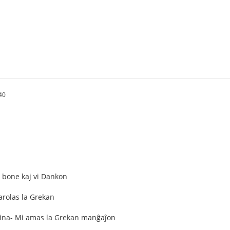
40
s
- bone kaj vi Dankon
Parolas la Grekan
usina- Mi amas la Grekan manĝaĵon