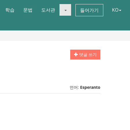
학습
문법
도서관
KO
들어가기
댓글 쓰기
언어:
Esperanto