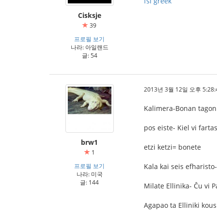
fsi greek
Cisksje
39
프로필 보기
나라: 아일랜드
글: 54
2013년 3월 12일 오후 5:28:
Kalimera-Bonan tagon
pos eiste- Kiel vi farta
brw1
etzi ketzi= bonete
1
프로필 보기
Kala kai seis efharisto
나라: 미국
글: 144
Milate Ellinika- Ĉu vi 
Agapao ta Elliniki ko