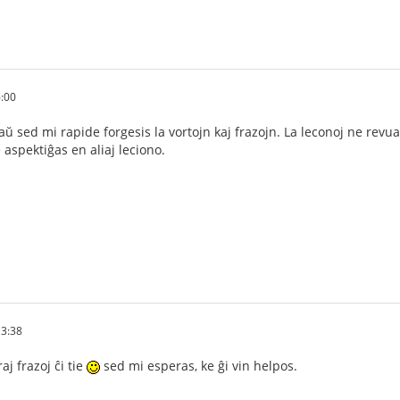
:00
ŭ sed mi rapide forgesis la vortojn kaj frazojn. La leconoj ne rev
ne aspektiĝas en aliaj leciono.
3:38
aj frazoj ĉi tie
sed mi esperas, ke ĝi vin helpos.