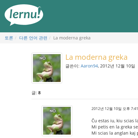
본
문
으
로
토론
다른 언어 관련
La moderna greka
La moderna greka
글쓴이:
Aaron94
, 2012년 12월 10일
글:
8
2012년 12월 10일 오후 7:41
Ĉu estas iu, kiu scias
Mi petis en la greka se
Mi scias la anglan kaj 