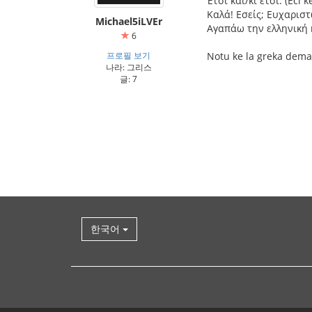
Έτσι και/κι έτσι. (Éci ke
Καλά! Εσείς; Ευχαριστώ.
Michael5iLVEr
Αγαπάω την ελληνική κο
6
프로필 보기
Notu ke la greka dema
나라: 그리스
글: 7
한국어