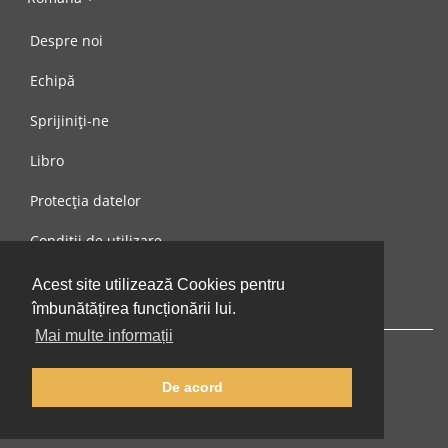
Despre noi
Echipă
Sprijiniți-ne
Libro
Protecția datelor
Condiții de utilizare
Mesaj către noi
Acest site utilizează Cookies pentru
îmbunătățirea funcționării lui.
Mai multe informații
De acord
© 2002-2026 lernu.net |
Impressum