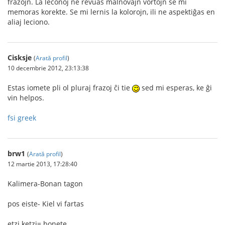
frazojn. La leconoj ne revuas malnovajn vortojn se mi
memoras korekte. Se mi lernis la kolorojn, ili ne aspektiĝas en
aliaj leciono.
Cisksje
(
Arată profil
)
10 decembrie 2012, 23:13:38
Estas iomete pli ol pluraj frazoj ĉi tie
sed mi esperas, ke ĝi
vin helpos.
fsi greek
brw1
(
Arată profil
)
12 martie 2013, 17:28:40
Kalimera-Bonan tagon
pos eiste- Kiel vi fartas
etzi ketzi= bonete