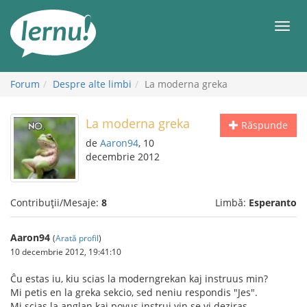
Mergi
la
Meni
conținut
Forum
Despre alte limbi
La moderna greka
La moderna greka
Răspunde
de
Aaron94
, 10
decembrie 2012
Contribuții/Mesaje:
8
Limbă:
Esperanto
Aaron94
(
Arată profil
)
10 decembrie 2012, 19:41:10
Ĉu estas iu, kiu scias la moderngrekan kaj instruus min?
Mi petis en la greka sekcio, sed neniu respondis "Jes".
Mi scias la anglan kaj povus instrui vin se vi deziras.