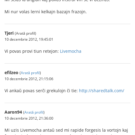
Mi nur volas lerni kelkajn bazajn frazojn.
Tjeri
(Arată profil)
10 decembrie 2012, 19:45:01
Vi povas provi tiun retejon:
Livemocha
efilzeo
(
Arată profil
)
10 decembrie 2012, 21:15:06
Vi ankaŭ povas serĉi grekulojn ĉi tie:
http://sharedtalk.com/
Aaron94
(
Arată profil
)
10 decembrie 2012, 21:36:00
Mi uzis Livemocha antaŭ sed mi rapide forgesis la vortojn kaj