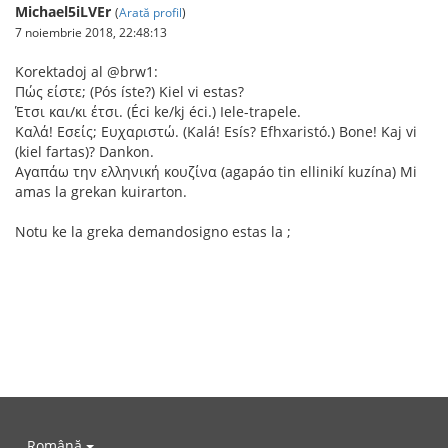
Michael5iLVEr
(
Arată profil
)
7 noiembrie 2018, 22:48:13
Korektadoj al @brw1:
Πώς είστε; (Pós íste?) Kiel vi estas?
Έτσι και/κι έτσι. (Éci ke/kj éci.) Iele-trapele.
Καλά! Εσείς; Ευχαριστώ. (Kalá! Esís? Efhxaristó.) Bone! Kaj vi
(kiel fartas)? Dankon.
Αγαπάω την ελληνική κουζίνα (agapáo tin ellinikí kuzína) Mi
amas la grekan kuirarton.
Notu ke la greka demandosigno estas la ;
Română