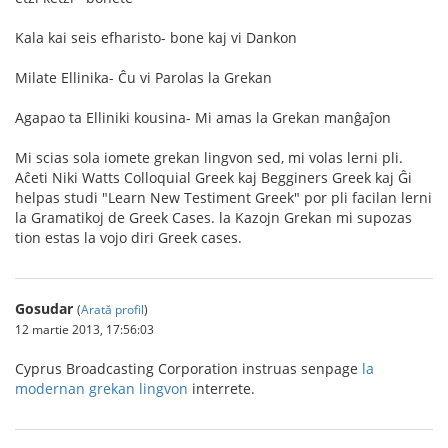
Kala kai seis efharisto- bone kaj vi Dankon
Milate Ellinika- Ĉu vi Parolas la Grekan
Agapao ta Elliniki kousina- Mi amas la Grekan manĝaĵon
Mi scias sola iomete grekan lingvon sed, mi volas lerni pli.
Aĉeti Niki Watts Colloquial Greek kaj Begginers Greek kaj Ĝi
helpas studi "Learn New Testiment Greek" por pli facilan lerni
la Gramatikoj de Greek Cases. la Kazojn Grekan mi supozas
tion estas la vojo diri Greek cases.
Gosudar
(
Arată profil
)
12 martie 2013, 17:56:03
Cyprus Broadcasting Corporation instruas senpage
la
modernan grekan lingvon
interrete.