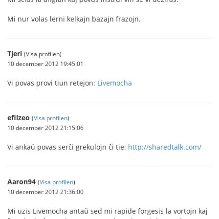
Mi nur volas lerni kelkajn bazajn frazojn.
Tjeri
(Visa profilen)
10 december 2012 19:45:01
Vi povas provi tiun retejon:
Livemocha
efilzeo
(
Visa profilen
)
10 december 2012 21:15:06
Vi ankaŭ povas serĉi grekulojn ĉi tie:
http://sharedtalk.com/
Aaron94
(
Visa profilen
)
10 december 2012 21:36:00
Mi uzis Livemocha antaŭ sed mi rapide forgesis la vortojn kaj