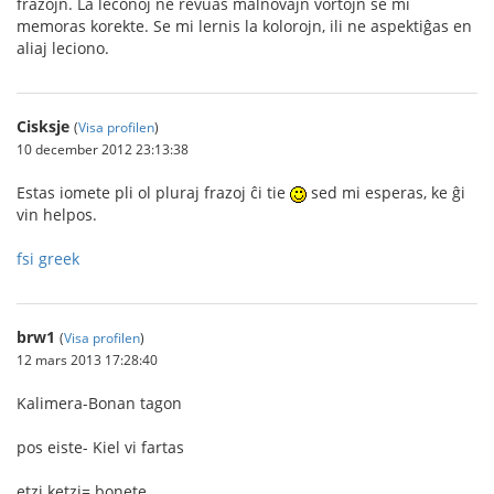
frazojn. La leconoj ne revuas malnovajn vortojn se mi
memoras korekte. Se mi lernis la kolorojn, ili ne aspektiĝas en
aliaj leciono.
Cisksje
(
Visa profilen
)
10 december 2012 23:13:38
Estas iomete pli ol pluraj frazoj ĉi tie
sed mi esperas, ke ĝi
vin helpos.
fsi greek
brw1
(
Visa profilen
)
12 mars 2013 17:28:40
Kalimera-Bonan tagon
pos eiste- Kiel vi fartas
etzi ketzi= bonete