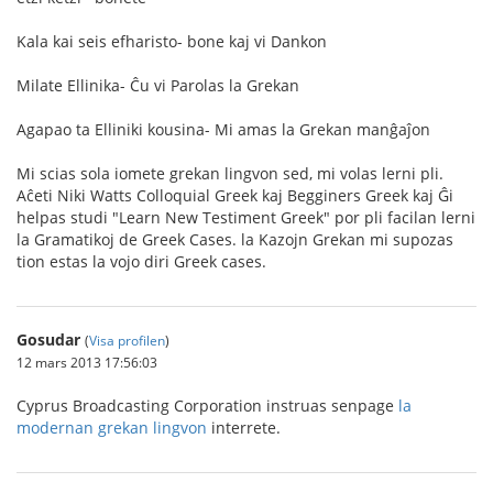
Kala kai seis efharisto- bone kaj vi Dankon
Milate Ellinika- Ĉu vi Parolas la Grekan
Agapao ta Elliniki kousina- Mi amas la Grekan manĝaĵon
Mi scias sola iomete grekan lingvon sed, mi volas lerni pli.
Aĉeti Niki Watts Colloquial Greek kaj Begginers Greek kaj Ĝi
helpas studi "Learn New Testiment Greek" por pli facilan lerni
la Gramatikoj de Greek Cases. la Kazojn Grekan mi supozas
tion estas la vojo diri Greek cases.
Gosudar
(
Visa profilen
)
12 mars 2013 17:56:03
Cyprus Broadcasting Corporation instruas senpage
la
modernan grekan lingvon
interrete.