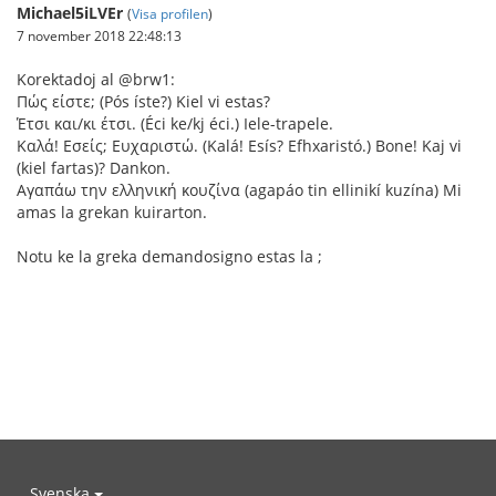
Michael5iLVEr
(
Visa profilen
)
7 november 2018 22:48:13
Korektadoj al @brw1:
Πώς είστε; (Pós íste?) Kiel vi estas?
Έτσι και/κι έτσι. (Éci ke/kj éci.) Iele-trapele.
Καλά! Εσείς; Ευχαριστώ. (Kalá! Esís? Efhxaristó.) Bone! Kaj vi
(kiel fartas)? Dankon.
Αγαπάω την ελληνική κουζίνα (agapáo tin ellinikí kuzína) Mi
amas la grekan kuirarton.
Notu ke la greka demandosigno estas la ;
Svenska