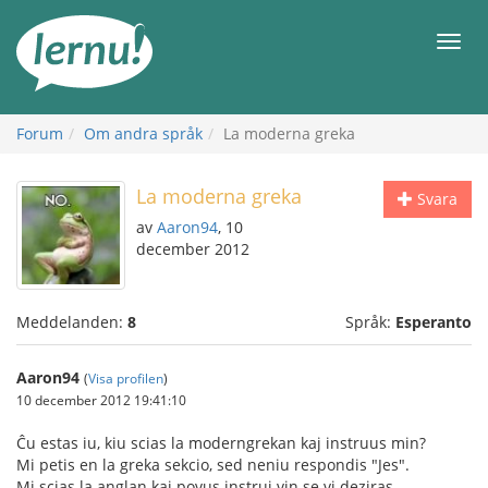
Till
sidans
Meny
innehåll
Forum
Om andra språk
La moderna greka
La moderna greka
Svara
av
Aaron94
, 10
december 2012
Meddelanden:
8
Språk:
Esperanto
Aaron94
(
Visa profilen
)
10 december 2012 19:41:10
Ĉu estas iu, kiu scias la moderngrekan kaj instruus min?
Mi petis en la greka sekcio, sed neniu respondis "Jes".
Mi scias la anglan kaj povus instrui vin se vi deziras.