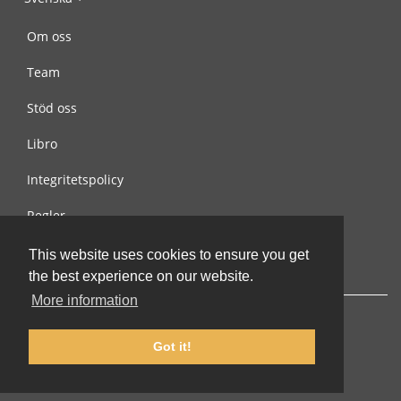
Om oss
Team
Stöd oss
Libro
Integritetspolicy
Regler
Kontakta oss
This website uses cookies to ensure you get
the best experience on our website.
More information
Got it!
© 2002-2026 lernu.net |
Impressum