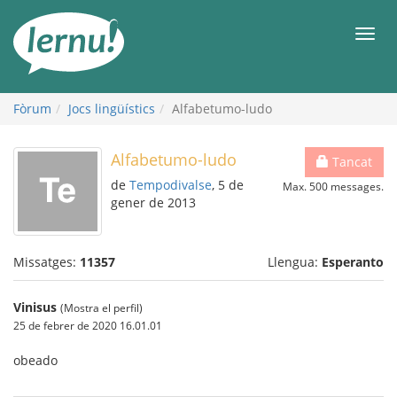
Al
contingut
Men
Fòrum
Jocs lingüístics
Alfabetumo-ludo
Alfabetumo-ludo
Tancat
de
Tempodivalse
, 5 de
Max. 500 messages.
gener de 2013
Missatges:
11357
Llengua:
Esperanto
Vinisus
(Mostra el perfil)
25 de febrer de 2020 16.01.01
obeado