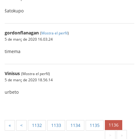
ŝatokupo
gordonflanagan
(
Mostra el perfil
)
5 de març de 2020 16.03.24
timema
Vinisus
(Mostra el perfil)
5 de març de 2020 18.56.14
urbeto
1136
«
<
1132
1133
1134
1135
>
»