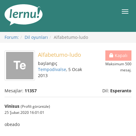
İçerik
Görüntüleme
Men
Forum:
Dil oyunları
Alfabetumo-ludo
Alfabetumo-ludo
Kapalı
başlangıç
Maksimum 500
Tempodivalse
, 5 Ocak
mesaj.
2013
Mesajlar:
11357
Dil:
Esperanto
Vinisus
(Profili görüntüle)
25 Şubat 2020 16:01:01
obeado