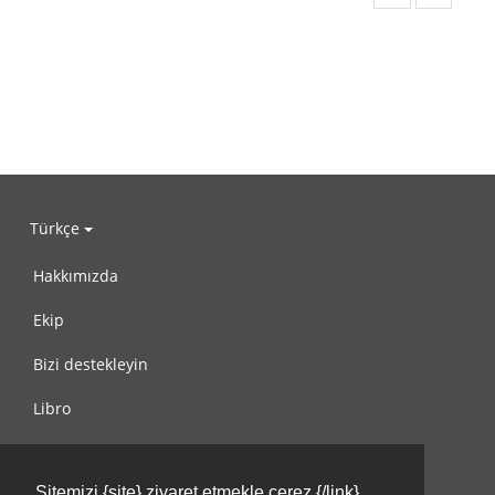
Türkçe
Hakkımızda
Ekip
Bizi destekleyin
Libro
Gizlilik Politikası
Sitemizi {site} ziyaret etmekle çerez {/link}