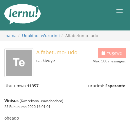
Ku
rupapuro
Urut
rw'ibirimwo
Inama
Udukino tw'ururimi
Alfabetumo-ludo
Alfabetumo-ludo
Yugawe
ca, kivuye
Max. 500 messages.
Ubutumwa
11357
ururimi:
Esperanto
Vinisus
(Kwerekana umwidondoro)
25 Ruhuhuma 2020 16:01:01
obeado