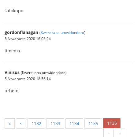
ŝatokupo
gordonflanagan
(
Kwerekana umwidondoro
)
5 Ntwarante 2020 16:03:24
timema
Vinisus
(Kwerekana umwidondoro)
5 Ntwarante 2020 18:56:14
urbeto
1136
«
<
1132
1133
1134
1135
>
»