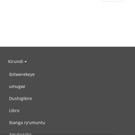
Kirundi
ibitwerekeye
umugwi
Dushigikire
Libro
Ibanga ry'umuntu
Amategeko