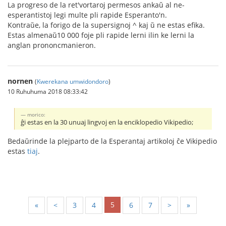
La progreso de la ret'vortaroj permesos ankaŭ al ne-
esperantistoj legi multe pli rapide Esperanto'n.
Kontraŭe, la forigo de la supersignoj ^ kaj ŭ ne estas efika.
Estas almenaŭ10 000 foje pli rapide lerni ilin ke lerni la
anglan prononcmanieron.
nornen
(
Kwerekana umwidondoro
)
10 Ruhuhuma 2018 08:33:42
morico:
ĝi estas en la 30 unuaj lingvoj en la enciklopedio Vikipedio;
Bedaŭrinde la plejparto de la Esperantaj artikoloj ĉe Vikipedio
estas
tiaj
.
5
«
<
3
4
6
7
>
»