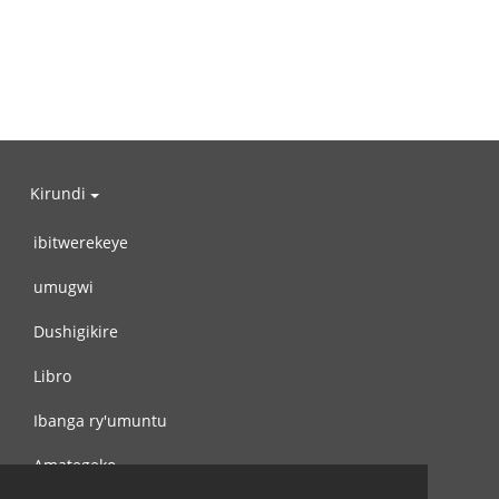
Kirundi
ibitwerekeye
umugwi
Dushigikire
Libro
Ibanga ry'umuntu
Amategeko