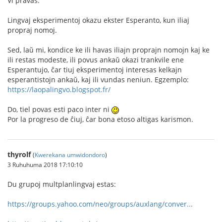
Vi pravas.
Lingvaj eksperimentoj okazu ekster Esperanto, kun iliaj
propraj nomoj.
Sed, laŭ mi, kondice ke ili havas iliajn proprajn nomojn kaj ke
ili restas modeste, ili povus ankaŭ okazi trankvile ene
Esperantujo, ĉar tiuj eksperimentoj interesas kelkajn
esperantistojn ankaŭ, kaj ili vundas neniun. Egzemplo:
https://laopalingvo.blogspot.fr/
Do, tiel povas esti paco inter ni
Por la progreso de ĉiuj, ĉar bona etoso altigas karismon.
thyrolf
(
Kwerekana umwidondoro
)
3 Ruhuhuma 2018 17:10:10
Du grupoj multplanlingvaj estas:
https://groups.yahoo.com/neo/groups/auxlang/conver...