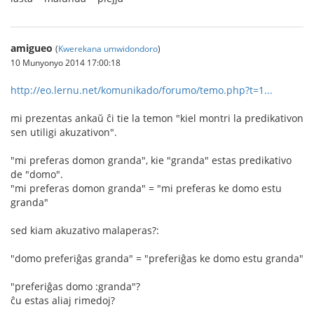
amigueo
(
Kwerekana umwidondoro
)
10 Munyonyo 2014 17:00:18
http://eo.lernu.net/komunikado/forumo/temo.php?t=1...
mi prezentas ankaŭ ĉi tie la temon "kiel montri la predikativon
sen utiligi akuzativon".
"mi preferas domon granda", kie "granda" estas predikativo
de "domo".
"mi preferas domon granda" = "mi preferas ke domo estu
granda"
sed kiam akuzativo malaperas?:
"domo preferiĝas granda" = "preferiĝas ke domo estu granda"
"preferiĝas domo :granda"?
ĉu estas aliaj rimedoj?