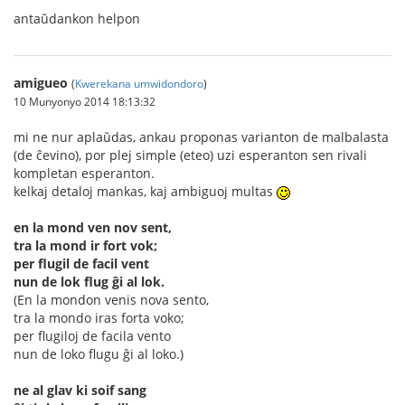
antaŭdankon helpon
amigueo
(
Kwerekana umwidondoro
)
10 Munyonyo 2014 18:13:32
mi ne nur aplaŭdas, ankau proponas varianton de malbalasta
(de ĉevino), por plej simple (eteo) uzi esperanton sen rivali
kompletan esperanton.
kelkaj detaloj mankas, kaj ambiguoj multas
en la mond ven nov sent,
tra la mond ir fort vok;
per flugil de facil vent
nun de lok flug ĝi al lok.
(En la mondon venis nova sento,
tra la mondo iras forta voko;
per flugiloj de facila vento
nun de loko flugu ĝi al loko.)
ne al glav ki soif sang