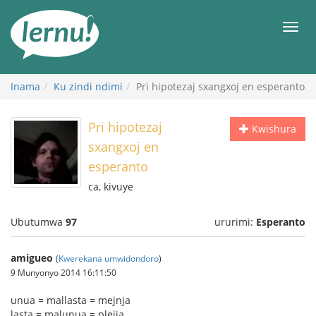
Ku
rupapuro
Urut
rw'ibirimwo
Inama
Ku zindi ndimi
Pri hipotezaj sxangxoj en esperanto
Pri hipotezaj
Kwishura
sxangxoj en
esperanto
ca, kivuye
Ubutumwa
97
ururimi:
Esperanto
amigueo
(
Kwerekana umwidondoro
)
9 Munyonyo 2014 16:11:50
unua = mallasta = mejnja
lasta = malunua = plejja