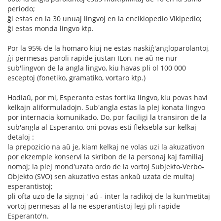
periodo;
ĝi estas en la 30 unuaj lingvoj en la enciklopedio Vikipedio;
ĝi estas monda lingvo ktp.
Por la 95% de la homaro kiuj ne estas naskiĝ'angloparolantoj,
ĝi permesas paroli rapide justan ILon, ne aŭ ne nur
sub'lingvon de la angla lingvo, kiu havas pli ol 100 000
esceptoj (fonetiko, gramatiko, vortaro ktp.)
Hodiaŭ, por mi, Esperanto estas fortika lingvo, kiu povas havi
kelkajn aliformuladojn. Sub'angla estas la plej konata lingvo
por internacia komunikado. Do, por faciligi la transiron de la
sub'angla al Esperanto, oni povas esti fleksebla sur kelkaj
detaloj :
la prepozicio na aŭ je, kiam kelkaj ne volas uzi la akuzativon
por ekzemple konservi la skribon de la personaj kaj familiaj
nomoj; la plej mond'uzata ordo de la vortoj Subjekto-Verbo-
Objekto (SVO) sen akuzativo estas ankaŭ uzata de multaj
esperantistoj;
pli ofta uzo de la signoj ' aŭ - inter la radikoj de la kun'metitaj
vortoj permesas al la ne esperantistoj legi pli rapide
Esperanto'n.