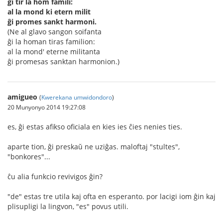
ĝi tir la hom famili:
al la mond ki etern milit
ĝi promes sankt harmoni.
(Ne al glavo sangon soifanta
ĝi la homan tiras familion:
al la mond' eterne militanta
ĝi promesas sanktan harmonion.)
amigueo
(
Kwerekana umwidondoro
)
20 Munyonyo 2014 19:27:08
es, ĝi estas afikso oficiala en kies ies ĉies nenies ties.
aparte tion, ĝi preskaŭ ne uziĝas. maloftaj "stultes",
"bonkores"...
ĉu alia funkcio revivigos ĝin?
"de" estas tre utila kaj ofta en esperanto. por lacigi iom ĝin kaj
plisupligi la lingvon, "es" povus utili.