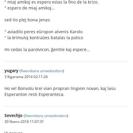
" miaj amikoj es espero estas la fino de la krizo.
" espero de miaj amikoj...
sed tio plej bona jenas:
" aviadilo peres eŭropon alvenis Karolo
" la krimuloj kontraŭes batalas la polico
mi cedas la parolvicon, ĝentile kaj espere...
yugary
(
Kwerekana umwidondoro
)
3 Kigarama 2014 02:11:26
Ho ve! Bonvolu krei vian propran lingvon novan, kaj lasu
Esperanton resti Esperanteca.
Sevechjo
(
Kwerekana umwidondoro
)
30 Nzero 2018 11:07:31