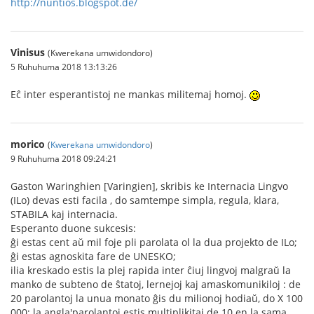
http://nuntios.blogspot.de/
Vinisus
(Kwerekana umwidondoro)
5 Ruhuhuma 2018 13:13:26
Eĉ inter esperantistoj ne mankas militemaj homoj.
morico
(
Kwerekana umwidondoro
)
9 Ruhuhuma 2018 09:24:21
Gaston Waringhien [Varingien], skribis ke Internacia Lingvo
(ILo) devas esti facila , do samtempe simpla, regula, klara,
STABILA kaj internacia.
Esperanto duone sukcesis:
ĝi estas cent aŭ mil foje pli parolata ol la dua projekto de ILo;
ĝi estas agnoskita fare de UNESKO;
ilia kreskado estis la plej rapida inter ĉiuj lingvoj malgraŭ la
manko de subteno de ŝtatoj, lernejoj kaj amaskomunikiloj : de
20 parolantoj la unua monato ĝis du milionoj hodiaŭ, do X 100
000; la angla'parolantoj estis multiplikitaj de 10 en la sama