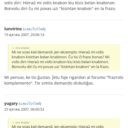
volis diri: Hieraŭ mi vidis knabon kiu kisis belan knabinon.
Bonvolu diri ĉu mi povas uzi "kisintan knabon" en la frazo.
lunvirino
(
แสดงโปรไฟล์
)
19 ตุลาคม 2007, 20:06:14
ora knabo:
Mi ne scias kiel demandi. Jen ekzemplo: Hieraŭ mi vidis
knabon kisintan belan knabinon. Ĉu tiu ĉi frazo bonas? Mi
volis diri: Hieraŭ mi vidis knabon kiu kisis belan knabinon.
Bonvolu diri ĉu mi povas uzi "kisintan knabon" en la frazo.
Mi pensas, ke tio ĝustas. Ĵetu foje rigardon al forumo "frazrolo
komplemento". Tie simila demando diskutiĝas.
yugary
(
แสดงโปรไฟล์
)
25 ตุลาคม 2007, 06:00:52
ora knabo:
Mi ne scias kiel demandi. Jen ekzemplo: Hieraŭ mi vidis