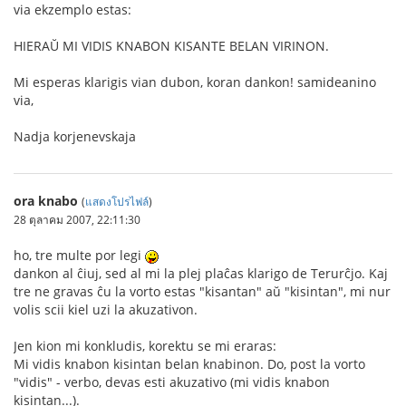
via ekzemplo estas:
HIERAŬ MI VIDIS KNABON KISANTE BELAN VIRINON.
Mi esperas klarigis vian dubon, koran dankon! samideanino
via,
Nadja korjenevskaja
ora knabo
(
แสดงโปรไฟล์
)
28 ตุลาคม 2007, 22:11:30
ho, tre multe por legi
dankon al ĉiuj, sed al mi la plej plaĉas klarigo de Terurĉjo. Kaj
tre ne gravas ĉu la vorto estas "kisantan" aŭ "kisintan", mi nur
volis scii kiel uzi la akuzativon.
Jen kion mi konkludis, korektu se mi eraras:
Mi vidis knabon kisintan belan knabinon. Do, post la vorto
"vidis" - verbo, devas esti akuzativo (mi vidis knabon
kisintan...).