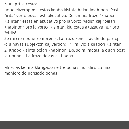
Nun, pri la resto:
unue ekzemplo: li estas knabo kisinta belan knabinon. Post
"inta" vorto povas esti akuzativo. Do, en nia frazo "knabon
kisintan" estas en akuzativo pro la vorto "vidis" kaj "belan
knabinon" pro la vorto "kisinta", kiu estas akuzativa nur pro
"vidis".
Se mi ĉion bone komprenis: La frazo konsistas de du partoj
(ĉiu havas subjekton kaj verbon) - 1. mi vidis knabon kisintan,
2. Knabo kisinta belan knabinon. Do, se mi metas la duan post
la unuan... La frazo devus esti bona.
Mi scias ke mia klarigado ne tre bonas, nur diru ĉu mia
maniero de pensado bonas.