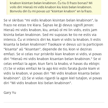
knabon kisintan belan knabinon. Ĉu tiu ĉi frazo bonas? Mi
volis diri: Hieraŭ mi vidis knabon kiu kisis belan knabinon.
Bonvolu diri ĉu mi povas uzi "kisintan knabon" en la frazo.
Se vi skribas "mi vidis knabon kisintan belan knabinon", la
frazo ne estas tre klara. Ŝajnas ke ĝi devus signifi jenon:
Hieraŭ mi vidis knabon, kiu, antaŭ ol mi lin vidis, estis jam
kisinta belan knabinon. Sed mi supozas ke tio ne estis via
intenco. Ĉu vi intencis diri ke, kiam vi vidis la knabon, li estis
kisanta la belan knabinon? Tiaokaze vi devus uzi la participon
"kisanta" aŭ "kisantan", depende de tio, kion vi deziras
emfazi. Se vi celas nur priskribi kian knabon vi vidis, vi povas
diri "Hieraŭ mi vidis knabon kisantan belan knabinon." Se vi
celas emfazi la agon, kiun faris la knabo, vi havas du eblojn:
(1) Se vi volas emfazi ke la ago kisi estis farata ĝuste kiam vi
vidis la knabon, vi povas diri "Mi vidis knabon kisanta belan
knabinon". (2) Se vi volas rigardi la agon kiel tutaĵon, vi povas
diri "Mi vidis knabon kisi belan knabinon".
Gary Yu