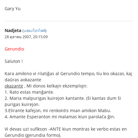
Gary Yu
Nadjeta
(
แสดงโปรไฟล์
)
28 ตุลาคม 2007, 20:15:09
Gerundio
Saluton !
Kara amikino vi rilatiĝas al Gerundio tempo, tiu kio okazas, kaj
daŭras aokazante
okazante
, Mi donos kelkajn ekzemplojn:
1. Rato estas manĝante.
2. Maria malpurigas kuirejon kantante. (ŝi kantas dum ŝi
purigas kuirejon.
3.Elirante kafejon, mi renkontis mian amikon Mabu.
4. Amante Esperanton mi malamas kiun parolaĉa ĝin.
Vi devas uzi sufikson -ANTE kiun montras ke verbo estas en
Gerundio (gerundia formo).