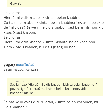
Gary Yu
Se vi diras:
Hieraŭ mi vidis knabon kisintan belan knabinon.
Ĉu tiam ne 'knabon kisintan belan knabinon' estas la objekto
de 'mi vidas'? Sekve vi ne vidis knabon, sed belan virinon, kiu
kisas (kisis) knabon.
Se vi diras:
Hieraŭ mi vidis knabon kisinta (kisanta) belan knabinon.
Tiam vi vidis knabon, kiu kisis (kisas) virinon.
yugary
(
แสดงโปรไฟล์
)
28 ตุลาคม 2007, 06:42:38
Terurĉjo:
Sed la frazo "Hieraŭ mi vidis knabon kisinta belan knabinon"
povas signifi "Hieraŭ mi, kisinta belan knabinon, vidis
knabon". Kial ne?
Ŝajnas ke vi volas diri, "Hieraŭ, kisinte belan knabinon, mi
vidis knabon."