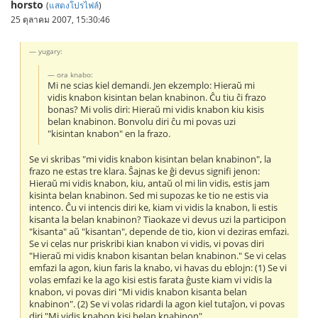
horsto
(
แสดงโปรไฟล์
)
25 ตุลาคม 2007, 15:30:46
yugary:
ora knabo:
Mi ne scias kiel demandi. Jen ekzemplo: Hieraŭ mi
vidis knabon kisintan belan knabinon. Ĉu tiu ĉi frazo
bonas? Mi volis diri: Hieraŭ mi vidis knabon kiu kisis
belan knabinon. Bonvolu diri ĉu mi povas uzi
"kisintan knabon" en la frazo.
Se vi skribas "mi vidis knabon kisintan belan knabinon", la
frazo ne estas tre klara. Ŝajnas ke ĝi devus signifi jenon:
Hieraŭ mi vidis knabon, kiu, antaŭ ol mi lin vidis, estis jam
kisinta belan knabinon. Sed mi supozas ke tio ne estis via
intenco. Ĉu vi intencis diri ke, kiam vi vidis la knabon, li estis
kisanta la belan knabinon? Tiaokaze vi devus uzi la participon
"kisanta" aŭ "kisantan", depende de tio, kion vi deziras emfazi.
Se vi celas nur priskribi kian knabon vi vidis, vi povas diri
"Hieraŭ mi vidis knabon kisantan belan knabinon." Se vi celas
emfazi la agon, kiun faris la knabo, vi havas du eblojn: (1) Se vi
volas emfazi ke la ago kisi estis farata ĝuste kiam vi vidis la
knabon, vi povas diri "Mi vidis knabon kisanta belan
knabinon". (2) Se vi volas ridardi la agon kiel tutaĵon, vi povas
diri "Mi vidis knabon kisi belan knabinon".